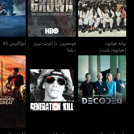
أبوكاليبس
(هوليوودغايت)
ديلما
بوابة هوليود
هومغرون: ذا كاونتر-تيرور
أبوكاليبس 45
(هوليوودغايت)
ديلما
ألكسندر ذا جري
براد ميلتزرز ديكودد
جينيريشن كيل
كونكو
براد ميلتزرز ديكودد
جينيريشن كيل
ألكسندر ذا جري