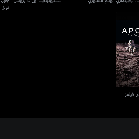
تولز
رغتن فيلمز
ن فيلمز