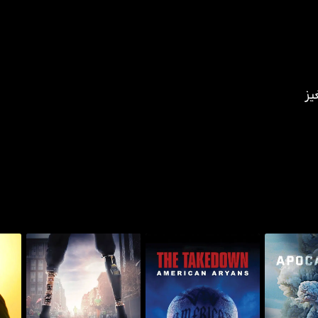
يز
ماراثون: ذا باتريوتس داي