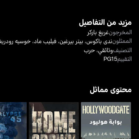
مزيد من التفاصيل
المخرجون
غريغ باركر
الممثلون
ندى باكوس
،
بيتر بيرغين
،
فيليب ماد
،
خوسيه رودريغ
التصنيف
وثائقي
،
حرب
التقييم
PG15
محتوى مماثل
بوابة هوليود
هومغرون: ذا كاونتر-تيرور