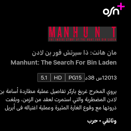
مان هانت: ذا سيرتش فور بن لادن
Manhunt: The Search For Bin Laden
2013
1س 38د
PG15
HD
5.1
يروي المخرج غريغ باركر تفاصيل عملية مطاردة أسامة بن
لادن المضطربة والتي استمرت لعقد من الزمن، وبلغت
ذروتها مع وقوع الغارة المثيرة وعملية اغتياله في أبريل
2011. كما يكشف هذا الفيلم عن حقائق كانت مخفية في
وثائقي
•
حرب
السابق من خلال لقطات حصرية ومقابلات مثيرة مع