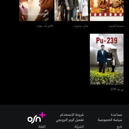
سينما فيريت
ماين ستريت
فاذرز أند دوترز
بي يو-239
بي يو-239
مساعدة
شروط الاستخدام
سياسة الخصوصية
تفعيل الرمز الترويجي
تابع
الشركة
اللغة