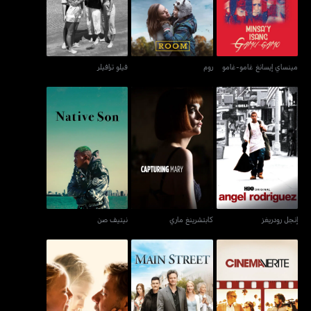
مينساي إيسانغ غامو-غامو
روم
فيلو ترافيلر
إنجل رودريغز
كابتشرينغ ماري
نيتيف صن
إنجل رودريغز
كابتشرينغ ماري
نيتيف صن
سينما فيريت
ماين ستريت
فاذرز أند دوترز