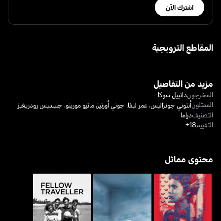
اشترك الآن
المقاطع الترويجية
مزيد من التفاصيل
المخرجون
دانييل سوكا
الممثلون
أنتوني جونزاليس
،
عمر ليفا
،
جوني أورتيز
،
ماثيو مورينو
،
جنيسيس رودريغيز
التصنيف
دراما
التقييم
18+
محتوى مماثل
مينساي إيسانغ غامو-غامو
روم
فيلو ترافيلر