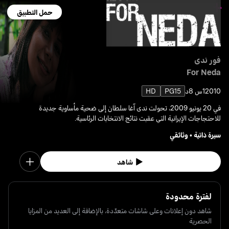
حمل التطبيق
فور ندى
For Neda
2010
1س 8د
PG15
HD
في 20 يونيو 2009، تحولت ندى آغا سلطان إلى ضحية مأساوية جديدة
للاحتجاجات الإيرانية التي عقبت نتائج الانتخابات الرئاسية.
سيرة ذاتية
•
وثائقي
شاهد
لفترة محدودة
شاهد دون إعلانات وعلى شاشات متعدّدة، بالإضافة إلى العديد من المزايا
الحصرية