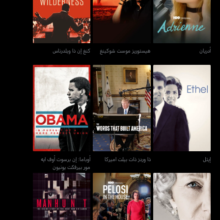
أدريان
هيستوريز موست شوكينغ
كنغ إن ذا ويلدرناس
أوباما: إن برسوت أوف ايه
إيثل
ذا وردز ذات بيلت اميركا
مور بيرفكت يونيون
إيثل
ذا وردز ذات بيلت اميركا
أوباما: إن برسوت أوف ايه
مور بيرفكت يونيون
مان هانت: ذا سيرتش فور
ذا كوين
بيلوسي إن ذا هاوس