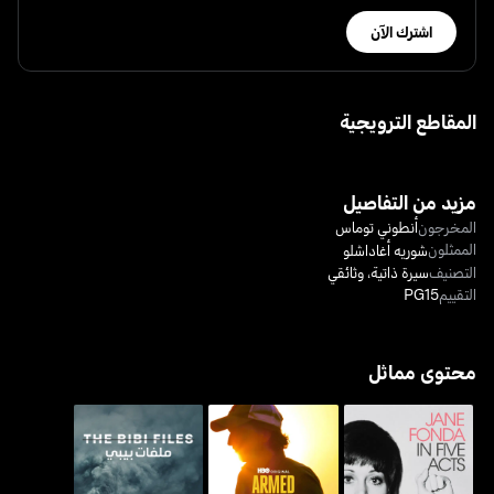
اشترك الآن
المقاطع الترويجية
مزيد من التفاصيل
المخرجون
أنطوني توماس
الممثلون
شوريه أغاداشلو
التصنيف
سيرة ذاتية
،
وثائقي
التقييم
PG15
محتوى مماثل