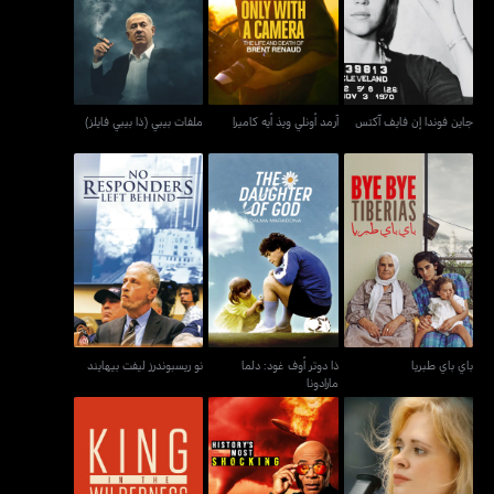
جاين فوندا إن فايف آكتس
آرمد أونلي ويذ أيه كاميرا
ملفات بيبي (ذا بيبي فايلز)
جاين فوندا إن فايف آكتس
آرمد أونلي ويذ أيه كاميرا
ملفات بيبي (ذا بيبي فايلز)
ذا دوتر أوف غود: دلما
باي باي طبريا
نو ريسبوندرز ليفت بيهايند
مارادونا
باي باي طبريا
ذا دوتر أوف غود: دلما
نو ريسبوندرز ليفت بيهايند
مارادونا
أدريان
هيستوريز موست شوكينغ
كنغ إن ذا ويلدرناس