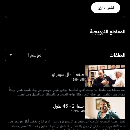
اشترك الآن
المقاطع الترويجية
الحلقات
موسم 1
حلقة 1 • آل سوبرانو
58د
•
1999
بعد معاناته من سلسلة من نوبات القلق الغامضة، يوافق طوني سوبرانو على رؤية طبيب نفسي. ويبدأ
أيضا بإعطاء تفاصيل عن حياته كرجل عائلة يواجه العديد من المشاكل في المنزل وفي العمل.
حلقة 2 • 46 طول
48د
•
1999
تفشل عملية اختطاف الشاحنة التي يقوم بها كريستوفر وبريندن، الأمر الذي يغضب أنكل جونيور. وفي
هذه الأثناء يجب على طوني أن يجبر والدته على الدخول إلى دار للمسنين وهو ما لا تسمح بحدوثه