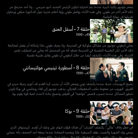
يشعر جونيور بإثارة كبيرة عندما يتم اختياره ليكون الرئيس الجديد لنيو جيرسي... ولا أحد منزعج من
ذلك الأمر أكثر من طوني، وفي هذه الأثناء يواصل طوني رؤية أحلام مثيرة حول الدكتورة ميلفي ويحاول
تقبيلها في نهاية الجلسة.
حلقة 7 • أسفل العنق
49د
•
1999
يعاني أنطوني جونيور من مشاكل سلوكية في المدرسة، ولا يعرف طوني ماذا بإمكانه أن يفعل لمعالجة
ذلك الأمر، لكن الطبيبة النفسية في المدرسة تعتقد أنه من المحتمل أنه يعاني من اضطراب نقص
الانتباه. وفي هذه الأثناء، تكتشف ليفيا من خلال أنطوني أن طوني يقابل طبيبة نفسية.
حلقة 8 • أسطورة تينيسي مولتيسانتي
47د
•
1999
تصبح التهديدات جدية عندما يكتشف توني وبعض الآباء أن مدرب كرة القدم قد أغوى زميلة ميدو في
الفريق. للهروب من ضغوط مكتب التحقيقات الفدرالي، يذهب جونيور إلى لقاء رومانسي في بوكا راتون.
تتطور المشاكل عندما تتسرب قصص "مواهبه" في الفراش وتصبح مادة لأحدث لعبة قوة يقوم بها
توني.
حلقة 9 • بوكا
50د
•
1999
في حفل زفاف "عائلي"، يكتشف "الشباب" أن هناك قرارات اتهام على وشك أن تُقدم. كريستوفر، الذي
يسعى وراء الشهرة والصيت، يفقد السيطرة علنًا ويغمره السعادة عندما يصفه أحد الصحف بأنه عصابي
مشهور. عقب ذلك، تقوم مكتب التحقيقات الفيدرالي بزيارة منزل عائلة سوبرانو.