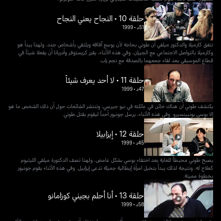
حلقة 10 • النجاح يعني النجاح
51د
•
1999
تتفق كارميلا والدكتور ميلفي أن طوني بحاجة لأن يوسع آفاقه ويلتقي بأشخاص جدد، ولهذا يبدأ هو
وكارميلا بالتواصل الاجتماعي مع الجيران، وفي هذه الأثناء، يقرر كريستوفر وأدريانا أن يفعلا شيئاً في
قطاع الموسيقى بعد لقاء جمعهما بالصدفة مع نجم راب.
حلقة 11 • لا أحد يعرف شيئاً
47د
•
1999
يكتشف طوني أن هناك خائن في عائلته في نيو جيرسي، وتنتشر الشائعات حول أن ذلك الشخص ما هو
إلا بوسي بونبينسيرو. وفي هذه الأثناء، يرسل جونيور أحداً ليقوم بقتل طوني.
حلقة 12 • إيزابيلا
45د
•
1999
يصبح طوني محبطاً للغاية بعد اختفاء بوسي بشكل غامض، ولهذا تصف الدكتورة ميلفي الليثيوم
كعلاج له، ونتيجة لذلك يبدأ بتخيل امرأة إيطالية جميلة تدعى إيزابيل. وفي هذه الأثناء يقوم جونيور
بخطوة مميتة.
حلقة 13 • أنا أحلم بجيني كوزامانو
58د
•
1999