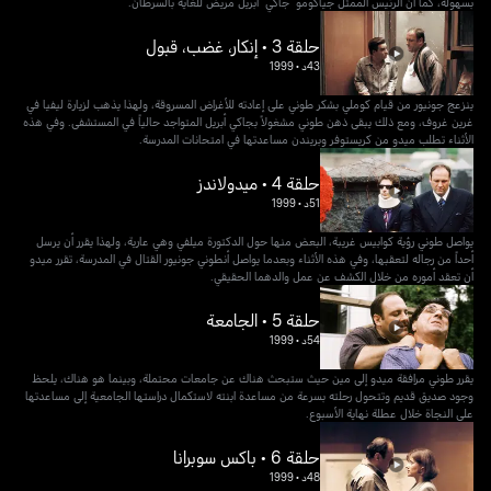
بسهولة، كما أن الرئيس الممثل جياكومو "جاكي" أبريل مريض للغاية بالسرطان.
حلقة 3 • إنكار، غضب، قبول
43د
•
1999
ينزعج جونيور من قيام كوملي بشكر طوني على إعادته للأغراض المسروقة، ولهذا يذهب لزيارة ليفيا في
غرين غروف، ومع ذلك يبقى ذهن طوني مشغولاً بجاكي أبريل المتواجد حالياً في المستشفى. وفي هذه
الأثناء تطلب ميدو من كريستوفر وبريندن مساعدتها في امتحانات المدرسة.
حلقة 4 • ميدولاندز
51د
•
1999
يواصل طوني رؤية كوابيس غريبة، البعض منها حول الدكتورة ميلفي وهي عارية، ولهذا يقرر أن يرسل
أحداً من رجاله لتعقبها، وفي هذه الأثناء وبعدما يواصل أنطوني جونيور القتال في المدرسة، تقرر ميدو
أن تعقد أموره من خلال الكشف عن عمل والدهما الحقيقي.
حلقة 5 • الجامعة
54د
•
1999
يقرر طوني مرافقة ميدو إلى مين حيث ستبحث هناك عن جامعات محتملة، وبينما هو هناك، يلحظ
وجود صديق قديم وتتحول رحلته بسرعة من مساعدة ابنته لاستكمال دراستها الجامعية إلى مساعدتها
على النجاة خلال عطلة نهاية الأسبوع.
حلقة 6 • باكس سوبرانا
48د
•
1999