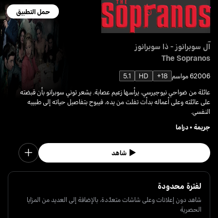
حمل التطبيق
آل سوبرانوز - ذا سوبرانوز
The Sopranos
2006
6 مواسم
18+
HD
5.1
عائلة من ضواحي نيوجيرسي، يرأسها زعيم عصابة. يشعر توني سوبرانو بأن قبضته
على عائلته وعلى أعماله بدأت تفلت من يده، فيبوح بتفاصيل حياته إلى طبيبه
النفسي.
جريمة
•
دراما
شاهد
لفترة محدودة
شاهد دون إعلانات وعلى شاشات متعدّدة، بالإضافة إلى العديد من المزايا
الحصرية