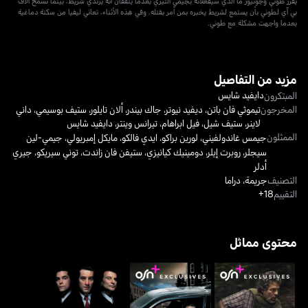
يقرر طوني وجونيور ما الذي سيفعلانه بجيمي ألتيري بعدما يتفقان أنه يرتدي شريط، بينما تسمح الأف
بي آي لطوني بأن يستمع لشريط يخبره بمن أمر بقتله. وفي هذه الأثناء، تعاني ليفيا من سكتة دماغية
بعدما واجهت مشكلة مع طوني.
مزيد من التفاصيل
دايفيد شايس
المبتكرون
المخرجون
تيموثي فان باتن
،
ديفيد نيوتر
،
جاك بيندر
،
ألان تايلور
،
ستيف بوسيمي
،
داني
لاينر
،
ستيف شيل
،
فيل ابراهام
،
تيرانس وينتر
،
دايفيد شايس
الممثلون
جيمس غاندولفيني
،
لورين براكو
،
ايدي فالكو
،
مايكل إمبريولي
،
جيمي-لين
سيجلر
،
روبرت إيلر
،
دومينيك كيانيزي
،
ستيفن فان زاندت
،
توني سيريكو
،
جيري
أدلر
التصنيف
جريمة
،
دراما
التقييم
18+
محتوى مماثل