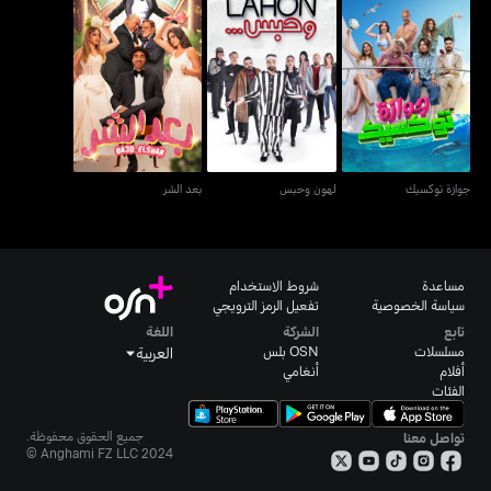
جوازة توكسيك
لهون وحبس
بعد الشر
جوازة توكسيك
لهون وحبس
بعد الشر
مساعدة
شروط الاستخدام
سياسة الخصوصية
تفعيل الرمز الترويجي
تابع
الشركة
اللغة
مسلسلات
OSN بلس
العربية
أفلام
أنغامي
الفئات
جميع الحقوق محفوظة.
تواصل معنا
Anghami FZ LLC 2024 ©