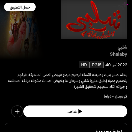
حمل التطبيق
شلبي
Shalaby
2022
1س 40د
PG15
HD
يحلم صابر بترك وظيفته المُملة ليصبح مبدع عروض الدمى المتحركة, فيقوم
بتصميم دمية يُطلِق عليها شلبي وسرعان ما يخوض أحداث مشوقة برفقة أصدقاءه
وجيرانه أثناء سعيهم لتحقيق الشهرة.
كوميدي
•
دراما
شاهد
لفترة محدودة