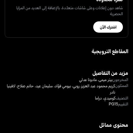
شاهد دون إعلانات وعلى شاشات متعدّدة، بالإضافة إلى العديد من المزايا
الحصرية
اشترك الآن
المقاطع الترويجية
مزيد من التفاصيل
المخرجون
بيتر ميمى
،
مادونا عدلي
الممثلون
كريم محمود عبد العزيز
،
روبي
،
بيومي فؤاد
،
سليمان عيد
،
حاتم صلاح
،
لافينيا
نادر
التصنيف
كوميدي
،
دراما
التقييم
PG15
محتوى مماثل