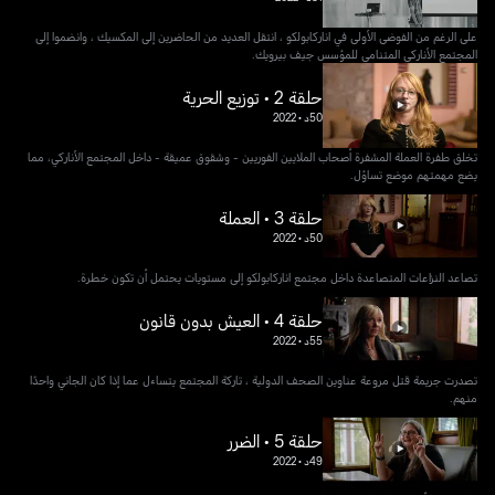
على الرغم من الفوضى الأولى في اناركابولكو ، انتقل العديد من الحاضرين إلى المكسيك ، وانضموا إلى
المجتمع الأناركي المتنامي للمؤسس جيف بيرويك.
حلقة 2 • توزيع الحرية
50د
•
2022
تخلق طفرة العملة المشفرة أصحاب الملايين الفوريين - وشقوق عميقة - داخل المجتمع الأناركي، مما
يضع مهمتهم موضع تساؤل.
حلقة 3 • العملة
50د
•
2022
تصاعد النزاعات المتصاعدة داخل مجتمع اناركابولكو إلى مستويات يحتمل أن تكون خطرة.
حلقة 4 • العيش بدون قانون
55د
•
2022
تصدرت جريمة قتل مروعة عناوين الصحف الدولية ، تاركة المجتمع يتساءل عما إذا كان الجاني واحدًا
منهم.
حلقة 5 • الضرر
49د
•
2022