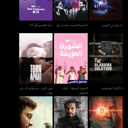
إت ويل بي كايوس
ذا انسركشنست نيكست دور
سان فرانسيسكو 2.0
الشهرة المزيفة - فيك
تورن أبارت: سيبيراتيد آت
ذا ألاباما سوليوشن
فيموس
ذي بوردر
ذا ألاباما سوليوشن
الشهرة المزيفة - فيك
تورن أبارت: سيبيراتيد آت ذي
فيموس
بوردر
موني إليكتريك: ذا بيتكوين
كونسبيراسيز أند كفر-أبس
أول ذات بريذيس
ميستري