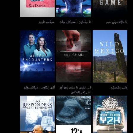
ذا دارك موني غيم
ذا تيكداون : أميريكان أريانز
سيكس دايريز
كيل تشين ذا سايبر وور أون
وايلد مكسيكو
ألين إنكاونترز: ديكلاسيفايد
أميريكس إليكشن
وايلد مكسيكو
كيل تشين ذا سايبر وور أون
ألين إنكاونترز: ديكلاسيفايد
أميريكس إليكشن
تايم بومب واي تو كيه
تويلفث أند ديلاوير
نو ريسبوندرز ليفت بيهايند