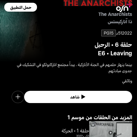
حمل التطبيق
The Anarchists
ذا آناركيستس
2022
51د
PG15
حلقة 6 • الرحيل
E6 • Leaving
بينما ينهار حلمهم في الجنة الأناركية ، يبدأ مجتمع اناركابولكو في التشكيك في
جدوى مبادئهم.
وثائقي
شاهد
1 المزيد من الحلقات من موسم
حلقة 1 • الحركة
51د
•
2022