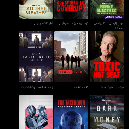
موني إليكتريك: ذا بيتكوين
كونسبيراسيز أند كفر-أبس
أول ذات بريذيس
ميستري
توكسيك هوت سيت
كلاس ديفايد
إتس اي هارد تروث آينت إت
توكسيك هوت سيت
كلاس ديفايد
إتس اي هارد تروث آينت إت
ذا دارك موني غيم
ذا تيكداون : أميريكان أريانز
سيكس دايريز