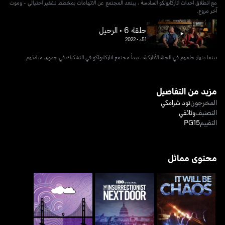
مع انطلاق أحداث اناركابولكو السادسة ، يبتعد المجتمع عن الاتهامات بمخطط تشفير احتيالي - وموت
آخر مروع.
حلقة 6 • الرحيل
51د
•
2022
بينما ينهار حلمهم في الجنة الأناركية ، يبدأ مجتمع اناركابولكو في التشكيك في جدوى مبادئهم.
مزيد من التفاصيل
المخرجون
تود شرامكي
التصنيف
وثائقي
التقييم
PG15
محتوى مماثل
إت ويل بي كايوس
ذا انسركشنست نيكست دور
سان فرانسيسكو 2.0