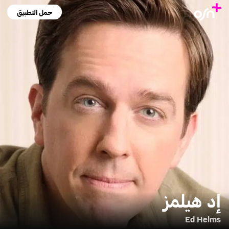
حمل التطبيق
إد هيلمز
Ed Helms