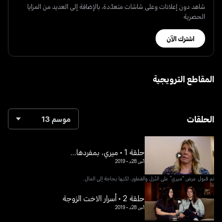
شاهد دون إعلانات وعلى شاشات متعدّدة، بالإضافة إلى العديد من المزايا
الحصرية
اشترك الآن
المقاطع الترويجية
الحلقات
موسم 13
حلقة 1 • ميري، بمفردها...
1س 28د
•
2019
تم قبول عرض "ميري" على النُزل والفطور، لكنها بحاجة إلى المال.
حلقة 2 • أسرار الاخت الزوجة
1س 28د
•
2019