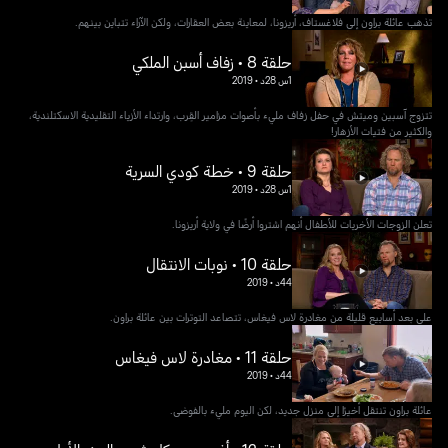
تذهب عائلة براون إلى فلاغستاف، أريزونا، لمعاينة بعض العقارات، ولكن الآراء تتباين بينهم.
حلقة 8 • زفاف أسبن الملكي
1س 28د
•
2019
تتزوج آسبين وميتش في حفل زفاف مليء بأصوات مزامير القِرب، وارتداء الأزياء التقليدية الاسكتلندية،
والكثير من فتيات الأزهار!
حلقة 9 • خطة كودي السرية
1س 28د
•
2019
تعلن الزوجات الأخريات للأطفال أنهم اشتروا أرضًا في ولاية أريزونا.
حلقة 10 • نوبات الانتقال
44د
•
2019
على بعد أسابيع قليلة من مغادرة لاس فيغاس، تتصاعد التوترات بين عائلة براون.
حلقة 11 • مغادرة لاس فيغاس
44د
•
2019
عائلة براون تنتقل أخيرًا إلى منزل جديد، لكن اليوم مليء بالفوضى.