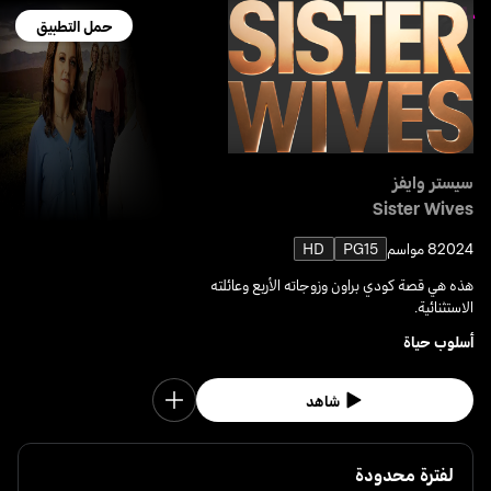
حمل التطبيق
سيستر وايفز
Sister Wives
2024
8 مواسم
PG15
HD
هذه هي قصة كودي براون وزوجاته الأربع وعائلته
الاستثنائية.
أسلوب حياة
شاهد
لفترة محدودة