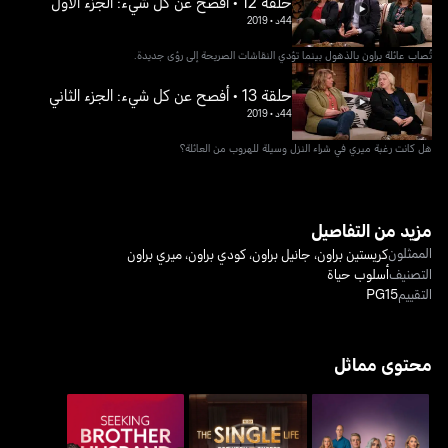
حلقة 12 • أفصح عن كل شيء: الجزء الأول
44د
•
2019
تُصاب عائلة براون بالذهول بينما تؤدي النقاشات الصريحة إلى رؤى جديدة.
حلقة 13 • أفصح عن كل شيء: الجزء الثاني
44د
•
2019
هل كانت رغبة ميري في شراء النزل وسيلة للهروب من العائلة؟
مزيد من التفاصيل
الممثلون
كريستين براون
،
جانيل براون
،
كودي براون
،
ميري براون
التصنيف
أسلوب حياة
التقييم
PG15
محتوى مماثل