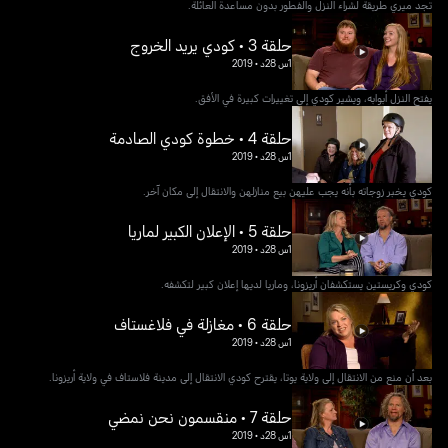
تجد ميري طريقة لشراء النزل والفطور بدون مساعدة العائلة.
حلقة 3 • كودي يريد الخروج
1س 28د
•
2019
يفتح النزل أبوابه، ويشير كودي إلى تغييرات كبيرة في الأفق.
حلقة 4 • خطوة كودي الصادمة
1س 28د
•
2019
كودي يخبر زوجاته بأنه يجب عليهن بيع منازلهن والانتقال إلى مكان آخر.
حلقة 5 • الإعلان الكبير لماريا
1س 28د
•
2019
كودي وكريستين يستكشفان أريزونا، وماريا لديها إعلان كبير لتكشفه.
حلقة 6 • مغازلة في فلاغستاف
1س 28د
•
2019
بعد أن منع من الانتقال إلى ولاية يوتا، يقترح كودي الانتقال إلى مدينة فلاستاف في ولاية أريزونا.
حلقة 7 • منقسمون نحن نمضي
1س 28د
•
2019