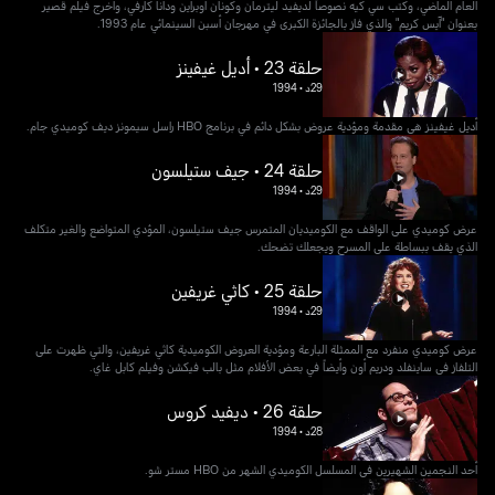
العام الماضي، وكتب سي كيه نصوصاً لديفيد ليترمان وكونان أوبراين ودانا كارفي، وأخرج فيلم قصير
بعنوان "آيس كريم" والذي فاز بالجائزة الكبرى في مهرجان أسبن السينمائي عام 1993.
حلقة 23 • أديل غيفينز
29د
•
1994
أديل غيفينز هي مقدمة ومؤدية عروض بشكل دائم في برنامج HBO راسل سيمونز ديف كوميدي جام.
حلقة 24 • جيف ستيلسون
29د
•
1994
عرض كوميدي على الواقف مع الكوميديان المتمرس جيف ستيلسون، المؤدي المتواضع والغير متكلف
الذي يقف ببساطة على المسرح ويجعلك تضحك.
حلقة 25 • كاثي غريفين
29د
•
1994
عرض كوميدي منفرد مع الممثلة البارعة ومؤدية العروض الكوميدية كاثي غريفين، والتي ظهرت على
التلفاز في ساينفلد ودريم أون وأيضاً في بعض الأفلام مثل بالب فيكشن وفيلم كابل غاي.
حلقة 26 • ديفيد كروس
28د
•
1994
أحد النجمين الشهيرين في المسلسل الكوميدي الشهر من HBO مستر شو.