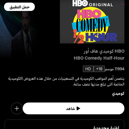
حمل التطبيق
HBO كوميدي هاف أور
HBO Comedy Half-Hour
1994
1 موسم
18+
HD
يتضمن أهم المواهب الكوميدية في التسعينيات من خلال هذه العروض االكوميدية
الخاصة التي تبلغ مدتها نصف ساعة.
كوميدي
شاهد
لفترة محدودة