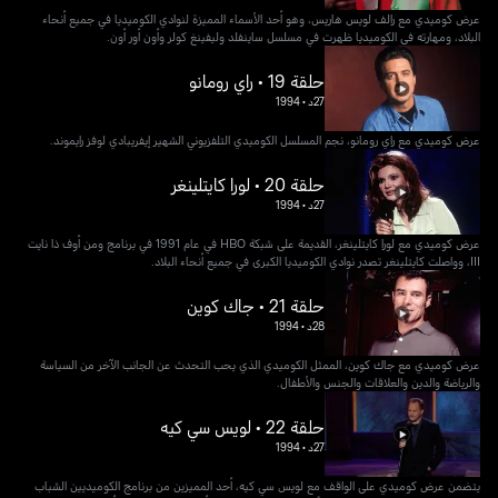
عرض كوميدي مع رالف لويس هاريس، وهو أحد الأسماء المميزة لنوادي الكوميديا في جميع أنحاء
البلاد، ومهارته في الكوميديا ظهرت في مسلسل ساينفلد وليفينغ كولر وأون أور أون.
حلقة 19 • راي رومانو
27د
•
1994
عرض كوميدي مع راي رومانو، نجم المسلسل الكوميدي التلفزيوني الشهير إيفريبادي لوفز رايموند.
حلقة 20 • لورا كايتلينغر
27د
•
1994
عرض كوميدي مع لورا كايتلينغر، القديمة على شبكة HBO في عام 1991 في برنامج ومن أوف ذا نايت
III، وواصلت كايتلينغر تصدر نوادي الكوميديا ​​الكبرى في جميع أنحاء البلاد.
حلقة 21 • جاك كوين
28د
•
1994
عرض كوميدي مع جاك كوين، الممثل الكوميدي الذي يحب التحدث عن الجانب الآخر من السياسة
والرياضة والدين والعلاقات والجنس والأطفال.
حلقة 22 • لويس سي كيه
27د
•
1994
يتضمن عرض كوميدي على الواقف مع لويس سي كيه، أحد المميزين من برنامج الكوميديين الشباب