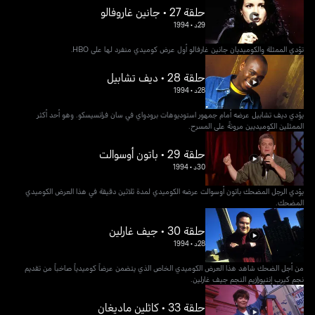
حلقة 27 • جانين غاروفالو
29د
•
1994
تؤدي الممثلة والكوميديان جانين غارفالو أول عرض كوميدي منفرد لها على HBO.
حلقة 28 • ديف تشابيل
28د
•
1994
يؤدي ديف تشابيل عرضه أمام جمهور استوديوهات برودواي في سان فرانسيسكو. وهو أحد أكثر
الممثلين الكوميديين مرونةً على المسرح.
حلقة 29 • باتون أوسوالت
30د
•
1994
يؤدي الرجل المضحك باتون أوسوالت عرضه الكوميدي لمدة ثلاثين دقيقة في هذا العرض الكوميدي
المضحك.
حلقة 30 • جيف غارلين
28د
•
1994
من أجل الضحك شاهد هذا العرض الكوميدي الخاص الذي يتضمن عرضاً كوميدياً صاخباً من تقديم
نجم كيرب إنتيوزازيم النجم جيف غارلين.
حلقة 33 • كاثلين ماديغان