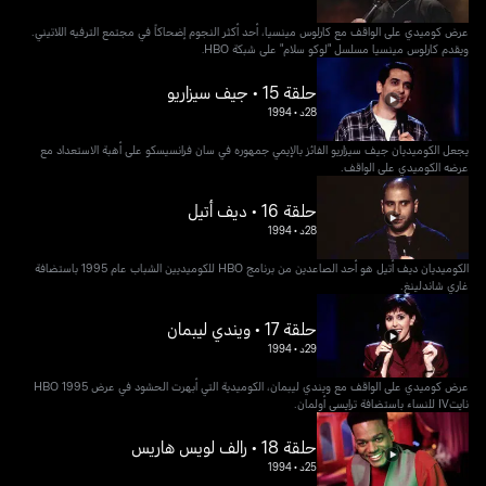
عرض كوميدي على الواقف مع كارلوس مينسيا، أحد أكثر النجوم إضحاكاً في مجتمع الترفيه اللاتيني.
ويقدم كارلوس مينسيا مسلسل "لوكو سلام" على شبكة HBO.
حلقة 15 • جيف سيزاريو
28د
•
1994
يجعل الكوميديان جيف سيزاريو الفائز بالإيمي جمهوره في سان فرانسيسكو على أهبة الاستعداد مع
عرضه الكوميدي على الواقف.
حلقة 16 • ديف أتيل
28د
•
1994
الكوميديان ديف أتيل هو أحد الصاعدين من برنامج HBO للكوميديين الشباب عام 1995 باستضافة
غاري شاندلينغ.
حلقة 17 • ويندي ليبمان
29د
•
1994
عرض كوميدي على الواقف مع ويندي ليبمان، الكوميدية التي أبهرت الحشود في عرض HBO 1995
نايتIV للنساء باستضافة ترايسي أولمان.
حلقة 18 • رالف لويس هاريس
25د
•
1994