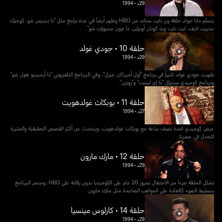
29د
•
1994
يتسلم دانا جولد حلقة ون نايت ستاند من HBO وظهر أيضاً في عدة برامج مثل "ذا دينيس شو، كوميك
ستريب لايف، ليت نايت ويذ كونان أوبراين، ذا جون ستيورات شو".
حلقة 10 • جودي غولد
29د
•
1994
ظهرت جودي غولد كثيراً في برنامج "أول أميركان غيرل"، وفي البرنامج التلفزيوني "ذا أرسينيو هول شو"
وبرنامج كوميدي سنترال "ذا إي ليست" و"روزين".
حلقة 11 • بوبكات غولدهويت
27د
•
1994
عرض كوميدي لمدة نصف ساعة مع بوبكات غولدهويت، ويتحدث عن أكثر القصص الحقيقية والمثيرة
للجدل في عصرنا.
حلقة 12 • مارك مارون
29د
•
1994
تشكل الحلقة جزءاً من الاحتفال بمرور 20 عام على الكوميديا بدون رقابة على HBO، وستمر البرنامج
بتسليط الضوء كالعادة على المواهب الصاعدة مثل مارك مارون.
حلقة 14 • كارلوس مينسيا
29د
•
1994