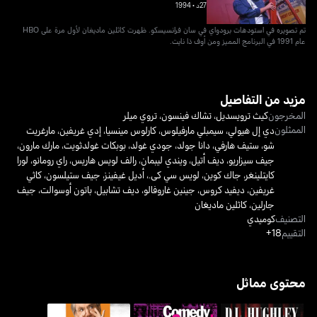
27د
•
1994
تم تصويره في استودهات برودواي في سان فرانسيسكو. ظهرت كاثلين ماديغان لأول مرة على HBO
عام 1991 في البرنامج المميز ومن أوف ذا نايت.
مزيد من التفاصيل
المخرجون
كيث ترويسديل
،
تشاك فينسون
،
تروي ميلر
الممثلون
دي إل هيولي
،
سيمبلي مارفيلوس
،
كارلوس مينسيا
،
إدي غريفين
،
مارغريت
شو
،
ستيف هارفي
،
دانا جولد
،
جودي غولد
،
بوبكات غولدثويت
،
مارك مارون
،
جيف سيزاريو
،
ديف أتيل
،
ويندي ليبمان
،
رالف لويس هاريس
،
راي رومانو
،
لورا
كايتلينغر
،
جاك كوين
،
لويس سي كى.
،
أديل غيفينز
،
جيف ستيلسون
،
كاثي
غريفين
،
ديفيد كروس
،
جينين غاروفالو
،
ديف تشابيل
،
باتون أوسوالت
،
جيف
جارلين
،
كاثلين ماديغان
التصنيف
كوميدي
التقييم
18+
محتوى مماثل