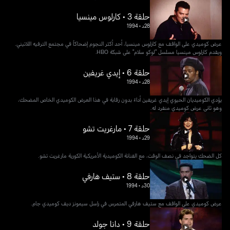
حلقة 3 • كارلوس مينسيا
28د
•
1994
عرض كوميدي على الواقف مع كارلوس مينسيا، أحد أكثر النجوم إضحاكاً في مجتمع الترفيه اللاتيني.
ويقدم كارلوس مينسيا مسلسل "لوكو سلام" على شبكة HBO.
حلقة 6 • إيدي غريفين
28د
•
1994
يؤدي الكوميديان الحيوي إيدي غريفين أداءً بدون رقابة في هذا العرض الكوميدي الخاص المضحك،
وهو ثاني عرض كوميدي منفرد له.
حلقة 7 • مارغريت تشو
29د
•
1994
كل الضحك يتواجد في نصف الوقت، مع الفنانة الكوميدية الأمريكية الكورية مارغريت تشو.
حلقة 8 • ستيف هارفي
30د
•
1994
عرض كوميدي على الواقف مع ستيف هارفي المتمرس في راسل سيمونز ديف كوميدي جام.
حلقة 9 • دانا جولد