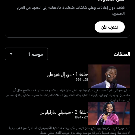
شاهد دون إعلانات وعلى شاشات متعدّدة، بالإضافة إلى العديد من المزايا
الحصرية
اشترك الآن
الحلقات
موسم 1
حلقة 1 • دي إل هيوغلي
28د
•
1994
د. إل هيوغلي: تم تسجيله في مركز يربا بوينا في سان فرانسيسكو، وهو يستهدف مواضيع مثل آل
جاكسون، وديفيد كوريش، وأوجه التشابه والاختلاف بين العائلات البيضاء والسمراء، وكونهم فقراء وسمر
في عيد الهالوين.
حلقة 2 • سيمبلي مارفيلوس
27د
•
1994
تم تصويره في مركز يربا بيونا في سان فرانسيسكو، يوتتحدث فيه الكوميديان الساخرة عن فقر حياتها
الاجتماعية ومشاهدتها لأميركاز موست ونتد لترى زوجها الذي تخلى عنها.