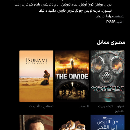
ادريان رولينز
،
كون أونيل
،
سام تروتين
،
ادم ناغايتس
،
باري كيوغان
،
رالف
انيسون
،
مارك لويس جونز
،
فارس فارس
،
دافيد دانيك
التصنيف
دراما
،
تاريخي
التقييم
PG15
محتوى مماثل
شيرنوبل: كاونتداون تو
ذا ديفايد
تسونامي: ذا أفترماث
ملتداون
شيرنوبل: كاونتداون تو
ذا ديفايد
تسونامي: ذا أفترماث
ملتداون