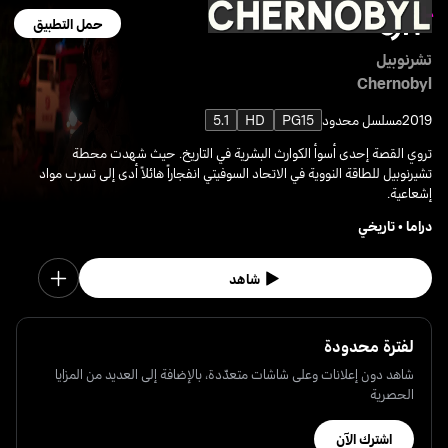
حمل التطبيق
تشرنوبيل
Chernobyl
2019
مسلسل محدود
PG15
HD
5.1
تروي القصة إحدى أسوأ الكوارث البشرية في التاريخ. حيث شهدت محطة
تشيرنوبيل للطاقة النووية في الاتحاد السوفيتي انفجاراً هائلاً أدى إلى تسرب مواد
إشعاعية.
دراما
•
تاريخي
شاهد
لفترة محدودة
شاهد دون إعلانات وعلى شاشات متعدّدة، بالإضافة إلى العديد من المزايا
الحصرية
اشترك الآن