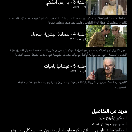
حلقة 3 • يا أرض انشقي
59د
•
2019
يتجاهل كل من ليودميلا إجناتنكو ، وأحد سكان بريبيات ، التحذير من تلوث زوجها رجل الإطفاء. تضع
فاليري ليجاسوف خطة لإزالة التلوث ، والتي تصاحبها مخاطر بشرية.
حلقة 4 • سعادة البشرية جمعاء
1س 2د
•
2019
تدرس فاليري ليجاسوف ونائب رئيس الوزراء السوفييتي بوريس شربينا استخدام المسبار القمري لإزالة
الأنقاض المشعة ، في حين تواجه أولانا خوموك عقبات حكومية في تحديد حقيقة سبب الانفجار.
حلقة 5 • فيشانيا باميات
1س 9د
•
2019
فاليري ليجاسوف وبوريس شربينا وأولانا خوموك يخاطرون بحياتهم وسمعتهم لفضح حقيقة
تشيرنوبيل.
مزيد من التفاصيل
كريج مازن
المبتكرون
المخرجون
جوهان رينيك
الممثلون
جاريد هاريس
،
ستيلان سكارسجارد
،
إميلي واتسون
،
جيسي باكلي
،
بول ريتر
،