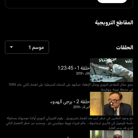
المقاطع الترويجية
الحلقات
موسم 1
حلقة 1 • 1:23:45
56د
•
2019
يضع عمّال المفاعل النووي ورجال الإطفاء حياتهم على المحك للسيطرة على انفجار كارثي عام 1986
في محطة نووية سوفيتية.
حلقة 2 • يرجى الهدوء
1س 2د
•
2019
مع وجود الملايين في خطر كبير بعد انفجار تشيرنوبيل ، يقوم الفيزيائي النووي أولانا خوميوك بمحاولة
يائسة للوصول إلى فاليري ليجاسوف ، عالم فيزياء نووية سوفييتي بارز ، ويحذره من خطر الانفجار الثاني
الذي قد يدمر القارة.