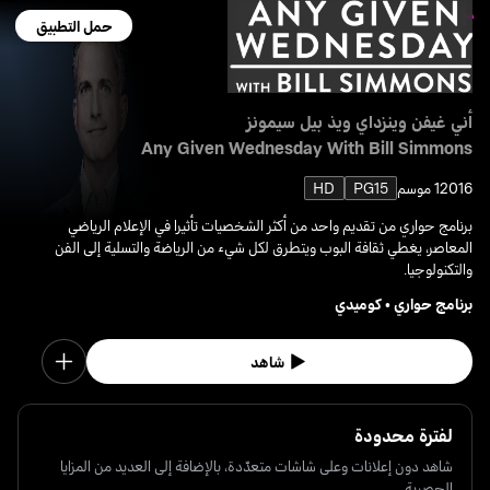
حمل التطبيق
أني غيفن وينزداي ويذ بيل سيمونز
Any Given Wednesday With Bill Simmons
2016
1 موسم
PG15
HD
برنامج حواري من تقديم واحد من أكثر الشخصيات تأثيرا في الإعلام الرياضي
المعاصر، يغطي ثقافة البوب ويتطرق لكل شيء من الرياضة والتسلية إلى الفن
والتكنولوجيا.
برنامج حواري
•
كوميدي
شاهد
لفترة محدودة
شاهد دون إعلانات وعلى شاشات متعدّدة، بالإضافة إلى العديد من المزايا
الحصرية