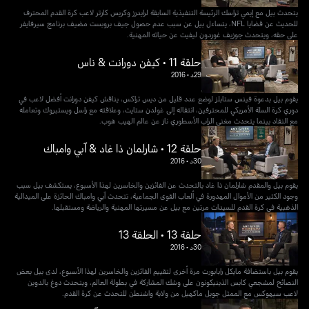
يتحدث بيل مع إيمي تراسك الرئيسة التنفيذية السابقة لرايدرز وكريس كارتر لاعب كرة القدم المحترف
للحديث عن قضايا NFL، يتساءل بيل عن سبب عدم حصول جيف بروبست مضيف برنامج سيرفايفر
على حقه، ويتحدث جوزيف غوردون ليفيت عن حياته المهنية.
حلقة 11 • كيفن دورانت & ناس
29د
•
2016
يقوم بيل بدعوة فينس ستابلز لوضع عدد قليل من ديس تراكس، يناقش كيفن دورانت أفضل لاعب في
دوري كرة السلة الأمريكي للمحترفين، انتقاله إلى غولدن ستايت، وعلاقته مع راسل ويستبروك وتعامله
مع النقاد بينما يتحدث مغني الراب الأسطوري ناز عن عالم الهيب هوب.
حلقة 12 • شارلمان ذا غاد & آبي وامباك
30د
•
2016
يقوم بيل والمقدم شارلمان ذا غاد بالتحدث عن الفائزين والخاسرين لهذا الأسبوع، يستكشف بيل سبب
وجود الكثير من الأموال المهدورة في ألعاب القوى الجماعية، تتحدث آبي وامباك الحائزة على الميدالية
الذهبية في كرة القدم للسيدات مرتين مع بيل عن مسيرتها المهنية والرياضة ومستقبلها.
حلقة 13 • الحلقة 13
30د
•
2016
يقوم بيل باستضافة مايكل رابابورت مرة أخرى لتقييم الفائزين والخاسرين لهذا الأسبوع، لدى بيل بعض
النصائح لمشجعي كابس الذينيكونون على وشك المشاركة في بطولة العالم، ويتحدث دوغ بالدوين
لاعب سيهوكس مع الممثل جويل ماكهيل من ولاية واشنطن للتحدث عن كرة القدم.