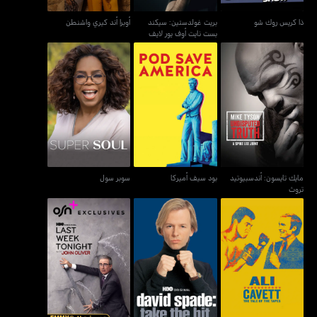
ذا كريس روك شو
بريت غولدستين: سيكند
أوبرا أند كيري واشنطن
بست نايت أوف يور لايف
مايك تايسون: أندسبيوتيد
بود سيف أميركا
سوبر سول
تروث
مايك تايسون: أندسبيوتيد
بود سيف أميركا
سوبر سول
تروث
علي آند كافيت: ذا تيل أوف
لاست ويك تونايت ويذ جون
ديفيد سبايد: تايك ذا هيت
ذا تيبس
أوليفر