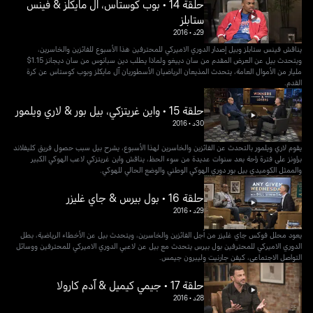
حلقة 14 • بوب كوستاس، آل مايكلز & فينس
ستابلز
29د
•
2016
يناقش فينس ستابلز وبيل إصدار الدوري الاميركي للمحترفين هذا الأسبوع للفائزين والخاسرين،
ويتحدث بيل عن العرض المقدم من سان دييغو ولماذا يطلب دين سبانوس من سان ديجانز 1.15$
مليار من الأموال العامة، يتحدث المذيعان الرياضيان الأسطوريان آل مايكلز وبوب كوستاس عن كرة
القدم.
حلقة 15 • واين غريتزكي، بيل بور & لاري ويلمور
30د
•
2016
يقوم لاري ويلمور بالتحدث عن الفائزين والخاسرين لهذا الأسبوع، يشرح بيل سبب حصول فريق كليفلاند
براونز على فترة راحة بعد سنوات عديدة من سوء الحظ، يناقش واين غريتزكي لاعب الهوكي الكبير
والممثل الكوميدي بيل بور دوري الهوكي الوطني والوضع الحالي للهوكي.
حلقة 16 • بول بيرس & جاي غليزر
29د
•
2016
يعود محلل فوكس جاي غليزر من أجل الفائزين والخاسرين، ويتحدث بيل عن الأخطاء الرياضية، بطل
الدوري الاميركي للمحترفين بول بيرس يتحدث مع بيل عن لاعبي الدوري الاميركي للمحترفين ووسائل
التواصل الاجتماعي، كيفن جارنيت وليبرون جيمس.
حلقة 17 • جيمي كيميل & آدم كارولا
28د
•
2016