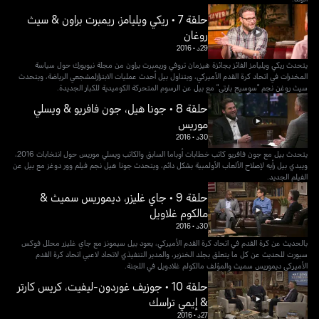
حلقة 7 • ريكي ويليامز، ريمبرت براون & سيث
روغان
29د
•
2016
يتحدث ريكي ويليامز الفائز بجائزة هيزمان تروفي وريمبرت براون من مجلة نيويورك حول سياسة
المخدرات في اتحاد كرة القدم الأميركي، ويتناول بيل أحدث عمليات الابتزازلمشجعي الرياضة، ويتحدث
سيث روغن نجم "سوسيج بارتي" مع بيل عن الرسوم المتحركة الكوميدية للكبار الجديدة.
حلقة 8 • جونا هيل، جون فافريو & ويسلي
موريس
30د
•
2016
يتحدث بيل مع جون فافريو كاتب خطابات أوباما السابق والكاتب ويسلي موريس حول انتخابات 2016،
ويبدي بيل رأيه لإصلاح الألعاب الأولمبية بشكل دائم، ويتحدث جونا هيل نجم فيلم وور دوغز مع بيل عن
الفيلم الجديد.
حلقة 9 • جاي غليزر، ديموريس سميث &
مالكوم غلاويل
30د
•
2016
بالحديث عن كرة القدم في اتحاد كرة القدم الأميركي، يعود بيل سيمونز مع جاي غليزر محلل فوكس
سبورت للحديث عن كل ما يتعلق بجلد الخنزير، والمدير التنفيذي لاتحاد لاعبي اتحاد كرة القدم
الأميركي ديموريس سميث والمؤلف مالكولم غلادويل في اللجنة.
حلقة 10 • جوزيف غوردون-ليفيت، كريس كارتر
& إيمي تراسك
27د
•
2016