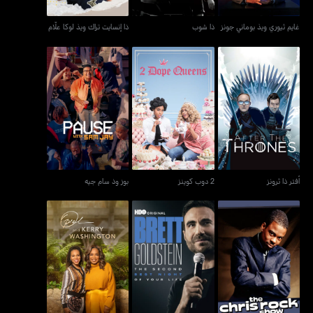
غايم ثيوري ويذ بوماني جونز
ذا شوب
ذا إنسايت تراك ويذ لوكا علّام
أفتر ذا ثرونز
2 دوب كوينز
بوز وذ سام جيه
أفتر ذا ثرونز
2 دوب كوينز
بوز وذ سام جيه
بريت غولدستين: سيكند
ذا كريس روك شو
أوبرا أند كيري واشنطن
بست نايت أوف يور لايف