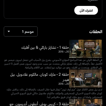
اشترك الآن
الحلقات
موسم 1
حلقة 1 • تشارلز باركلي & بين أفليك
30د
•
2016
في الحلقة الأولى من هذا البرنامج الحواري الأسبوعي، يشرح بيل الأسباب التي تجعل ليبرون جيمس هو
الأفضل حقاً، بالإضافة إلى ذلك، تشارلز باركلي يتحدث عن سبب عدم وجود ليبرون ضمن أفضل 5 لاعبين
على الإطلاق، ويتحدث بن أفليك، وهو من مواليد نيو إنجلاند، عن الأفلام والرياضة.
حلقة 2 • مارك كوبان، مالكوم غلادويل، بيل
هيدر
30د
•
2016
لدى بيل بعض الأفكار حول "غيم أوف ثرون" ليفكر فيها خلال الصيف، بالإضافة إلى ذلك، يناقش مارك
كوبان مالك الدوري الاميركي للمحترفين والمؤلف مالكولم جلادويل مالكي فريق الدوري الاميركي
للمحترفين ولماذا لن يبيع مارك كوبان فريق مافريكس أبداً.
حلقة 3 • كريس بوش، أنطوني أندرسون، جو