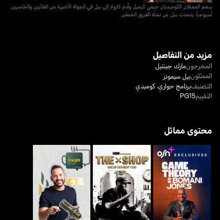
ينضم الممثلان الكوميديان جيمي كيميل وآدم كارولا إلى بيل في الجولة الأخيرة من الفائزين والخاسرين
أسبوعياً، يتحدث بيل عن نشأة الفريق الخطير.
مزيد من التفاصيل
المخرجون
مارك جينتيل
الممثلون
بيل سيمونز
التصنيف
برنامج حواري
،
كوميدي
التقييم
PG15
محتوى مماثل
غايم ثيوري ويذ بوماني جونز
ذا شوب
ذا إنسايت تراك ويذ لوكا علّام