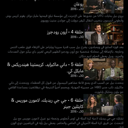
روغان
30د
•
2016
يروي بيل بدايات UFC من جذورها على الإنترنت إلى مؤسسة تبلغ قيمتها مليار دولار، يقوم كريس بوش
وأنطوني أندرسون بتخريب انتقال كيفن دورانت إلى جولدن ستيت ووريورز.
حلقة 4 • أرون رودجرز
30د
•
2016
بعد فوزه السابع في ويمبلدون، يشرح بيل سبب قدرة سيرينا ويليامز على الارتقاء فوق ملعب التنس
وخارجه، بالإضافة إلى محادثة شخصية مع أرون رودجرز الظهير الربعي لغرين باي بيكرز حول الصدمات
والمزيد، وبيل يعطي الحزام لتيم دنكان.
حلقة 5 • داني ماكبرايد، كريستينا هيندريكس &
مايكل كي.
30د
•
2016
يتحدث بيل عن السبب الذي يمنع قاعة مشاهير البيسبول من قبول كل العظماء، ويتحدث إلى داني
ماكبرايد نائب مدير HBO عن مسيرته المهنية، ويحسم أخيراً النتيجة في ديفلاتغيت بمساعدة القاضي
جو براون ومايكل رابابورت.
حلقة 6 • جي جي ريديك، لامورن موريس &
كايتلين جينر
30د
•
2016
تشارك جي جي ريديك لاعبة كرة السلة في لوس أنجلوس ونجمة نيو غيرل لامورن موريس مع بيل
للتحدث عن فريق كرة السلة الأمريكي في الماضي والحاضر، يعطي بيل رأيه في الرياضيين ذوي الوزن
الزائد.