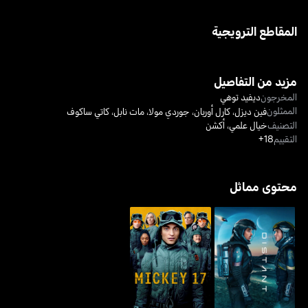
المقاطع الترويجية
مزيد من التفاصيل
المخرجون
ديفيد توهي
الممثلون
فين ديزل
،
كارل أوربان
،
جوردي مولا
،
مات نابل
،
كاتي ساكوف
التصنيف
خيال علمي
،
أكشن
التقييم
18+
محتوى مماثل
ديستانت
ميكي 17