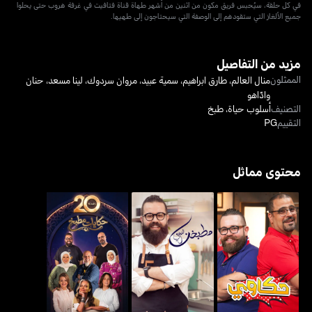
في كل حلقة، سيُحبس فريق مكون من اثنين من أشهر طهاة قناة فتافيت في غرفة هروب حتى يحلوا
جميع الألغاز التي ستقودهم إلى الوصفة التي سيحتاجون إلى طهيها.
مزيد من التفاصيل
الممثلون
منال العالم
،
طارق ابراهيم
،
سمية عبيد
،
مروان سردوك
،
لينا مسعد
،
حنان
وادّاهو
التصنيف
أسلوب حياة
،
طبخ
التقييم
PG
محتوى مماثل
حكاوي
مطبخنا العربي
حكايات مطبخ