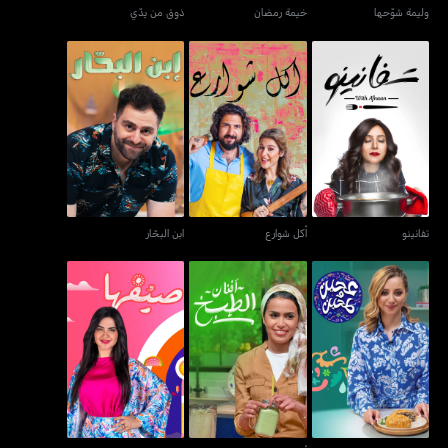
وليمة شوّحها
خيمة رمضان
ذوق من يدّي
تفانينو
أكل شوارع
ابن البحّار
تفانينو
أكل شوارع
ابن البحّار
عجين وطحين
أفنان الطبخ
صيّفها