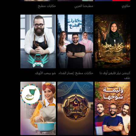
حكاوي
مطبخنا العربي
حكايات مطبخ
كيتشن تيلز فليفرز أوف ذا
حكايات مطبخ: إصدار
شو بيحب الأورف
غلف
الشتاء
كيتشن تيلز فليفرز أوف ذا
حكايات مطبخ: إصدار الشتاء
شو بيحب الأورف
غلف
وليمة شوّحها
خيمة رمضان
ذوق من يدّي