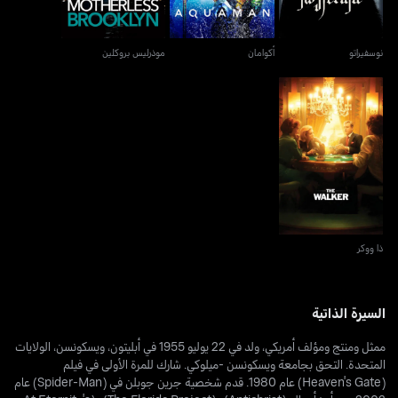
نوسفيراتو
أكوامان
موذرليس بروكلين
ذا ووكر
ذا ووكر
السيرة الذاتية
ممثل ومنتج ومؤلف أمريكي، ولد في 22 يوليو 1955 في أبليتون، ويسكونسن، الولايات
المتحدة. التحق بجامعة ويسكونسن -ميلوكي. شارك للمرة الأولى في فيلم
(Heaven's Gate) عام 1980. قدم شخصية جرين جوبلن في (Spider-Man) عام