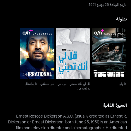
تاريخ الولادة 25 يونيو 1951
بطولة
قل لي أنك تحبني - تيل مي
ذا واير
غير منطقي - ذا إيراشنال
يو لوف مي
ذا واير
قل لي أنك تحبني - تيل مي
غير منطقي - ذا إيراشنال
يو لوف مي
السيرة الذاتية
Ernest Roscoe Dickerson A.S.C. (usually credited as Ernest R.
Dickerson or Ernest Dickerson, born June 25, 1951) is an American
film and television director and cinematographer. He directed