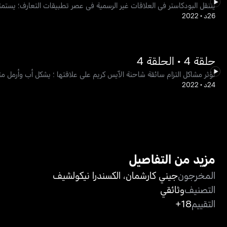
يتنقل البودكاستر في العلاقات غير الرسمية في عصر تطبيقات التعارف؛ يست
26د
•
2022
حلقة 4 • الحلقة 4
تؤثر مشاكل التزام سائقة شاحنة الآيس كريم على علاقتها ؛ يشكل أب وأرمل م
24د
•
2022
مزيد من التفاصيل
المخرجون
جيني كارشمان
،
الكسندرا نيكولشيف
التصنيف
وثائقي
التقييم
18+