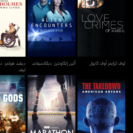
ديفيد هولمز:
لوف كرايمز أوف كابول
ألين إنكاونترز: ديكلاسيفايد
ليف
لوف كرايمز أوف كابول
ألين إنكاونترز: ديكلاسيفايد
ديفيد هولمز: ذ
ليفد
ماراثون: ذا باتريوتس داي
ذا تيكداون : أميريكان أريانز
كواد غ
بومبينغ