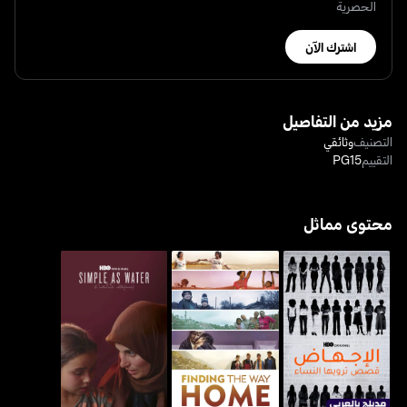
الحصرية
اشترك الآن
مزيد من التفاصيل
التصنيف
وثائقي
التقييم
PG15
محتوى مماثل
الإجهاض: قصص ترويها
النساء - أبورشن: ستوريز
فايندنغ ذا واي هوم
بسيط كالماء
ومن تل