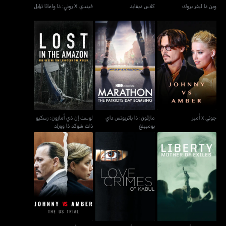
وين ذا ليفز بروك
كلاس ديفايد
فيندي X روني: ذا واغاثا ترايل
ماراثون: ذا باتريوتس داي
لوست إن ذي أمازون: رسكيو
جوني x أمبر
بومبينغ
ذات شوكد ذا وورلد
جوني x أمبر
ماراثون: ذا باتريوتس داي
لوست إن ذي أمازون: رسكيو
بومبينغ
ذات شوكد ذا وورلد
لبيرتي: ماذر أوف إكسايلز
لوف كرايمز أوف كابول
جوني x أمبر: ذا يو إس. ترايل