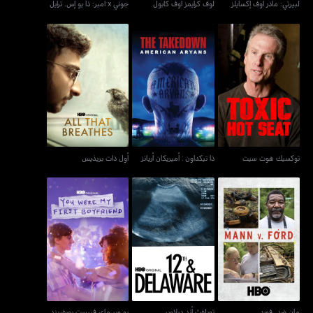
لبيرتي: ماذر أوف إكسايلز
لوف كرايمز أوف كابول
جوني x أمبر: ذا يو إس. ترايل
توكسيك هوت سيت
ذا تيكداون : أميريكان أريانز
أول ذات بريذيس
توكسيك هوت سيت
ذا تيكداون : أميريكان أريانز
أول ذات بريذيس
مان ضد. فورد
تويلفث أند ديلاوير
يو وير ماي فيرست بويفريند
مان ضد. فورد
تويلفث أند ديلاوير
يو وير ماي فيرست بويفريند