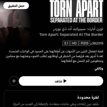
حمل التطبيق
تورن أبارت: سيبيراتيد آت ذي بوردر
Torn Apart: Separated At The Border
2019
38د
PG15
HD
5.1
قصة انفصال اثنتين من الأمهات عن أطفالهما على الحدود في الولايات المتحدة
لعدة أشهر بعد فرارهما من الخطر في أوطانهم لطلب اللجوء وعملهما مع محامين
ومتطوعين للم الشمل مع أطفالهما.
وثائقي
شاهد
لفترة محدودة
شاهد دون إعلانات وعلى شاشات متعدّدة، بالإضافة إلى العديد من المزايا