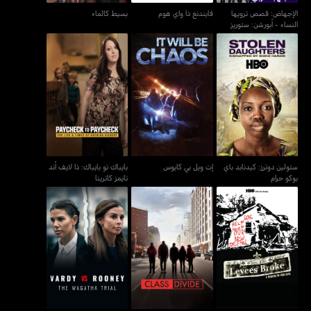
الإجهاض: قصص ترويها
فايندنغ ذا واي هوم
بسيط كالماء
النساء - أبورشن: ستوريز
ومن تل
ستولين دوترز: كيدنابد باي
بايباك تو بايباك: ذا لايف أند
إت ويل بي كايوس
بوكو حرام
تايمز كاترينا
ستولين دوترز: كيدنابد باي
إت ويل بي كايوس
بايباك تو بايباك: ذا لايف أند
بوكو حرام
تايمز كاترينا
فيندي X روني: ذا واغاثا
وين ذا ليفز بروك
كلاس ديفايد
ترايل