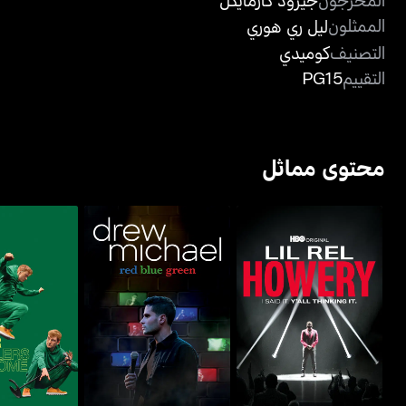
الممثلون
ليل ري هوري
التصنيف
كوميدي
التقييم
PG15
محتوى مماثل
ليل ريل هواري: آي سيد إت.
درو مايكل: ريد، غرين & بلو
جايمس أكاستر ه
يال ثينكينغ إت