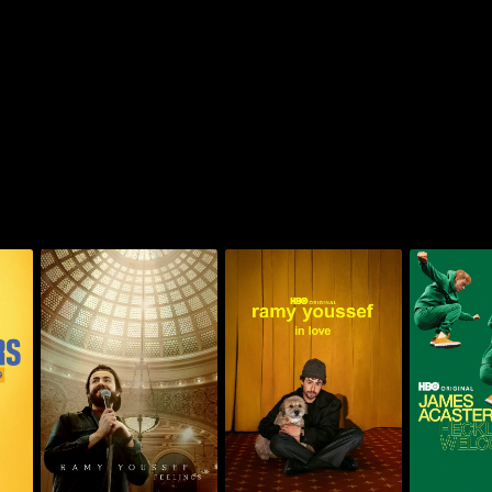
يكلرز ويلكم
رامي يوسف: إن لوف
رامي يوسف: فيلينغز
سيث م