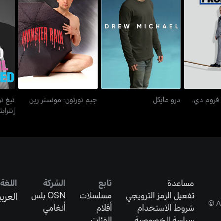
ف فروم دي.
تيغ
درو مايكل
جيم نورتون: مونستر رين
 فروم دي.
درو مايكل
جيم نورتون: مونستر رين
تيغ ن
إنتراب
مساعدة
تابع
الشركة
اللغة
تفعيل الرمز الترويجي
مسلسلات
OSN بلس
العربي
شروط الاستخدام
أفلام
أنغامي
سياسة الخصوصية
الفئات