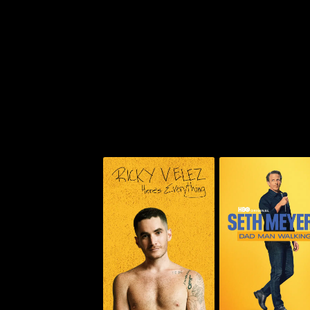
ايرز: داد مان ووكينغ
ريكي فيليز: هيرز إيفريثينغ