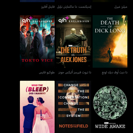
ميلرز غيرل
إنديكتمنت: ذا ماكمارتن ترايل
فايتل أفايرز
ذا ديث أوف ديك لونغ
ذا تروث فيرسز أليكس جونز
طوكيو فايس
ذا ديث أوف ديك لونغ
ذا تروث فيرسز أليكس جونز
طوكيو فايس
وايد أوايك
نوتس فرم ذا فيلد
هو ذا (بليب) ديد آي ميري