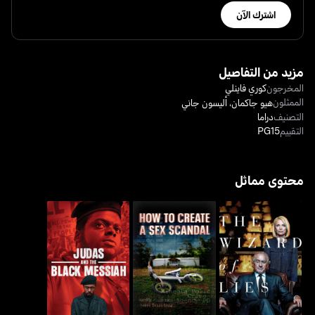
اشترك الآن
مزيد من التفاصيل
المخرجون
كوري فاينلي
الممثلون
هيو جاكمان
،
أليسون جاني
التصنيف
دراما
التقييم
PG15
محتوى مماثل
هاو تو كريايت اي سيكس
ذا ويزرد أوف لايز
جوداس أند ذا بلاك مسايا
سكاندل