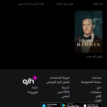
وايد أوايك
نوتس فرم ذا فيلد
هو ذا (بليب) ديد آي ميري
هاوس أوف هامر
هاوس أوف هامر
مساعدة
شروط الاستخدام
سياسة الخصوصية
تفعيل الرمز الترويجي
تابع
الشركة
اللغة
مسلسلات
OSN بلس
العربية
أفلام
أنغامي
الفئات