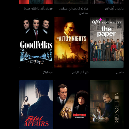
ذا ويزرد أوف لايز
هاو تو كريايت اي سيكس
جوداس أند ذا بلاك مسايا
سكاندل
ذا بيبر
ذي ألتو نايتس
غودفيلاز
ذا بيبر
ذي ألتو نايتس
غودفيلاز
ميلرز غيرل
إنديكتمنت: ذا ماكمارتن ترايل
فايتل أفايرز