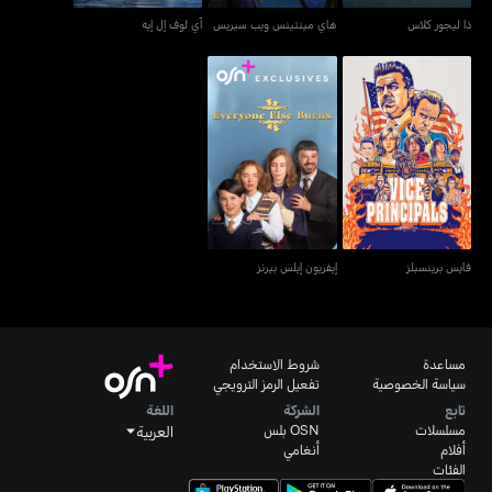
ذا ليجور كلاس
هاي مينتينس ويب سيريس
آي لوف إل إيه
فايس برينسبلز
إيفريون إيلس بيرنز
فايس برينسبلز
إيفريون إيلس بيرنز
مساعدة
شروط الاستخدام
سياسة الخصوصية
تفعيل الرمز الترويجي
تابع
الشركة
اللغة
مسلسلات
OSN بلس
العربية
أفلام
أنغامي
الفئات