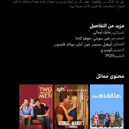
على أمل التأكد من توافقهما، يطلب كل من جوليا وتري من جيم أن يقدم لهما استشارات ما قبل
الزواج، لاعتقادهما بأنه الرجل الأكثر معرفة بهذا.
مزيد من التفاصيل
مايك أومالي
المبتكرون
المخرجون
فين سويني
،
صوفيا كابانا
الممثلون
أبيغيل سبنسر
،
جون كراير
،
دونالد فايسون
التصنيف
كوميدي
التقييم
PG15
محتوى مماثل
جورجي أند مانديز فيرست
ذا ميدل
تو أند إيه هالف مين
ماريدج