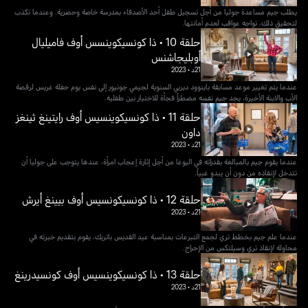
يطلب جيم مساعدة جوليا من أجل تسجيل طفل أحد الأصدقاء بمدرسة خاصة وحصرية. وعندما تكذب
لتحقيق ذلك، تواجه عواقب لعدم أمانتها.
حلقة 10 • ذا كونسيكوينسس أوف فاميليال
أوبليجاشنس
21د
•
2023
عندما يتم تغيير موعد مسابقة باينوود ديربي السنوية لجيمي جونيور إلى نفس يوم حفلة غريس لرقصة
الأب والابنة الأخيرة، يجد جيم نفسه مضطراً فجأة للاختيار بين طفليه.
حلقة 11 • ذا كونسيكوينسيس أوف رايتينغ ثينغز
داون
21د
•
2023
عندما يقوم جيم بالمبالغة بقدراته في اليوغا من أجل إثارة إعجاب امرأة، عندها يتوجب على جوليا أن
تتدخل لإنقاذه من دون أن يبدو غبياً.
حلقة 12 • ذا كونسيكونسيس أوف بيينغ أيرش
21د
•
2023
عندما علم جيم بخطط تري لجمع التبرعات بمناسبة عيد القديس باتريك، يقوم بتقديم خبرته في
محاولة لإنقاذ تري وسيلتكس من الإحراج.
حلقة 13 • ذا كونسيكوينسيس أوف كونسيدرينغ
21د
•
2023