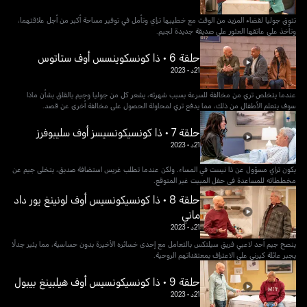
تتوق جوليا لقضاء المزيد من الوقت مع خطيبها تراي وتأمل في توفير مساحة أكبر من أجل علاقتهما،
وتأخذ على عاتقها العثور على صديقة جديدة لجيم.
حلقة 6 • ذا كونسكوينسس أوف ستاتوس
21د
•
2023
عندما يتخلص تري من مخالفة للسرعة بسبب شهرته، يشعر كل من جوليا وجيم بالقلق بشأن ماذا
سوف يتعلم الأطفال من ذلك، مما يدفع تري لمحاولة الحصول على مخالفة أخرى عن قصد.
حلقة 7 • ذا كونسيكونسيسز أوف سليبوفرز
21د
•
2023
يكون تراي مسؤول عن ذا نيست في المساء. ولكن عندما تطلب غريس استضافة صديق، يتخلى جيم عن
مخططاته للمساعدة في حفل المبيت غير المتوقع.
حلقة 8 • ذا كونسيكونسيس أوف لونينغ يور داد
ماني
21د
•
2023
ينصح جيم أحد لاعبي فريق سيلتكس بالتعامل مع إحدى خسائره الأخيرة بدون حساسية، مما يثير جدلًا
يجبر عائلة كيرني على الاعتراف بمعتقداتهم الروحية.
حلقة 9 • ذا كونسيكونسيس أوف هيلبينغ بيبول
21د
•
2023