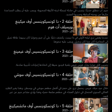
21د
•
2023
جيم، أب مطلق حديثًا، يتسبب في حادثة لسمكة ابنته الأليفة المحبوبة، ويجب عليه أن يطلب المساعدة
مكرهاً من زوجته السابقة وحبيبها الجديد.
حلقة 2 • ذا كونسيكوينسس أوف ميكينغ
يورسيلف أت هوم
21د
•
2023
عندما يقضي تري ليلته الأولى في ذا نيست، يكتشف دليلًا على أن جيم وجوليا كان بينهما علاقة تميل
إلى المغامرة أكثر مما كان يتخيل، ويجب عليه محوها.
حلقة 3 • ذا كونسيكوينسيس أوف غيمينغ
21د
•
2023
يتسبب قلق جوليا بشأن هوس جيمي بلعبة فيديو عنيفة إلى اتخاذها إجراءات تأديبية صادمة.
حلقة 4 • ذا كونسيكوينسيس أوف سوشي
20د
•
2023
خلال عيد ميلاد غريس، يحصل تري على حجز في أفضل مطعم سوشي في بوسطن، وهذا يغير التقليد
العائلي السنوي المتمثل في تناول العشاء في مطعم صلصة حمراء وهذا يؤذي مشاعر جيم عن غير
قصد.
حلقة 5 • ذا كونسكوينسس أوف ماتشميكينغ
21د
•
2023