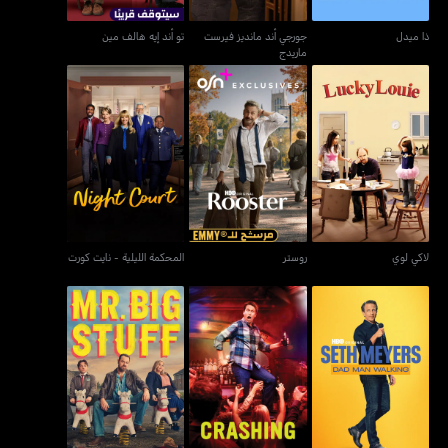
ذا ميدل
جورجي أند مانديز فيرست
تو أند إيه هالف مين
ماريدج
لاكي لوي
روستر
المحكمة الليلية - نايت كورت
لاكي لوي
روستر
المحكمة الليلية - نايت كورت
سيث مايرز: داد مان ووكينغ
كراشينغ
مستر بيجستاف