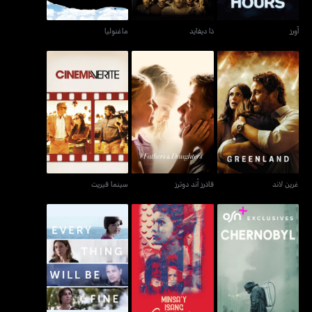
آورز
ذا ديفايد
ماغنوليا
غرين لاند
فاذرز أند دوترز
سينما فيريت
غرين لاند
فاذرز أند دوترز
سينما فيريت
تشرنوبيل
مينساي إيسانغ غامو-غامو
إيفري ثينغ ويل بي فاين