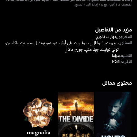
الضعيف مرة أخرى مع بدء إعادة البناء السريع.
مزيد من التفاصيل
المخرجون
بهارات نالوري
الممثلون
تيم روث
،
شيواتال إيجيوفور
،
صوفي أوكونيدو
،
هيو بونفيل
،
سامريت ماكلسين
،
توني كوليت
،
جينا مكي
،
جورج ماكاي
التصنيف
دراما
التقييم
PG15
محتوى مماثل
آورز
ذا ديفايد
ماغنوليا