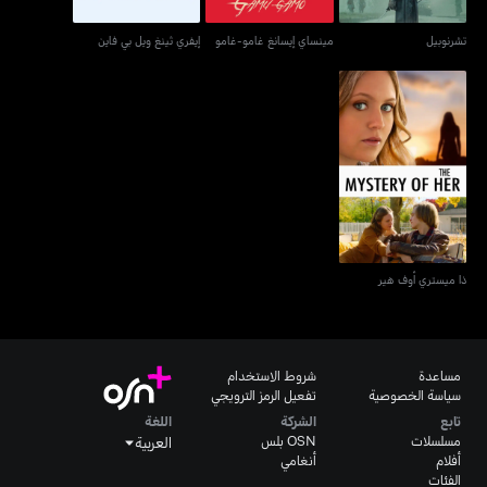
تشرنوبيل
مينساي إيسانغ غامو-غامو
إيفري ثينغ ويل بي فاين
ذا ميستري أوف هير
ذا ميستري أوف هير
مساعدة
شروط الاستخدام
سياسة الخصوصية
تفعيل الرمز الترويجي
تابع
الشركة
اللغة
مسلسلات
OSN بلس
العربية
أفلام
أنغامي
الفئات