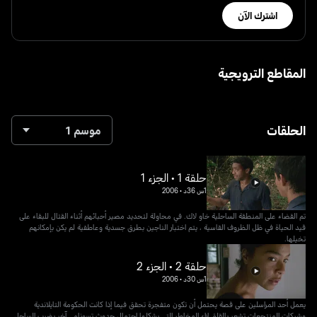
اشترك الآن
المقاطع الترويجية
الحلقات
موسم 1
حلقة 1 • الجزء 1
1س 36د
•
2006
تم القضاء على المنطقة الساحلية خاو لاك. في محاولة لتحديد مصير أحبائهم أثناء القتال للبقاء على
قيد الحياة في ظل الظروف القاسية ، يتم اختبار الناجين بطرق جسدية وعاطفية لم يكن بإمكانهم
تخيلها.
حلقة 2 • الجزء 2
1س 30د
•
2006
يعمل أحد المراسلين على قصة يحتمل أن تكون متفجرة تحقق فيما إذا كانت الحكومة التايلاندية
وشركات المنتجعات تشعر بالقلق إزاء المخاطر التي يشكلها احتمال حدوث تسونامي آخر يضرب الساحل