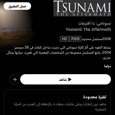
حمل التطبيق
تسونامي: ذا أفترماث
Tsunami: The Aftermath
2006
مسلسل محدود
PG15
HD
يسلط الضوء على آثار كارثة تسونامي التي دمرت ساحل تايلاند في 26 ديسمبر
2004. يتابع المسلسل مجموعة من الشخصيات الوهمية التي تغيرت حياتها بشكل
جذري.
دراما
شاهد
لفترة محدودة
شاهد دون إعلانات وعلى شاشات متعدّدة، بالإضافة إلى العديد من المزايا
الحصرية