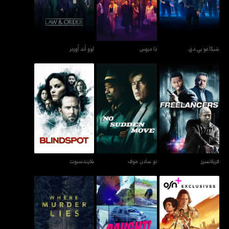
شيكاغو بي.دي.
ذا ديوس
لوو أند أوردر
فريلانسرز
نو سادن موف
بلايندسبوت
فريلانسرز
نو سادن موف
بلايندسبوت
داستر
كوت!
وير ميردر لايز