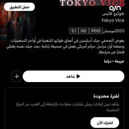
حمل التطبيق
طوكيو فايس
Tokyo Vice
2023
موسمان
PG15
HD
5.1
يغوص الصحفي جيك أديلستين في أعماق طوكيو الشعبية في أواخر التسعينيات.
وبصفته أول مراسل جرائم أمريكي يعمل في صحيفة يابانية، يجد جيك نفسه يغطي
قضايا غير مترابطة.
جريمة
•
دراما
شاهد
لفترة محدودة
شاهد دون إعلانات وعلى شاشات متعدّدة، بالإضافة إلى العديد من المزايا
الحصرية
اشترك الآن