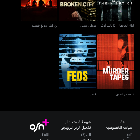
ليلة الجريمة - ذا نايت أوف
بروكن سيتي
أي كيلر أمونغ فريندز
ذا ميردر تيبس
فيدز
ذا ميردر تيبس
فيدز
مساعدة
شروط الاستخدام
سياسة الخصوصية
تفعيل الرمز الترويجي
تابع
الشركة
اللغة