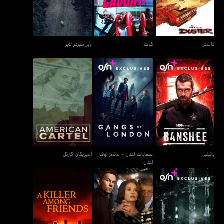
داستر
كوت!
وير ميردر لايز
عصابات لندن - غانغز اوف
بانشي
أميريكان كارتل
لندن
بانشي
عصابات لندن - غانغز اوف
أميريكان كارتل
لندن
ليلة الجريمة - ذا نايت أوف
بروكن سيتي
أي كيلر أمونغ فريندز