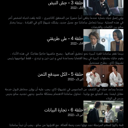
حلقة 3 • جسّ النبض
55د
•
2022
يؤتي إصرار جيك بثماره عندما يتلقى أمرأ حصريًا من المحقق كاتاجيري - لكنه يلفت انتباه اشخص آخر
في هذه العملية. بينما تتعامل سامانثا مع عميل جديد، يشكك شيهارا كاي في القيادة ، بينما يختار
ساتو بين الكلمات والقبضات
حلقة 4 • على طريقتي
54د
•
2022
بينما تقفز سامانثا قفزة كبيرة نحو تحقيق أهدافها ، يصبح ماضيها حاجزًا مفاجئًا. في هذه الأثناء ،
يقوم جايك بخطوات كبيرة في ربط القضايا بمساعدة ايمي و تين-تين و ترندي - فقط ليواجهها رئيس
تشيهارا-كاي ، بطرح مستحيل
حلقة 5 • الكل سيدفع الثمن
1س 3د
•
2022
عندما يساعد جيك في الكشف عن الجاسوس في تشيهارا-كاي، يجب عليه أن يوازن مخاطر قبول خدمة
مقابل ايشدا. بعد التشاور مع بولينا ، تحاول سامانثا الاهتمام بمشكلة ماتسو. ينتهي تجنيد ساتو بدرس
مدمر في الولاء
حلقة 6 • تجارة البيانات
1س 3د
•
2022
قمة ياكوزا للسلام المرتجلة تجد توزاوا تحت رحمة أفعاله. مع اقترابها من ساتو ، يجب أن تبدأ سامانثا