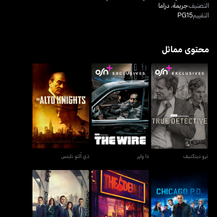
التصنيف
جريمة
،
دراما
التقييم
PG15
محتوى مماثل
ترو ديتكتيف
ذا واير
ذي ألتو نايتس
ترو ديتكتيف
ذا واير
ذي ألتو نايتس
شيكاغو بي.دي.
ذا ديوس
لوو أند أوردر