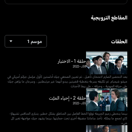
المقاطع الترويجية
الحلقات
موسم 1
حلقة 1 • الاختبار
58د
•
2022
بعد التحضير الصارم لامتحان تأهيل ، تم تعيين الصحفي جيك أدلستين كأول مراسل جرائم أمريكي في
ميشو شيمبام. تم تكليفه بسرعة بتغطية قضيتين يبدو أنهما غير مرتبطتين ، وسرعان ما يراهن جيك
على حياته المهنية - وحياته - على ربط الأحداث
حلقة 2 • إحياء الميّت
55د
•
2022
بينما يتخطى زعيم الجريمة توزاوا الخط الفاصل بين المناطق بشكل خطير، يتبارى المنافس تشيهارا-
كاي لجمع ما يملكه. تأخذ سامانثا مضيفة أخرى تحت حمايتها، بينما يشهد جيك مواجهة تغير كل
شيء