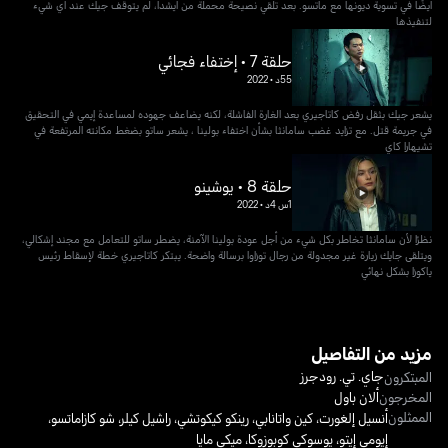
أيضًا في تسوية ديونها مع ماتسو. بعد تلقي نصيحة محملة من ايشدا، لم يتوقف جيك عند أي شيء
لتنفيذها
حلقة 7 • إختفاء فجائي
55د
•
2022
يشعر جيك بثقل رفض كاتاجيري بعد الغارة الفاشلة، لكنه يضاعف جهوده لمساعدة إيمي في التحقيق
في جريمة قتل. مع تزايد غضب سامانثا بشأن اختفاء بولينا ، يشعر ساتو بضغط مكانته المرتفعة في
تشيهارا كاي
حلقة 8 • يوشينو
1س 4د
•
2022
نظرًا لأن سامانثا تخاطر بكل شيء من أجل عودة بولينا الآمنة، يضطر ساتو للتعامل مع مجند إشكالي،
ويتلقى جايك زيارة غير مجدولة من رجال توزاوا برسالة واضحة. يبتكر كاتاجيري خطة لإسقاط رئيس
ياكوزا بشكل نهائي
مزيد من التفاصيل
جاي. تي. رودجرز
المبتكرون
المخرجون
ألان باول
الممثلون
أنسيل إلغورت
،
كين واتانابي
،
رينكو كيكوتشي
،
راشيل كيلر
،
شو كازاماتسو
،
إيومي إيتو
،
يوسوكي كوبوزوكا
،
ميكي مايا