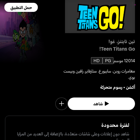
حمل التطبيق
تين تايتنز، غو!
Teen Titans Go!
2014
1 موسم
PG
HD
مغامرات روبن، سايبورغ، ستارفاير، رافين وبيست
بوي.
أكشن
•
رسوم متحركة
شاهد
لفترة محدودة
شاهد دون إعلانات وعلى شاشات متعدّدة، بالإضافة إلى العديد من المزايا
الحصرية