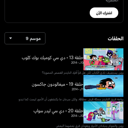
اشترك الآن
الحلقات
موسم 9
حلقة 13 • دي سي كوميك بوك كلوب
10د
•
2014
روبن يستضيف نادي الكتاب لكن هل قرأ أفراد التايتنز القصص المصورة؟
حلقة 19 • ميغالودون جاكسون
11د
•
2014
يواجه فريق التايتنز سمكة قرش عملاقة، ولكن سرعان ما يكتشفون أن الأمور ليست كما تبدو
حلقة 20 • دي سي ليدر سواپ
10د
•
2014
روبن والجوكر يتبادلان الأدوار ويقودان فرق بَعضهما البعض