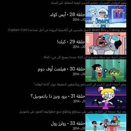
يقوم التوأمان العَجيبان بتعليم التايتنز كيفية الحفاظ على المياه.
حلقة 28 • آيس كولد
10د
•
2014
يتنكر Cyborg و Beast Boy كأشرار جليديين في أكاديمية البرودة من أجل مساعدة Captain Cold.
حلقة 29 • كيك!
10د
•
2014
تتحول أمنية عيد ميلاد سايبورغ إلى كارثة عندما يصبح كل شيء كعكة
حلقة 30 • هيلمت أوف دوم
10د
•
2014
يعلق أعضاء فريق التايتنز في المستنقع ويكتشفون الحقيقة حول "قاعة الهلاك".
حلقة 31 • برو، ويرز ذا باتموبيل؟
11د
•
2014
بعد ليلة ممتعة في الخارج، يجب على بيردارانغ وباتارانغ تتبع خطواتهما للعثور على باتموبيل
حلقة 33 • رولرز رول
10د
•
2014