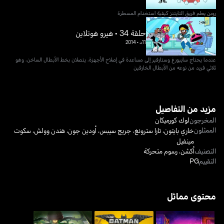
روبن يعلم فريق التايتنز كيفية استخدام المسطرة
حلقة 34 • هيرو هوتلاين
11د
•
2014
عندما يحتاج سايبورغ وستارفير إلى مساعدة في إصلاح الأجهزة، يتصلان بخط الأبطال الساخن، وهو
ثلاثي فريد من نوعه من الأبطال الخارقين
مزيد من التفاصيل
المخرجون
لوك كورميكان
الممثلون
خاري بايتون
،
تارا سترونغ
،
جريج سيبس
،
أودين جون
،
هندن وولش
،
سكوت
مينفيل
التصنيف
أكشن
،
رسوم متحركة
التقييم
PG
محتوى مماثل