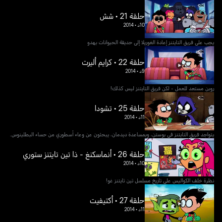
حلقة 21 • شش
10د
•
2014
يجب على فريق التايتنز إعادة الغوريلا إلى حديقة الحيوانات بهدو
حلقة 22 • كرايم أليرت
9د
•
2014
روبن مستعد للعمل - لكن فريق التايتنز ليس كذلك!
حلقة 25 • تشودا
11د
•
2014
يتواجد فريق التايتنز في بوستن، وبمساعدة ديدمان، يبحثون عن وعاء أسطوري من حساء البطلينوس.
حلقة 26 • أنماسكنغ - ذا تين تايتنز ستوري
10د
•
2014
نظرة خلف الكواليس على تاريخ مسلسل تين تايتنز غو!
حلقة 27 • أكتيفيت
11د
•
2014