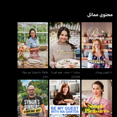
محتوى مماثل
سيلينا + شيف: هوم فور ذا
طاولة ماجنوليا مع جوانا
ذا بايونير وومان
هوليدايز
جاينز
ذا بايونير وومان
سيلينا + شيف: هوم فور ذا
طاولة ماجنوليا مع جوانا
هوليدايز
جاينز
بي ماي جست ويذ إينا
رايتشلز خووز سيمبل بليجر
سايمونز دينرز كوكينغ آوت
جارتن