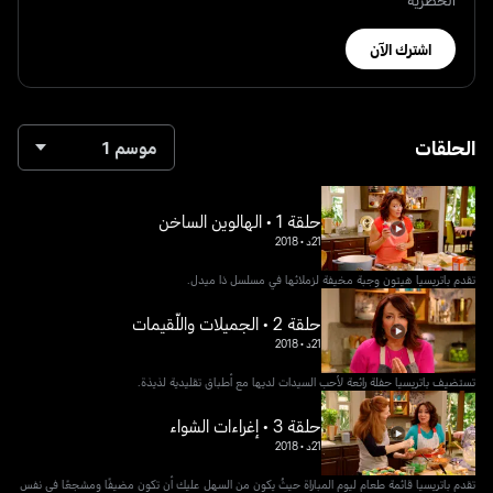
اشترك الآن
الحلقات
موسم 1
حلقة 1 • الهالوين الساخن
21د
•
2018
تقدم باتريسيا هيتون وجبة مخيفة لزملائها في مسلسل ذا ميدل.
حلقة 2 • الجميلات واللّقيمات
21د
•
2018
تستضيف باتريسيا حفلة رائعة لأحب السيدات لديها مع أطباق تقليدية لذيذة.
حلقة 3 • إغراءات الشواء
21د
•
2018
تقدم باتريسيا قائمة طعام ليوم المباراة حيثُ يكون من السهل عليك أن تكون مضيفًا ومشجعًا في نفس