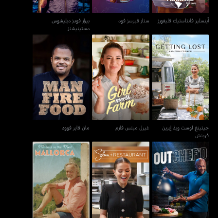
آينسليز فانتاستيك فليفورز
ستار فيرسز فود
بيزار فودز ديليشوس
دستينيشنز
جيتينغ لوست ويذ إيرين
غيرل ميتس فارم
مان فاير فوود
فرينش
جيتينغ لوست ويذ إيرين
غيرل ميتس فارم
مان فاير فوود
فرينش
أوتشيفد
سيلينا + ريستورانت
ماركوس إن ذا ميد: مايوركا