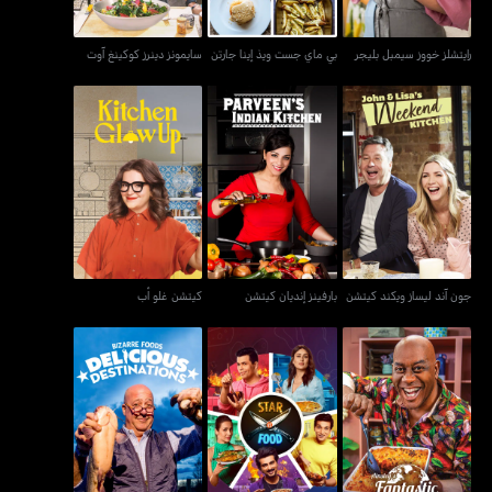
رايتشلز خووز سيمبل بليجر
بي ماي جست ويذ إينا جارتن
سايمونز دينرز كوكينغ آوت
جون آند ليساز ويكند كيتشن
بارفينز إنديان كيتشن
كيتشن غلو أب
جون آند ليساز ويكند كيتشن
بارفينز إنديان كيتشن
كيتشن غلو أب
بيزار فودز ديليشوس
آينسليز فانتاستيك فليفورز
ستار فيرسز فود
دستينيشنز