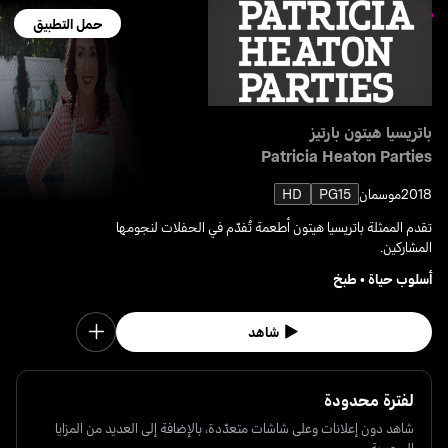
حمل التطبيق
باتريسيا هيتون بارتيز
Patricia Heaton Parties
2018
موسمان
PG15
HD
تقدم الممثلة باتريسيا هيتون أطعمة تُفدّم في الحفلات لنجومها
المشاركين.
أسلوب حياة
•
طبخ
شاهد
لفترة محدودة
شاهد دون إعلانات وعلى شاشات متعدّدة، بالإضافة إلى العديد من المزايا
الحصرية