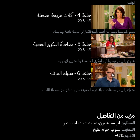
الوقت.
حلقة 4 • أكلات مريحة مفضلة
21د
•
2018
تدعو باتريسيا بعضاً من أفضل أصدقائها إلى عزيمة دافئة ومريحة.
حلقة 5 • مفاجأة الذكرى الفضية
21د
•
2018
تفاجئ باتريسيا زوجها في الذكرى الخامسة والعشرين لزواجهما.
حلقة 6 • سيرك العائلة
21د
•
2018
تشارك باتريسيا وصفات سهلة لأيام الحديقة حتى تتمكن من مواصلة اللعب.
مزيد من التفاصيل
الممثلون
باتريسيا هيتون
،
ديفيد هانت
،
ايدن شار
التصنيف
أسلوب حياة
،
طبخ
التقييم
PG15