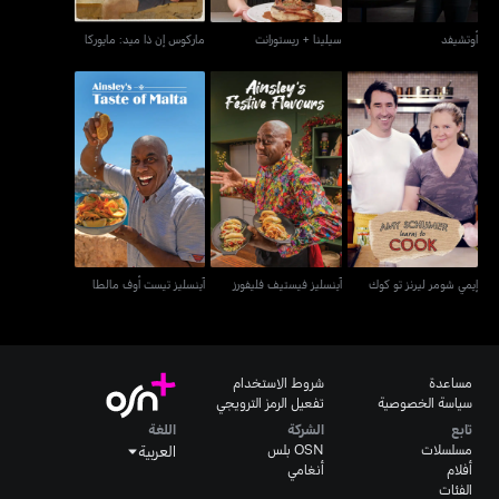
أوتشيفد
سيلينا + ريستورانت
ماركوس إن ذا ميد: مايوركا
إيمي شومر ليرنز تو كوك
آينسليز فيستيف فليفورز
آينسليز تيست أوف مالطا
إيمي شومر ليرنز تو كوك
آينسليز فيستيف فليفورز
آينسليز تيست أوف مالطا
مساعدة
شروط الاستخدام
سياسة الخصوصية
تفعيل الرمز الترويجي
تابع
الشركة
اللغة
مسلسلات
OSN بلس
العربية
أفلام
أنغامي
الفئات