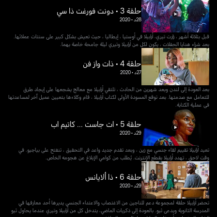
حلقة 3 • دونت فورغت ذا سي
28د
•
2020
قبل بثلاثة أشهر ، زارت تيري، أرابيلا في أوستيا ، إيطاليا ، حيث تعيش بشكل كبير على سنتات عملائها.
بعد شراء هدايا الحفلات ، يكون لكل من أرابيلا وتيري ليلة جامحة خاصة بهما.
حلقة 4 • ذات واز فن
27د
•
2020
بعد العودة إلى لندن وبعد شهرين من الحادث ، تلتقي أرابيلا مع معالج يشجعها على إيجاد طرق
للتعامل مع صدمتها. بعد توقع المسودة الأولى لكتاب أرابيلا ، قام وكلاءها بتعيين عميل آخر لمساعدتها
في عملية الكتابة.
حلقة 5 • ات جاست ... كاتيم اب
29د
•
2020
تعيد أرابيلا تقييم لقاء جنسي مع زين ، وبعد تقدم جديد واعد في التحقيق ، تنفتح على بياجيو. في
وقت لاحق ، تهدد أرابيلا بقطع الإنترنت. يُطلب من كوامي الإبلاغ عن هجومه الخاص.
حلقة 6 • ذا ألايانس
29د
•
2020
تحضر أرابيلا حلقة لمجموعة دعم للناجين من الاغتصاب والاعتداء الجنسي يديرها أحد معارفها في
المدرسة الثانوية ويدعى ثيو. بالعودة إلى ذكريات الماضي، يتدخل كل من أرابيلا وتيري عندما يحاول ثيو