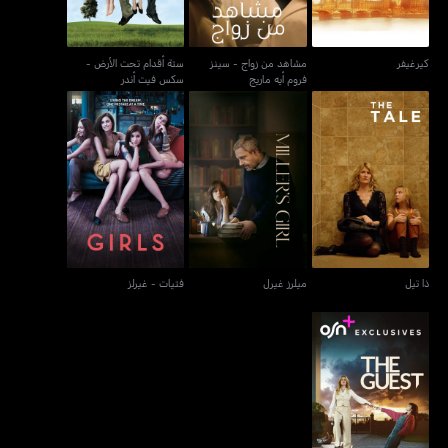
كيرغيفر
مشاهد من زواج - سينز
ستة أقدام تحت الأرض -
فروم أيه ماريج
سكس فيت أندر
ذا تيل
ميلرز غيرل
فتيات - غيرلز
ذا تيل
ميلرز غيرل
فتيات - غيرلز
ذا غيست