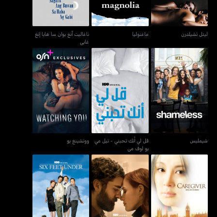
ليتل تشيلدرن
ماغنوليا
ناغاليت آنغ بوان سا هابا إنغ
غابي
قل لي أنك تحبني - تيل مي
شيمليس
ووتشينغ يو
يو لوف مي
شيمليس
قل لي أنك تحبني - تيل مي
ووتشينغ يو
يو لوف مي
مشاهد من زواج - سينز
ستة أقدام تحت الأرض -
كيرغيفر
فروم أيه ماريج
سكس فيت أندر