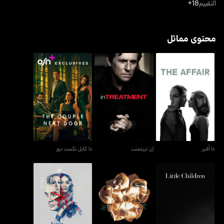
التقييم
18+
محتوى مماثل
ذا أفير
إن تريتمنت
ذا كابل نكست دور
ذا أفير
إن تريتمنت
ذا كابل نكست دور
ناغاليت آنغ بوان سا هابا إنغ
ليتل تشيلدرن
ماغنوليا
غابي