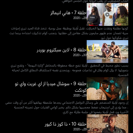
الشاب المضطرب أن يقلب الرواية حول الجنس التوافقي.
حلقة 7 • هابي انيمالز
29د
•
2020
كونها مفلسة ونفذت منها الخيارات، تقبل أرابيلا بوظيفة عمل يومية. تتخذ فتاة العيد تيري إجراءات
سرية لضمان عدم ظهور سايمون بشكل مفاجئ إلى حفلتها. يتجنب كوام تذكيرات اعتداءه بينما تبث
تيري شكوكها حول ثيو.
حلقة 8 • لاين سبكتروم بوردر
30د
•
2020
بسبب تطور محبط في التحقيق ، أرابيلا تضع خطة محفوفة بالمخاطر "لإثارة البهجة" - وتقنع تيري
بتمويلها. لا يزال كوام يفكر في تداعيات هجومه ، ويتحدى نفسه لاستكشاف النطاق الكامل لحياته
الجنسية.
حلقة 9 • سوشال ميديا از اي غريت واي تو
كونكت
29د
•
2020
إن وجود أرابيلا المتضخم على وسائل التواصل الاجتماعي يجدها ملتصقة بهاتفها أكثر من أي وقت مضى
، مما يؤدي إلى استيعاب ضغط معجبيها بشكل دائم. يخبر كوامي الفتيات حول تجربته الجنسية
الأخيرة ورد فعل أرابيلا يضعها في جلسة طارئة مع كاري.
حلقة 10 • ذا كوز ذا كيور
29د
•
2020