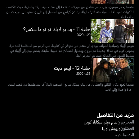
عندما يخبر سيمون، أرابيلا بأمر مفاجئ عن غير قصد، تتجه إلى عشاء عيد ميلاد والدتها، حيث تتكشف
الذكريات المؤلمة المنسية منذ فترة طويلة. يتمكن كوامي من الوصول إلى تايرون: وهو غريب يبحث عن
صلة خاصة.
حلقة 11 • ود يو لايك تو نو ذا سكس؟
29د
•
2020
هوس أرابيلا بزميلتها المؤلف يؤدي إلى تقدم غير متوقع في كتابها، على الرغم من الانتكاسة المدمرة.
يخوض كوام في علاقة جديدة مع تيرون ويحاول التصالح مع حبيبة سابقة. ينضم تيري إلى أرابيلا في
تسليط الضوء على الحانة حيث تم التعرض لها.
حلقة 12 • ايغو ديث
35د
•
2020
عندما تعود ذكرى الثاني والعشرين من يناير بشكل سريع ، تسحب ارابيلا آخر شياطينها من تحت السرير
- مرة واحدة وإلى الأبد.
مزيد من التفاصيل
المخرجون
سام ميلر
،
ميكايلا كويل
الممثلون
ويروش أوبيا
التصنيف
دراما