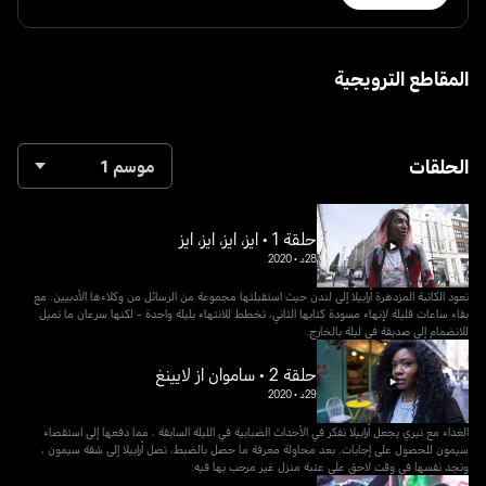
المقاطع الترويجية
الحلقات
موسم 1
حلقة 1 • ايز، ايز، ايز، ايز
28د
•
2020
تعود الكاتبة المزدهرة أرابيلا إلى لندن حيث استقبلتها مجموعة من الرسائل من وكلاءها الأدبيين. مع
بقاء ساعات قليلة لإنهاء مسودة كتابها الثاني، تخطط للانتهاء بليلة واحدة - لكنها سرعان ما تميل
للانضمام إلى صديقة في ليلة بالخارج.
حلقة 2 • ساموان از لايينغ
29د
•
2020
الغداء مع تيري يجعل أرابيلا تفكر في الأحداث الضبابية في الليلة السابقة ، مما دفعها إلى استقصاء
سيمون للحصول على إجابات. بعد محاولة معرفة ما حصل بالضبط، تصل أرابيلا إلى شقة سيمون ،
وتجد نفسها في وقت لاحق على عتبة منزل غير مرحب بها فيه.