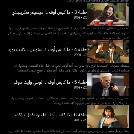
جوناثان يكتشف حقائق مفاجئة عندما يلاحق الرجل
حلقة 3 • ذا كيس أوف ذا ميسينغ سكرينبلاي
25د
•
2009
يُطلب من جوناثان إعادة كتابة النص السينمائي إلا أنه يخرج مع فتاة سهرات وينسى النص في منزلها
الذي يتضح لاحقاً بأنه مكتب طبيب نفسي. يرفض الطبيب إعادة النص إلى جوناثان إلا بعد أن يتظاهر
الأخير بأنه أحد مرضاه
حلقة 4 • ذا كايس أوف ذا ستولين سكايت بورد
21د
•
2009
يُستعان بجوناثان لاستعادة لوح تزلج سرق من أحد أولاد الحي من قبل جاره المتنمر. ويحاول راي
مساعدة فتاتين مثليتين ترغبان في تكوين عائلة، وفي مكان آخر يحاول جورج التودد لصحافية
حلقة 5 • ذا كايس أوف ذا لونلي وايت دوف
28د
•
2009
سجين روسي حصل للتو على إطلاق سراح مشروط يستعين بجوناثان للبحث عن امرأة مهووس بها،
مغنية لا يعرف عنها شيء سوى اسم شهرتها "الحمامة البيضاء"
حلقة 6 • ذا كايس أوف ذا بيوتيفول بلاكميلر
28د
•
2009
يستأجر رجل متزوج من نيوجيرسي جوناثان ليساعده على استعادة شريط جنسي تستخدمه فتاة ليل