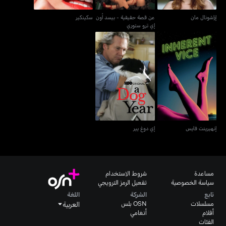
إراشونال مان
عن قصة حقيقية - بيسد أون
سكينكير
إي ترو ستوري
إنهيرينت فايس
إي دوغ يير
إنهيرينت فايس
إي دوغ يير
مساعدة
شروط الاستخدام
سياسة الخصوصية
تفعيل الرمز الترويجي
تابع
الشركة
اللغة
مسلسلات
OSN بلس
العربية
أفلام
أنغامي
الفئات