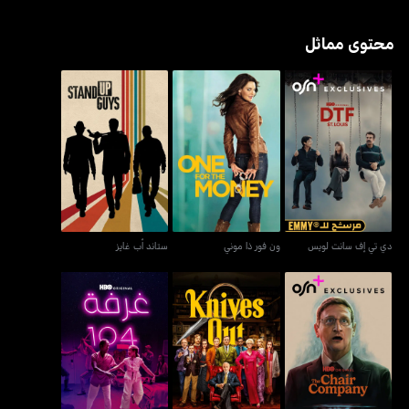
محتوى مماثل
دي تي إف سانت لويس
ون فور ذا موني
ستاند أب غايز
دي تي إف سانت لويس
ون فور ذا موني
ستاند أب غايز
ذا تشير كومباني
نايفز آوت
غرفة 104 - روم 104