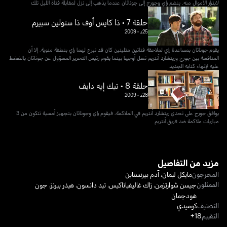
لابتزاز الأموال منه. ينضم راي وجورج إلى جوناثان عندما يذهب إلى نزل لمقابلة فتاة الليل تلك
حلقة 7 • ذا كايس أوف ذا ستولين سبيرم
25د
•
2009
يقوم جوناثان بمساعدة راي لملاحقة فتاتين مثليتين كان قد تبرع لهما راي بنطفة منوية. إلا أن
المنافسة بين جورج وريتشارد أنتريم تصل أوجها بينما يقوم رئيس التحرير المسؤول عن جوناثان بالضغط
عليه لإنهاء كتابه الجديد
حلقة 8 • تيك إيه دايف
28د
•
2009
يوافق جورج على تحدي ريتشارد أنتريم في الملاكمة، فيقوم راي وجوناثان بتجهيز أمسية تتكون من 3
مباريات ملاكمة ضد فريق أنتريم
مزيد من التفاصيل
المخرجون
مايكل ليمان
،
آدم بيرنستاين
الممثلون
جيسن شوارتزمن
،
زاك غاليفياناكيس
،
تيد دانسون
،
هيذر بيرنز
،
جون
هودجمان
التصنيف
كوميدي
التقييم
18+