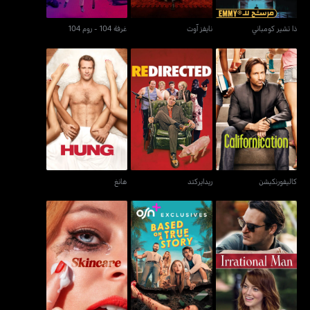
ذا تشير كومباني
نايفز آوت
غرفة 104 - روم 104
كاليفورنكيشن
ريدايركتد
هانغ
كاليفورنكيشن
ريدايركتد
هانغ
عن قصة حقيقية - بيسد
إراشونال مان
سكينكير
أون إي ترو ستوري