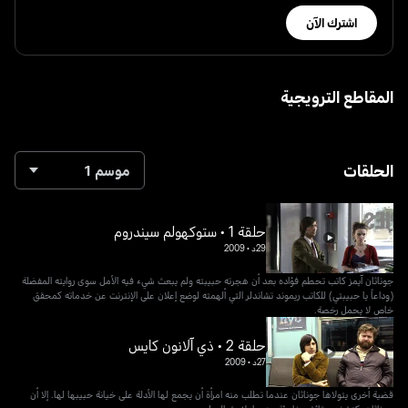
اشترك الآن
المقاطع الترويجية
الحلقات
موسم 1
حلقة 1 • ستوكهولم سيندروم
29د
•
2009
جوناثان آيمز كاتب تحطم فؤاده بعد أن هجرته حبيبته ولم يبعث شيء فيه الأمل سوى روايته المفضلة
(وداعاً يا حبيبتي) للكاتب ريموند تشاندلر التي ألهمته لوضع إعلان على الإنترنت عن خدماته كمحقق
خاص لا يحمل رخصة.
حلقة 2 • ذي آلانون كايس
27د
•
2009
قضية أخرى يتولاها جوناثان عندما تطلب منه امرأة أن يجمع لها الأدلة على خيانة حبيبها لها. إلا أن