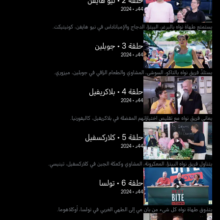
حلقة 2 • نيو هايفن
44د
•
2024
يستمتع طهاة نواه بالبرغر، البيتزا، الدجاج والإمباناداس في نيو هايفن، كونيتيكت.
حلقة 3 • جوبلين
44د
•
2024
يستلذّ فريق نواه بالتاكو، السوشي، المشاوي والطعام الراقي في جوبلين، ميزوري.
حلقة 4 • بلاكريفيل
44د
•
2024
يعاني فريق نواه مع تقليص اختياراتهم المفضلة في بلاكريفيل، كاليفورنيا.
حلقة 5 • كلاركسفيل
44د
•
2024
يتناول فريق نواه البيتزا، المعكرونة، المشاوي وكعكة الجبن في كلاركسفيل، تينيسي.
حلقة 6 • تولسا
44د
•
2024
يتذوق طهاة نواه كل شيء من بان مي إلى الطهي الغربي في تولسا، أوكلاهوما.