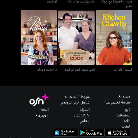
طاولة ماجنوليا مع جوانا
ماسترشيف يو إس ايه
أوتشيفد
جاينز
كيتشن غلو أب
إيمي شومر ليرنز تو كوك
ذا بايونير وومان
كيتشن غلو أب
إيمي شومر ليرنز تو كوك
ذا بايونير وومان
مساعدة
شروط الاستخدام
سياسة الخصوصية
تفعيل الرمز الترويجي
تابع
الشركة
اللغة
مسلسلات
OSN بلس
العربية
أفلام
أنغامي
الفئات