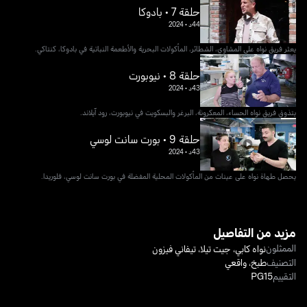
حلقة 7 • بادوكا
44د
•
2024
يعثر فريق نواه على المشاوي، الشطائر، المأكولات البحرية والأطعمة النباتية في بادوكا، كنتاكي.
حلقة 8 • نيوبورت
43د
•
2024
يتذوق فريق نواه الحساء، المعكرونة، البرغر والبسكويت في نيوبورت، رود آيلاند.
حلقة 9 • بورت سانت لوسي
43د
•
2024
يحصل طهاة نواه على عينات من المأكولات المحلية المفضلة في بورت سانت لوسي، فلوريدا.
مزيد من التفاصيل
الممثلون
نواه كابي
،
جيت تيلا
،
تيفاني فيزون
التصنيف
طبخ
،
واقعي
التقييم
PG15