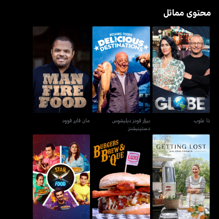
محتوى مماثل
بيزار فودز ديليشوس
ذا غلوب
مان فاير فوود
دستينيشنز
ذا غلوب
بيزار فودز ديليشوس
مان فاير فوود
دستينيشنز
جيتينغ لوست ويذ إيرين
برغرز, برو, آند كيو
ستار فيرسز فود
فرينش