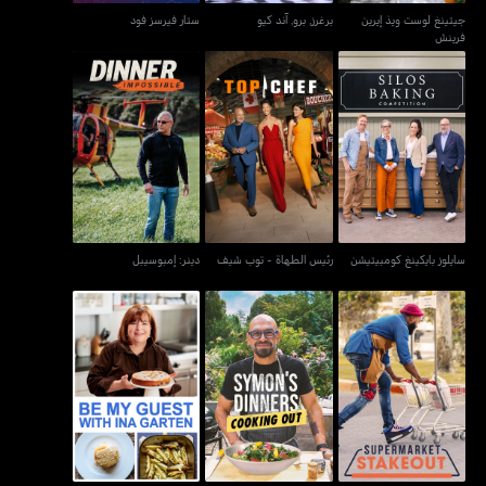
جيتينغ لوست ويذ إيرين
برغرز, برو, آند كيو
ستار فيرسز فود
فرينش
سايلوز بايكينغ كومبيتيشن
رئيس الطهاة - توب شيف
دينر: إمبوسيبل
سايلوز بايكينغ كومبيتيشن
رئيس الطهاة - توب شيف
دينر: إمبوسيبل
بي ماي جست ويذ إينا
سوبرماركت ستيك آوت
سايمونز دينرز كوكينغ آوت
جارتن