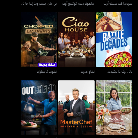
سوبرماركت ستيك آوت
سايمونز دينرز كوكينغ آوت
بي ماي جست ويذ إينا جارتن
باتل أوف ذا ديكيدس
تشاو هاوس
تشوبد كاستاوايز
باتل أوف ذا ديكيدس
تشاو هاوس
تشوبد كاستاوايز
طاولة ماجنوليا مع جوانا
ماسترشيف يو إس ايه
أوتشيفد
جاينز