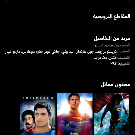
المقاطع الترويجية
مزيد من التفاصيل
المخرجون
ريتشارد ليستر
الممثلون
كريستوفر ريف
،
جين هاكمان
،
نيد بيتي
،
جاكي كوبر
،
سارة دوغلاس
،
مارغو كيدر
التصنيف
أكشن
،
مغامرات
التقييم
PG15
محتوى مماثل
سوبرمان ريتيرنز
سوبرمان
سوبرمان III