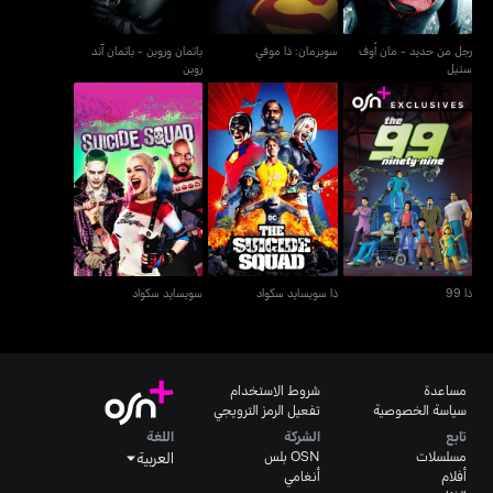
رجل من حديد - مان أوف
سوبرمان: ذا موفي
باتمان وروبن - باتمان آند
ستيل
روبن
ذا 99
ذا سويسايد سكواد
سويسايد سكواد
ذا 99
ذا سويسايد سكواد
سويسايد سكواد
مساعدة
شروط الاستخدام
سياسة الخصوصية
تفعيل الرمز الترويجي
تابع
الشركة
اللغة
مسلسلات
OSN بلس
العربية
أفلام
أنغامي