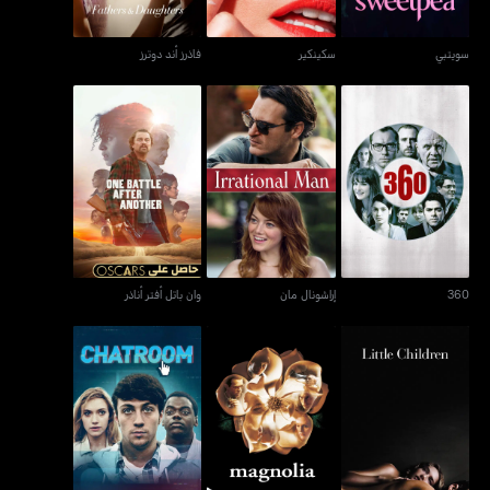
سويتبي
سكينكير
فاذرز أند دوترز
360
إراشونال مان
وان باتل أفتر أناذر
360
إراشونال مان
وان باتل أفتر أناذر
ليتل تشيلدرن
ماغنوليا
تشاتروم