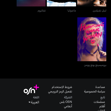
ليتل تشيلدرن
ماغنوليا
تشاتروم
بروميسينغ يونغ وومن
بروميسينغ يونغ وومن
مساعدة
شروط الاستخدام
سياسة الخصوصية
تفعيل الرمز الترويجي
تابع
الشركة
اللغة
مسلسلات
OSN بلس
العربية
أفلام
أنغامي
الفئات