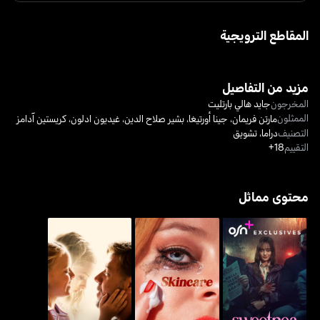
المقاطع الترويجية
مزيد من التفاصيل
المخرجون
جايد هالي بارتليت
الممثلون
مارتن فريمان
،
جينا أورتيغا
،
بشير صلاح الدين
،
غيديون ادلون
،
كريستين آدامز
التصنيف
دراما
،
تشويق
التقييم
18+
محتوى مماثل
سويتبي
سكينكير
فاذرز أند دوترز