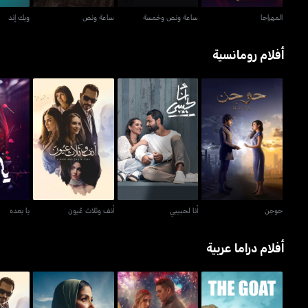
المهراجا
ساعة ونص وخمسة
ساعة ونص
ويك إند
أفلام رومانسية
حوجن
أنا لحبيبي
أنف وثلاث عُيون
حوجن
أنا لحبيبي
أنف وثلاث عُيون
يا بعده
أفلام دراما عربية