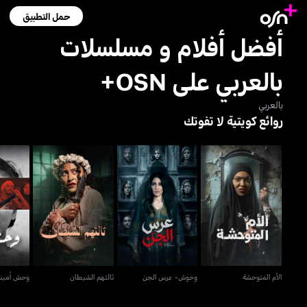
حمل التطبيق
أفضل أفلام و مسلسلات
بالعربي على OSN+
بالعربي
روائع كويتية لا تفوتك
الأم المتوحشة
وحوش- عرس الجن
ثالثهم الشيطان
وح
الأم المتوحشة
وحوش- عرس الجن
ثالثهم الشيطان
وحش أمينة