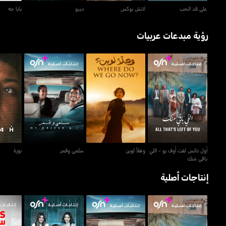
على قد الحب
لانش بوكس
ديبو
بابا جه
رؤية مبدعات عربيات
أول ذاتس لفت أوف يو - اللي
وهلأ لوين
سلمى وقمر
باقي منك
أول ذاتس لفت أوف يو - اللي
وهلأ لوين
سلمى وقمر
نورة
باقي منك
إنتاجات أصلية