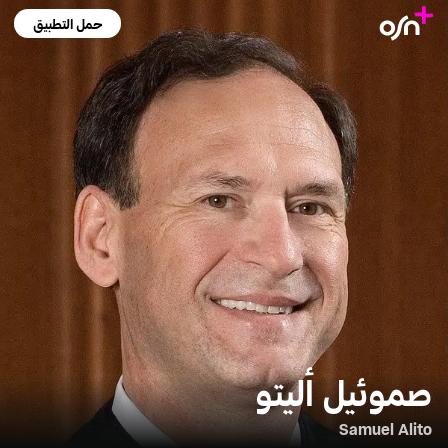
حمل التطبيق
صموئيل أليتو
Samuel Alito