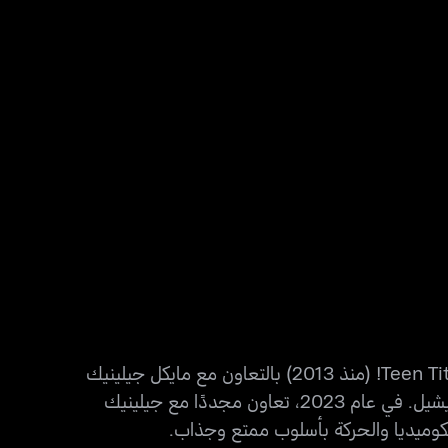
آرون هورفاث هو مخرج وكاتب ومنتج أمريكي في مجال الرسوم المتحركة. اشتهر بمشاركته في تطوير مسلسل Teen Titans Go! (منذ 2013) بالتعاون مع مايكل جيلينيك
لصالح شبكة Cartoon Network، كما أخرج فيلم Teen Titans Go! To the Movies (2018) إلى جانب بيتر ريدا ميشيل. في عام 2023، تعاون مجددًا مع جيلينيك