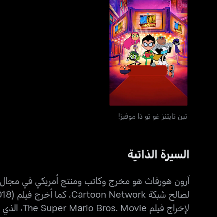
تين تايتنز غو تو ذا موفيز!
تين تايتنز غو تو ذا موفيز!
السيرة الذاتية
لإخراج فيلم The Super Mario Bros. Movie، الذي حقق نجاحًا عالميًا. يتميز هورفاث بأسلوبه الإبداعي في تقديم الكوميديا والحركة بأسلوب ممتع وجذاب.