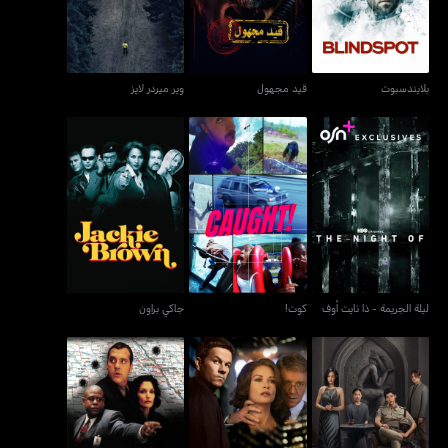
بلايندسبوت
قيد مجهول
وير ميردر لايز
ليلة الجريمة - ذا نايت أوف
كوت!
جاكي براون
ليلة الجريمة - ذا نايت أوف
كوت!
جاكي براون
ذا إنفيزبل غيست
بروكن سيتي
ويتنيس بروتيكشن