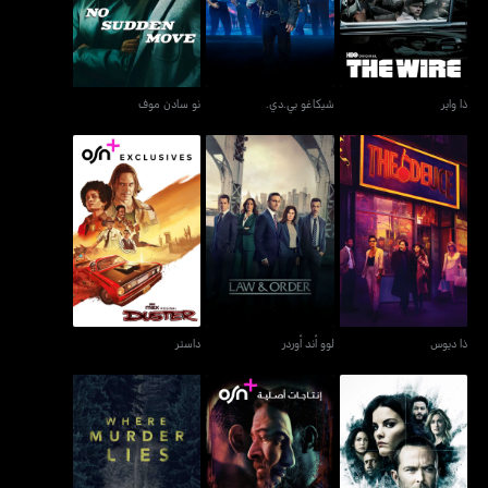
ذا واير
شيكاغو بي.دي.
نو سادن موف
ذا ديوس
لوو أند أوردر
داستر
ذا ديوس
لوو أند أوردر
داستر
بلايندسبوت
قيد مجهول
وير ميردر لايز