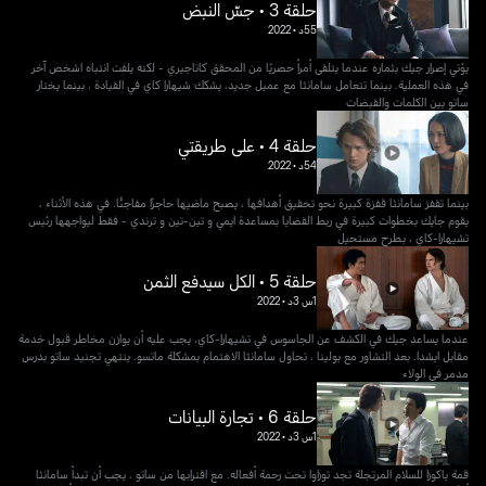
حلقة 3 • جسّ النبض
55د
•
2022
يؤتي إصرار جيك بثماره عندما يتلقى أمرأ حصريًا من المحقق كاتاجيري - لكنه يلفت انتباه اشخص آخر
في هذه العملية. بينما تتعامل سامانثا مع عميل جديد، يشكك شيهارا كاي في القيادة ، بينما يختار
ساتو بين الكلمات والقبضات
حلقة 4 • على طريقتي
54د
•
2022
بينما تقفز سامانثا قفزة كبيرة نحو تحقيق أهدافها ، يصبح ماضيها حاجزًا مفاجئًا. في هذه الأثناء ،
يقوم جايك بخطوات كبيرة في ربط القضايا بمساعدة ايمي و تين-تين و ترندي - فقط ليواجهها رئيس
تشيهارا-كاي ، بطرح مستحيل
حلقة 5 • الكل سيدفع الثمن
1س 3د
•
2022
عندما يساعد جيك في الكشف عن الجاسوس في تشيهارا-كاي، يجب عليه أن يوازن مخاطر قبول خدمة
مقابل ايشدا. بعد التشاور مع بولينا ، تحاول سامانثا الاهتمام بمشكلة ماتسو. ينتهي تجنيد ساتو بدرس
مدمر في الولاء
حلقة 6 • تجارة البيانات
1س 3د
•
2022
قمة ياكوزا للسلام المرتجلة تجد توزاوا تحت رحمة أفعاله. مع اقترابها من ساتو ، يجب أن تبدأ سامانثا