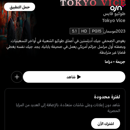
حمل التطبيق
طوكيو فايس
Tokyo Vice
2023
موسمان
PG15
HD
5.1
يغوص الصحفي جيك أديلستين في أعماق طوكيو الشعبية في أواخر التسعينيات.
وبصفته أول مراسل جرائم أمريكي يعمل في صحيفة يابانية، يجد جيك نفسه يغطي
قضايا غير مترابطة.
جريمة
•
دراما
شاهد
لفترة محدودة
شاهد دون إعلانات وعلى شاشات متعدّدة، بالإضافة إلى العديد من المزايا
الحصرية
اشترك الآن