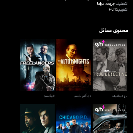
التصنيف
جريمة
،
دراما
التقييم
PG15
محتوى مماثل
ترو ديتكتيف
ذي ألتو نايتس
فريلانسرز
ترو ديتكتيف
ذي ألتو نايتس
فريلانسرز
ذا واير
شيكاغو بي.دي.
نو سادن موف