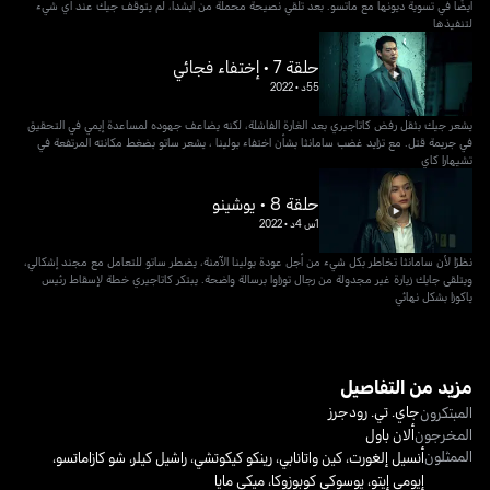
أيضًا في تسوية ديونها مع ماتسو. بعد تلقي نصيحة محملة من ايشدا، لم يتوقف جيك عند أي شيء
لتنفيذها
حلقة 7 • إختفاء فجائي
55د
•
2022
يشعر جيك بثقل رفض كاتاجيري بعد الغارة الفاشلة، لكنه يضاعف جهوده لمساعدة إيمي في التحقيق
في جريمة قتل. مع تزايد غضب سامانثا بشأن اختفاء بولينا ، يشعر ساتو بضغط مكانته المرتفعة في
تشيهارا كاي
حلقة 8 • يوشينو
1س 4د
•
2022
نظرًا لأن سامانثا تخاطر بكل شيء من أجل عودة بولينا الآمنة، يضطر ساتو للتعامل مع مجند إشكالي،
ويتلقى جايك زيارة غير مجدولة من رجال توزاوا برسالة واضحة. يبتكر كاتاجيري خطة لإسقاط رئيس
ياكوزا بشكل نهائي
مزيد من التفاصيل
جاي. تي. رودجرز
المبتكرون
المخرجون
ألان باول
الممثلون
أنسيل إلغورت
،
كين واتانابي
،
رينكو كيكوتشي
،
راشيل كيلر
،
شو كازاماتسو
،
إيومي إيتو
،
يوسوكي كوبوزوكا
،
ميكي مايا