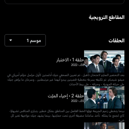
المقاطع الترويجية
الحلقات
موسم 1
حلقة 1 • الاختبار
58د
•
2022
بعد التحضير الصارم لامتحان تأهيل ، تم تعيين الصحفي جيك أدلستين كأول مراسل جرائم أمريكي في
ميشو شيمبام. تم تكليفه بسرعة بتغطية قضيتين يبدو أنهما غير مرتبطتين ، وسرعان ما يراهن جيك
على حياته المهنية - وحياته - على ربط الأحداث
حلقة 2 • إحياء الميّت
55د
•
2022
بينما يتخطى زعيم الجريمة توزاوا الخط الفاصل بين المناطق بشكل خطير، يتبارى المنافس تشيهارا-
كاي لجمع ما يملكه. تأخذ سامانثا مضيفة أخرى تحت حمايتها، بينما يشهد جيك مواجهة تغير كل
شيء