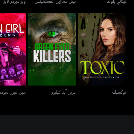
ليثالي بلوند
بيبل مغازين إنفستغيتس
وير ميردر لايز
توكسيك
غرين آيد كيليرز
مين غيرل 
توكسيك
غرين آيد كيليرز
مين غيرل ميردر