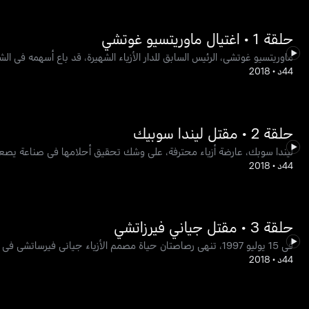
حلقة 1 • اغتيال ماوريتسيو غوتشي
ماوريتسيو غوتشي، الرئيس السابق للدار الأزياء الشهيرة، قد باع أسهمه في الشر
44د
•
2018
حلقة 2 • مقتل ليندا سوبيك
ليندا سوبك، عارضة أزياء محترفة، على وشك تحقيق أحلامها في صناعة يصعب ف
44د
•
2018
حلقة 3 • مقتل جياني فيرزاتشي
في 15 يوليو 1997، تنهي رصاصتان حياة مصمم الأزياء جياني فيرساتشي في أوج مسيرته المهنية.
44د
•
2018