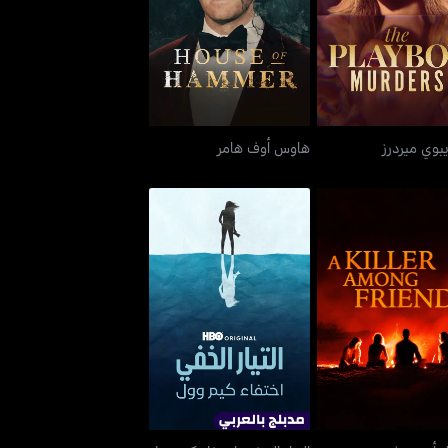
ذا بلايبوي ميردرز
هاوس أوف هامر
يبوي ميردرز
هاوس أوف هامر
التيار الخفي: اختفاء كيم
 كيلر أمونغ فريندز
وول