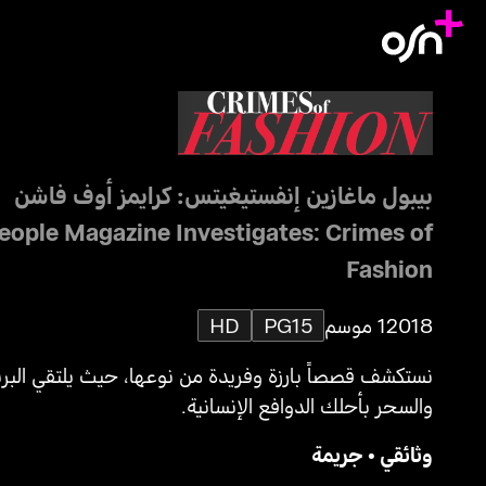
بيبول ماغازين إنفستيغيتس: كرايمز أوف فاشن
eople Magazine Investigates: Crimes of
Fashion
2018
1 موسم
PG15
HD
نستكشف قصصاً بارزة وفريدة من نوعها، حيث يلتقي البر
والسحر بأحلك الدوافع الإنسانية.
وثائقي
•
جريمة