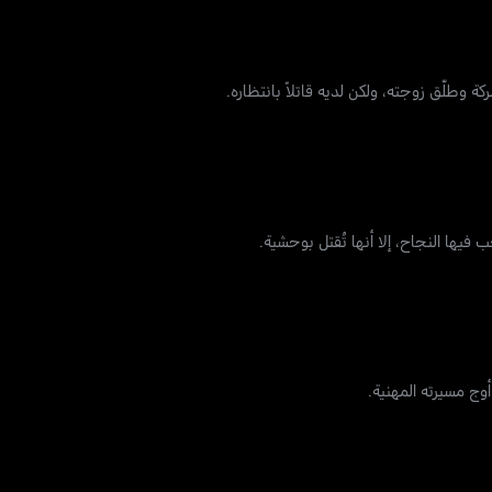
كة وطلّق زوجته، ولكن لديه قاتلاً بانتظاره.
يها النجاح، إلا أنها تُقتل بوحشية.