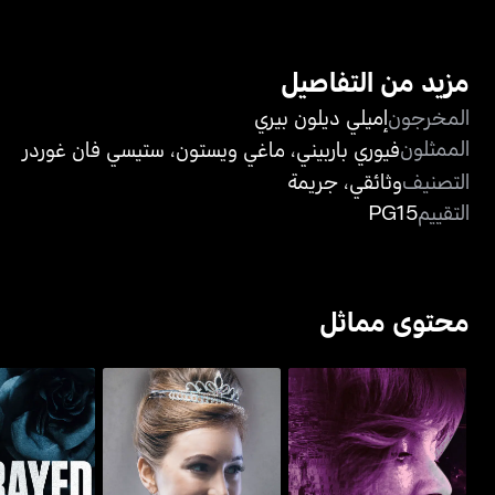
مزيد من التفاصيل
المخرجون
إميلي ديلون بيري
الممثلون
فيوري باربيني
،
ماغي ويستون
،
ستيسي فان غوردر
التصنيف
وثائقي
،
جريمة
التقييم
PG15
محتوى مماثل
ليدي غوتشي: ذا ستوري