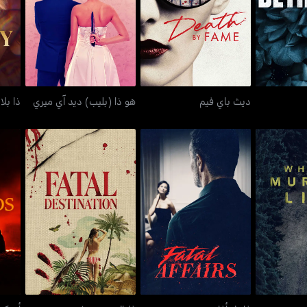
د
ديث باي فيم
هو ذا (بليب) ديد آي ميري
ديث باي فيم
هو ذا (بليب) ديد آي ميري
ذا بلا
ر لايز
فايتل أفايرز
فاتال ديستنيشن
أي