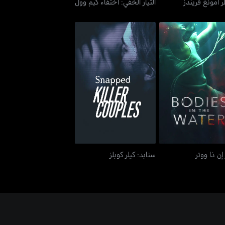
ر أمونغ فريندز
التيار الخفي: اختفاء كيم وول
بوديز إن ذا ووتر
سنابد: كيلر كوبلز
إن ذا ووتر
سنابد: كيلر كوبلز