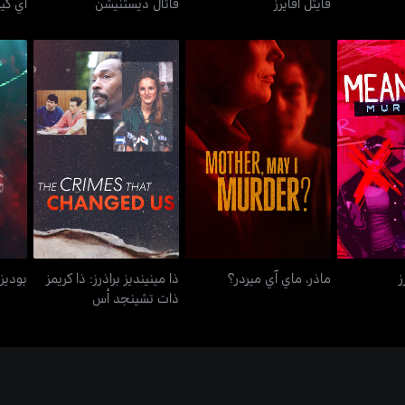
فايتل أفايرز
فاتال ديستنيشن
أي كيل
ذا مينينديز براذرز: ذا كريمز
ميردرز
ماذر، ماي آي ميردر؟
ذات تشينجد أس
ز
ماذر، ماي آي ميردر؟
ذا مينينديز براذرز: ذا كريمز
بوديز 
ذات تشينجد أس