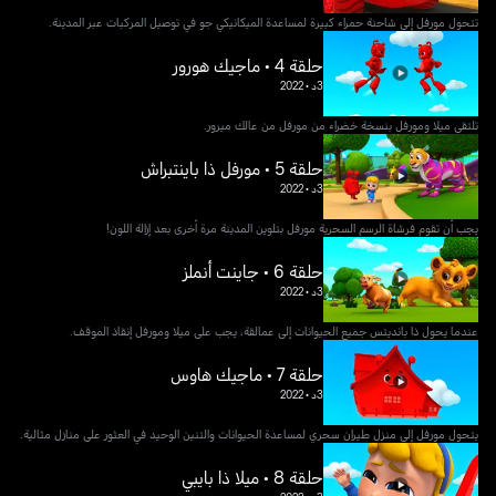
تتحول مورفل إلى شاحنة حمراء كبيرة لمساعدة الميكانيكي جو في توصيل المركبات عبر المدينة.
حلقة 4 • ماجيك هورور
3د
•
2022
تلتقي ميلا ومورفل بنسخة خضراء من مورفل من عالك ميرور.
حلقة 5 • مورفل ذا باينتبراش
3د
•
2022
يجب أن تقوم فرشاة الرسم السحرية مورفل بتلوين المدينة مرة أخرى بعد إزالة اللون!
حلقة 6 • جاينت أنملز
3د
•
2022
عندما يحول ذا بانديتس جميع الحيوانات إلى عمالقة، يجب على ميلا ومورفل إنقاذ الموقف.
حلقة 7 • ماجيك هاوس
3د
•
2022
يتحول مورفل إلى منزل طيران سحري لمساعدة الحيوانات والتنين الوحيد في العثور على منازل مثالية.
حلقة 8 • ميلا ذا بايبي