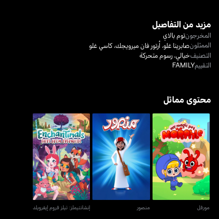
مزيد من التفاصيل
المخرجون
توم بالاي
الممثلون
صابرينا غلو
،
أرتور فان ميرويجك
،
كاسي غلو
التصنيف
خيالي
،
رسوم متحركة
التقييم
FAMILY
محتوى مماثل
مورفل
منصور
إنشانتيملز: تيلز فروم إيفرويلد
مورفل
منصور
إنشانتيملز: تيلز فروم إيفرويلد