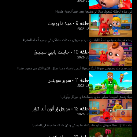
3د
•
2022
في هذه الحلقة تتحول ميلا إلى رضيعة بعد خطأ تجربة علمية!
حلقة 9 • ميلا ذا روبوت
3د
•
2022
يستخدم ذا بانديتس نسخًا آلية من ميلا و مورفل لإحداث مشاكل في جميع أنحاء المدينة.
حلقة 10 • جاينت بايبي سيتينغ
3د
•
2022
تستخدم ميلا ومورفل حيوانًا أليفًا سحريًا أنيمي لإحياء دمية طفل، لكنها أكثر من مجرد حفنة!
حلقة 11 • سوبر سويتس
3د
•
2022
ميلا ودادي لديهما سباق خارق بمساعدة و مورفل وأورفل!
حلقة 12 • مورفل إز ألون أند كرايز
3د
•
2022
عندما تترك ميلا مورفل بمفردها، يفتقدها ويبكي ولكن هناك مفاجأة في المتجر!