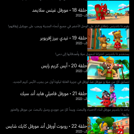
حلقة 18 • مورفل غيتس سلايمد
3د
•
2022
يقوم ذا بانديتس بإطلاق النار على الوحل الأخضر في جميع أنحاء المدينة ويجب على مورفيل إيقافهم!
حلقة 19 • تيدي بيرز إفريوير
3د
•
2022
يستخدم ذا بانديتس اختراعًا لتحويل ميلا وأصدقائها إلى دمى!
حلقة 20 • أيس كريم رايس
3د
•
2022
تتسابق كلّ من ميلا و مورفل ضدّ أورفل في جزيرة الغابة ليكونا أول من يجرب الآيس كريم الجديد.
حلقة 21 • مورفل فاميلي هايد أند سيك
3د
•
2022
يأخذ ذا بانديتز مورفل أثناء الاختباء والبحث، ويبدأ كلّ من جوردي وميل بالبحث عن مورفل والعثور
عليها!
حلقة 22 • روبوت أورفل أند مورفل كايك شايس
3د
•
2022