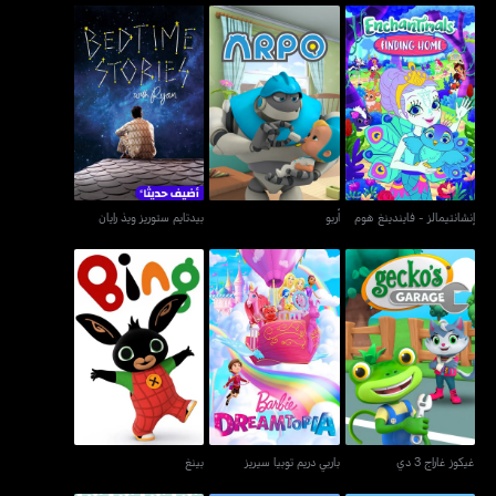
إنشانتيمالز - فايندينغ هوم
أربو
بيدتايم ستوريز ويذ رايان
إنشانتيمالز - فايندينغ هوم
أربو
بيدتايم ستوريز ويذ رايان
غيكوز غاراج 3 دي
باربي دريم توبيا سيريز
بينغ
غيكوز غاراج 3 دي
باربي دريم توبيا سيريز
بينغ