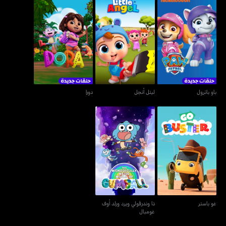
باو باترول
ليتل أنجل
دورا
باو باترول
ليتل أنجل
دورا
ذا وندرڤولي ويرد ورلد أوف
غو باستر
غومبال
غو باستر
ذا وندرڤولي ويرد ورلد أوف
غومبال