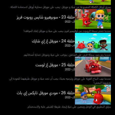
يسرق أورفل الكعكة المصنوعة من ميلا و مورفل. يجب على مورفل محاربة أورفل لاستعادة الكعكة.
حلقة 23 • سوبرهيرو شايس روبوت فريز
3د
•
2022
عندما تتعثر نسخة الروبوت من أوفيسير فريز، يجب على ميلا و مورفل إنقاذ الموقف!
حلقة 24 • مورفل إز إي شارك
4د
•
2022
عندما يتم رصد سمكة قرش على الشاطئ، يتوجّب على ميلا ومورفل حماية أصدقائهم.
حلقة 25 • مورفل إز لوست
3د
•
2022
عندما تهب الرياح القوية على مورفل وترميه بعيدًا، يجب أن تجد ميلا و مورفل طريقهما للعودة إلى
بعضهما البعض!
حلقة 26 • مودي مورفل تايكس إي باث
3د
•
2022
ينزلق البطريق في الوحل ويتعين على ميلا إيجاد طريقة للقبض عليه والاستحمام.