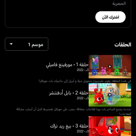
الحصرية
اشترك الآن
الحلقات
موسم 1
حلقة 1 • مورفينغ فاميلي
3د
•
2022
في هذه الحلقة، يقوم غليتربوغ بتحويل ميلا و أبريل إلى ماجيك بات مورفلز!
حلقة 2 • بابل أدفنتشر
3د
•
2022
عندما يصنع الساحر بات بوبا فقاعات عملاقة، يجب على مورفل تفجيرها قبل أن تُسبّب مشكلة
الفقاعات!
حلقة 3 • بيغ ريد تراك
3د
•
2022