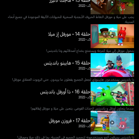
حلقة 13 • ماجك لاتيرز
3د
•
2022
يجب على ميلا و مورفل التقاط الحروف الأبجدية السحرية للحيوانات الأليفة الموجودة في جميع أنحاء
المدينة.
حلقة 14 • مورفل إز ميلا
3د
•
2022
يتحول مورفل إلى ميلا كمزحة ويستمتع بخداع أصدقائهم وذا بانديتس!
حلقة 15 • هايبنو بانديتس
3د
•
2022
ذا بانديتس يستخدمون هايبنوراي لجعل الجميع يفعلون ما يريدون. حتى الروبوت العملاق مورفل!
حلقة 16 • ذا أورفل بانديتس
3د
•
2022
عندما يتعاون أورفل و بانديتس لإحداث الفوضى، يتعين على ميلا و مورفل إيقافهم!
حلقة 17 • فروزن مورفل
3د
•
2022
ذا بانديتس يسرقون أتمو ويستخدمونه لتجميد الجميع في المدينة، بما في ذلك ميلا ومورفل!