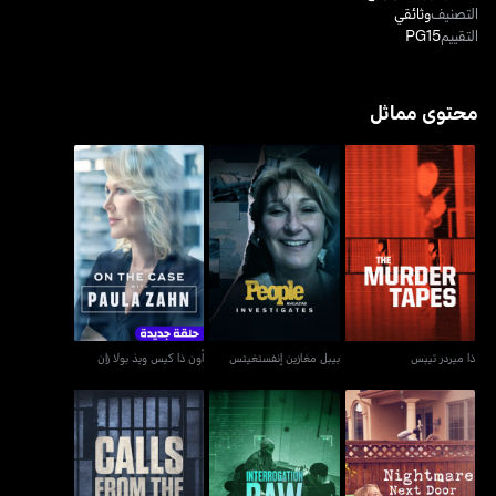
التصنيف
وثائقي
التقييم
PG15
محتوى مماثل
ذا ميردر تيبس
بيبل مغازين إنفستغيتس
أون ذا كيس ويذ بولا زان
ذا ميردر تيبس
بيبل مغازين إنفستغيتس
أون ذا كيس ويذ بولا زان
نايتماير نكست دور
انتوريغيشن رو
كولز فروم ذا إنسايد