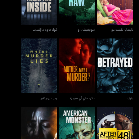
نايتماير نكست دور
انتوريغيشن رو
كولز فروم ذا إنسايد
بترايد
ماذر، ماي آي ميردر؟
وير ميردر لايز
بترايد
ماذر، ماي آي ميردر؟
وير ميردر لايز
ايفل ليفز هير: شادوز أوف
أفتر ذا فيرست 48
أميريكان مونستر
ديث