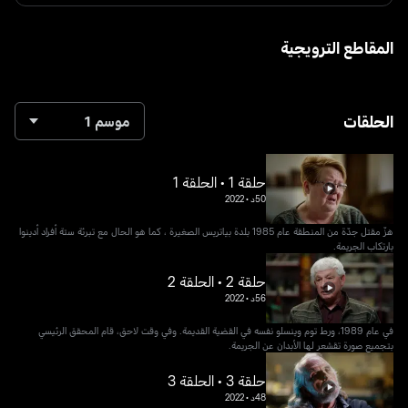
المقاطع الترويجية
الحلقات
موسم 1
حلقة 1 • الحلقة 1
50د
•
2022
هزّ مقتل جدّة من المنطقة عام 1985 بلدة بياتريس الصغيرة ، كما هو الحال مع تبرئة ستة أفراد أدينوا
بارتكاب الجريمة.
حلقة 2 • الحلقة 2
56د
•
2022
في عام 1989، ورط توم وينسلو نفسه في القضية القديمة. وفي وقت لاحق، قام المحقق الرئيسي
بتجميع صورة تقشعر لها الأبدان عن الجريمة.
حلقة 3 • الحلقة 3
48د
•
2022