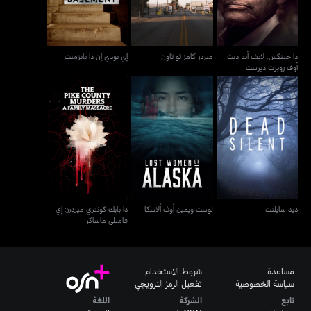
ذا جينكس: لايف أند ديث
ميردر كامز تو تاون
إي بودي إن ذا بايزمنت
أوف روبرت ديرست
ذا بايك كونتري ميردرز: إي
ديد سايلنت
لوست ويمين أوف ألاسكا
فاميلي ماساكر
ديد سايلنت
لوست ويمين أوف ألاسكا
ذا بايك كونتري ميردرز: إي
فاميلي ماساكر
مساعدة
شروط الاستخدام
سياسة الخصوصية
تفعيل الرمز الترويجي
تابع
الشركة
اللغة