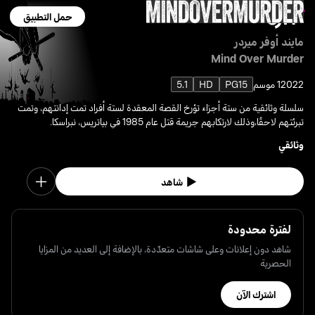
حمل التطبيق
مايند أوفر ميردر
Mind Over Murder
2022
1 موسم
PG15
HD
5.1
سلسلة وثائقية من ستة أجزاء تؤرخ القصة المعقدة لستة أفراد تمت إدانتهم، وتمت
تبرئتهم لاحقًا،وذلك لارتكابهم جريمة قتل عام 1985 في بياتريس، نبراسكا.
وثائقي
شاهد
لفترة محدودة
شاهد دون إعلانات وعلى شاشات متعدّدة، بالإضافة إلى العديد من المزايا
الحصرية
اشترك الآن