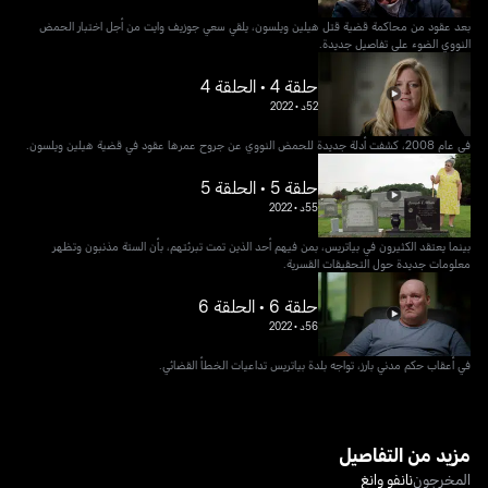
بعد عقود من محاكمة قضية قتل هيلين ويلسون، يلقي سعي جوزيف وايت من أجل اختبار الحمض
النووي الضوء على تفاصيل جديدة.
حلقة 4 • الحلقة 4
52د
•
2022
في عام 2008، كشفت أدلة جديدة للحمض النووي عن جروح عمرها عقود في قضية هيلين ويلسون.
حلقة 5 • الحلقة 5
55د
•
2022
بينما يعتقد الكثيرون في بياتريس، بمن فيهم أحد الذين تمت تبرئتهم، بأن الستة مذنبون وتظهر
معلومات جديدة حول التحقيقات القسرية.
حلقة 6 • الحلقة 6
56د
•
2022
في أعقاب حكم مدني بارز، تواجه بلدة بياتريس تداعيات الخطأ القضائي.
مزيد من التفاصيل
المخرجون
نانفو وانغ