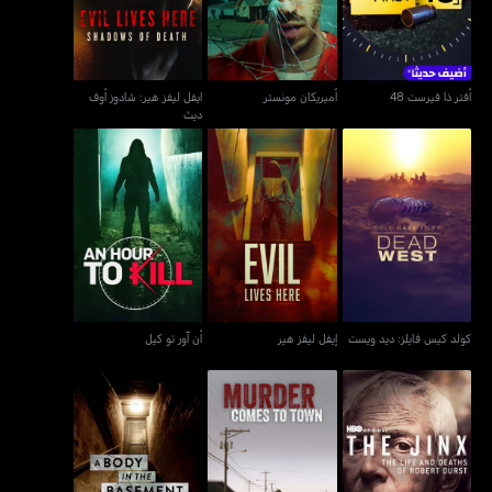
أفتر ذا فيرست 48
أميريكان مونستر
ايفل ليفز هير: شادوز أوف
ديث
كولد كيس فايلز: ديد ويست
إيفل ليفز هير
أن آور تو كيل
كولد كيس فايلز: ديد ويست
إيفل ليفز هير
أن آور تو كيل
ذا جينكس: لايف أند ديث
ميردر كامز تو تاون
إي بودي إن ذا بايزمنت
أوف روبرت ديرست