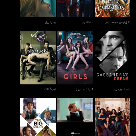
ذا رايتوس جيمستونز
ماونتنهيد
بيبيغيرل
كاساندراز دريم
فتيات - غيرلز
نيب/ تاك
كاساندراز دريم
فتيات - غيرلز
نيب/ تاك
ذا بيست مان: ذا فاينال
غرفة الأخبار - ذا نيوزروم
ذا بيغ شورت
تشابيترز