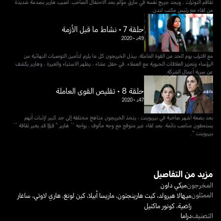
تفاقم التوترات ، ويجد جريج نفسه في مأزق مؤلم بعد الاحتفال الصاخب. أصيب هاربر بصدمة شديدة
من لقاء مع رئيس مكتب لندن.
حلقة 7 • نشاط ما قبل الأزمة
49د
•
2020
مع اقتراب يوم الحد من القوة العاملة، يبذل الخريجون كل ما يلزم لتأمين التوصيات النهائية من
الرؤساء وتعزيز العلاقات الحيوية مع العملاء. في حفل عشاء ، يظهر الاستياء والغيرة ، وهاربر يكشف
عن سرية أعمال الشركة.
حلقة 8 • تقليص القوى العاملة
47د
•
2020
بعد بضعة أشهر صاخبة في بيربوينت ، يتخذ الخريجون مناهج مختلفة إلى حد كبير لإثبات أنهم
يستحقون مناصب دائمة. بعد لقاء غير متوقع مع وجه مألوف ، يواجه `` هاربر '' قرارًا قد يغير ثقافة ``
بيربوينت ''.
مزيد من التفاصيل
المخرجون
ميكي داون
الممثلون
ميهالا هيرولد
،
كيت هارينجتون
،
ماريسا أبيلا
،
كين لونغ
،
هاري لاوتي
،
ساغار
راضية
،
كونور ماكنيل
التصنيف
دراما