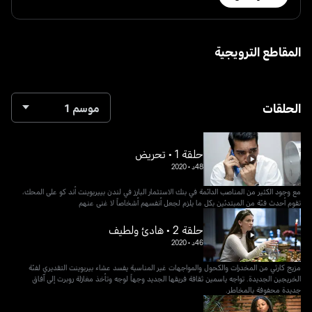
المقاطع الترويجية
الحلقات
موسم 1
حلقة 1 • تحريض
48د
•
2020
مع وجود الكثير من المناصب الدائمة في بنك الاستثمار البارز في لندن بييربوينت أند كو على المحك،
تقوم أحدث فئة من المبتدئين بكل ما يلزم لجعل أنفسهم أشخاصاً لا غنى عنهم
حلقة 2 • هادئ ولطيف
46د
•
2020
مزيج كارثي من المخدرات والكحول والمواجهات غير المناسبة يفسد عشاء بيربوينت التقديري لفئة
الخريجين الجديدة. تواجه ياسمين ثقافة فريقها الجديد وجهاً لوجه وتأخذ مغازلة روبرت إلى آفاق
جديدة محفوفة بالمخاطر.