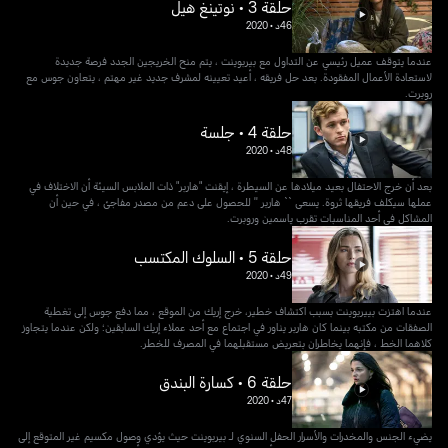
حلقة 3 • نوتينغ هيل
46د
•
2020
عندما يتوقف عميل رئيسي عن التداول مع بيربوينت ، يتم منح الخريجين الجدد فرصة جديدة
لاستعادة الأعمال المفقودة. بعد حل فريقه ، أعيد تعيينه لمشرف جديد غير مهتم ، يتعاون جوس مع
روبرت.
حلقة 4 • جلسة
48د
•
2020
بعد أن خرج الاحتفال بعيد ميلادها عن السيطرة ، إيقنت "هاربر" ذات الملابس السيئة أن الاختلاف في
عملها سيكلف فريقها ثروة. يسعى `` هاربر '' للحصول على دعم من مصدر مفاجئ ، في حين أن
المشاكل في أحد المناسبات تقرب ياسمين وروبرت.
حلقة 5 • السلوك المكتسب
49د
•
2020
عندما اهتزت بييربوينت بسبب اكتشاف خطير، خرج إريك من الموقع ، مما دفع جوس إلى تغطية
الصفقات من مكتبه بينما كان هاربر يناور في اجتماع مع أحد عملاء إريك السابقين؛ ولكن عندما يتجاوز
كلاهما الخط ، فإنهما يخاطران بتعريض مستقبلهما في المصرف للخطر.
حلقة 6 • كسارة البندق
47د
•
2020
يضيء الجنس والمخدرات والأسرار الحفل السنوي لـ بيربوينت حيث يؤدي وصول مكسيم غير المتوقع إلى