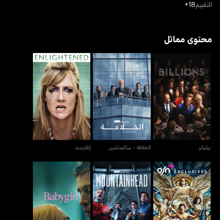
التقييم
18+
محتوى مماثل
بيليانز
الخلافة - ساكساشين
إنلايتيند
بيليانز
الخلافة - ساكساشين
إنلايتيند
ذا رايتوس جيمستونز
ماونتنهيد
بيبيغيرل