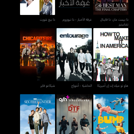
ذا بيست مان: ذا فاينال
غرفة الأخبار - ذا نيوزروم
ذا بيغ شورت
تشابيترز
هاو تو ميك إت إن أميريكا
الحاشية - أنتوراج
شيكاغو فاير
هاو تو ميك إت إن أميريكا
الحاشية - أنتوراج
شيكاغو فاير
ستة أقدام تحت الأرض -
بامب
دي تي إف سانت لويس
سكس فيت أندر