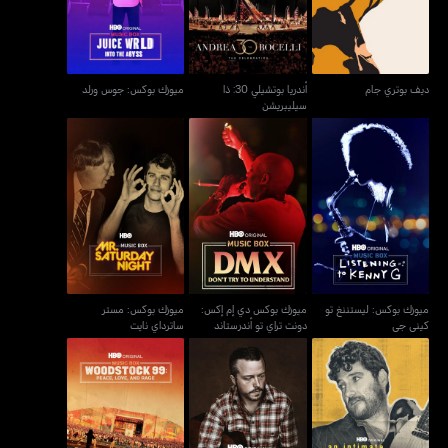
ديف بوتري جام
أندريا بوتشيلي 30: ذا
ميوزك بوكس: جوس ورلد
سيليبريشن
ميوزك بوكس: ليستننغ تو
ميوزك بوكس دي إم إكس:
ميوزك بوكس: مستر
كيني جي
دونت تراي تو أندرستاند
ساترداي نايت
ميوزك بوكس: ليستننغ تو
ميوزك بوكس دي إم إكس:
ميوزك بوكس: مستر
كيني جي
دونت تراي تو أندرستاند
ساترداي نايت
آن إنتميت إيفنينغ ويذ آدم
ميوزك بوكس: جايسون
وودستوك 99: بيس لوف
بالي
إيزيبل
اند رايدج