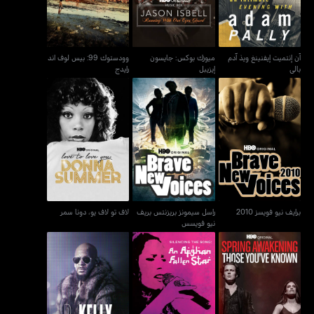
آن إنتميت إيفنينغ ويذ آدم
ميوزك بوكس: جايسون
وودستوك 99: بيس لوف اند
بالي
إيزيبل
رايدج
راسل سيمونز بريزنتس بريف
برايف نيو فويسز 2010
لاف تو لاف يو، دونا سمر
نيو فويسس
برايف نيو فويسز 2010
راسل سيمونز بريزنتس بريف
لاف تو لاف يو، دونا سمر
نيو فويسس
سبرينج أويكينينغ: ذوز يوف
سايلنسينغ ذا سونغ: إن
آر. كيلي: إي فيكينغ إت
نون
أفغان فولين ستار
سبيشل