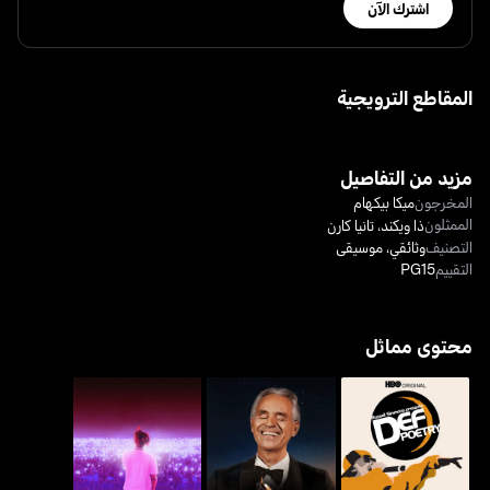
اشترك الآن
المقاطع الترويجية
مزيد من التفاصيل
المخرجون
ميكا بيكهام
الممثلون
ذا ويكند
،
تانيا كارن
التصنيف
وثائقي
،
موسيقى
التقييم
PG15
محتوى مماثل
أندريا بوتشيلي 30: ذا
ديف بوتري جام
ميوزك بوكس: جوس ورلد
سيليبريشن