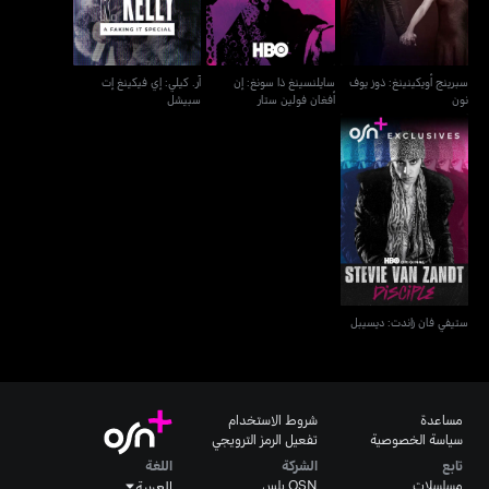
سبرينج أويكينينغ: ذوز يوف
سايلنسينغ ذا سونغ: إن
آر. كيلي: إي فيكينغ إت
نون
أفغان فولين ستار
سبيشل
ستيفي فان زاندت: ديسيبل
ستيفي فان زاندت: ديسيبل
مساعدة
شروط الاستخدام
سياسة الخصوصية
تفعيل الرمز الترويجي
تابع
الشركة
اللغة
مسلسلات
OSN بلس
العربية