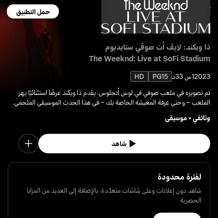
حمل التطبيق
ذا ويكند: لايڤ أت صوڤي ستايديوم
The Weeknd: Live at SoFi Stadium
2023
1س 33د
PG15
HD
تم تصويره في ملعب صوفي في لوس أنجلوس، يقدم ذا ويكند عرضًا استثنائيًا يهز
الملعب – وحتى غرفة المعيشة الخاصة بك – في هذا الحدث الموسيقي الملحمي.
وثائقي
•
موسيقى
شاهد
لفترة محدودة
شاهد دون إعلانات وعلى شاشات متعدّدة، بالإضافة إلى العديد من المزايا
الحصرية