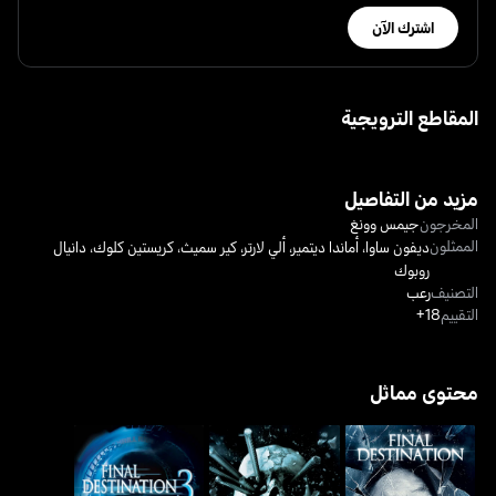
اشترك الآن
المقاطع الترويجية
مزيد من التفاصيل
المخرجون
جيمس وونغ
الممثلون
ديفون ساوا
،
أماندا ديتمير
،
ألي لارتر
،
كير سميث
،
كريستين كلوك
،
دانيال
روبوك
التصنيف
رعب
التقييم
18+
محتوى مماثل