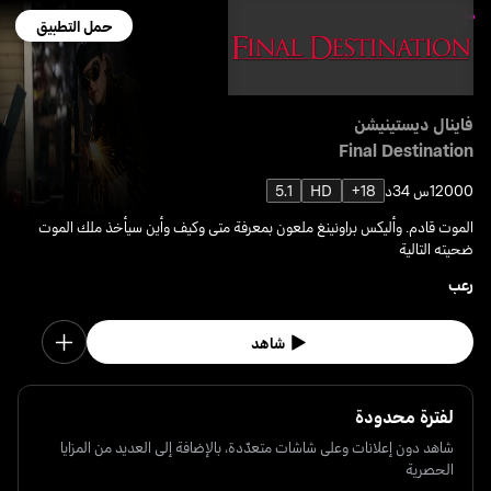
حمل التطبيق
فاينال ديستينيشن
Final Destination
2000
1س 34د
18+
HD
5.1
الموت قادم. وأليكس براونينغ ملعون بمعرفة متى وكيف وأين سيأخذ ملك الموت
ضحيته التالية
رعب
شاهد
لفترة محدودة
شاهد دون إعلانات وعلى شاشات متعدّدة، بالإضافة إلى العديد من المزايا
الحصرية