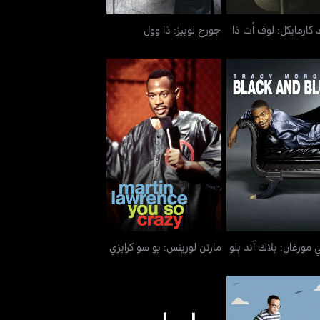
 كارمايكل: لوف أت ذا
جورج لوبيز: ذا وول
ي مورغان: بلاك آند بلو
مارتن لورينس: يو سو كرايزي
 مورغان: بلاك آند بلو
مارتن لورينس: يو سو كرايزي