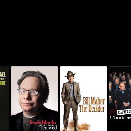
بلاك أون
لويس بلاك: ريد، وايت آند
جيرود
بيل ماهر: ذا ديسايدر
اي
سكرود