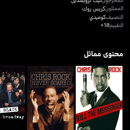
الممثلون
كريس روك
التصنيف
كوميدي
التقييم
18+
محتوى مماثل
لويس بلاك: 
كريس روك: كيل ذا ماسينجر
كريس روك: نيفر سكيرد
برودو