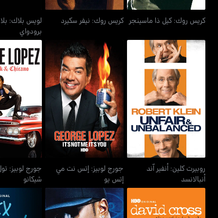
كريس روك: كيل ذا ماسينجر
كريس روك: نيفر سكيرد
لويس بلاك: بلا
برودواي
روبيرت كلين: أنفير آند
جورج لوبيز: إتس نت مي
جورج لوبيز: تو
أنبالانسد
إتس يو
شيكا
روبيرت كلين: أنفير آند
جورج لوبيز: إتس نت مي
جورج لوبيز: تول
أنبالانسد
إتس يو
شيكانو