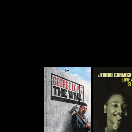
 كارمايكل: لوف أت ذا
جورج لوبيز: ذا وول
ستور