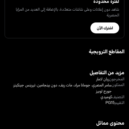
لفترة محدودة
شاهد دون إعلانات وعلى شاشات متعدّدة، بالإضافة إلى العديد من المزايا
الحصرية
اشترك الآن
المقاطع الترويجية
مزيد من التفاصيل
المخرجون
ريان لامار
الممثلون
سامر المصري
،
جومانا مراد
،
مات ريف
،
دون بينجامين
،
تيرينس جينكينز
،
جورج لوبيز
التصنيف
كوميدي
التقييم
PG15
محتوى مماثل