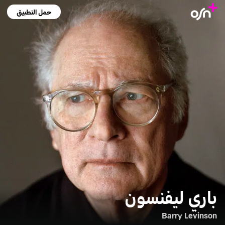
حمل التطبيق
باري ليفنسون
Barry Levinson