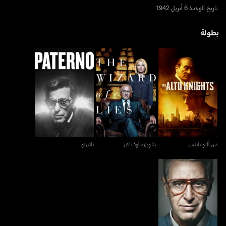
تاريخ الولادة 6 أبريل 1942
بطولة
ذي ألتو نايتس
ذا ويزرد أوف لايز
باتيرنو
ذي ألتو نايتس
ذا ويزرد أوف لايز
باتيرنو
يو دونت نو جاك