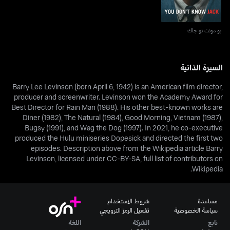
يو دونت نو جاك
السيرة الذاتية
Barry Lee Levinson (born April 6, 1942) is an American film director,
producer and screenwriter. Levinson won the Academy Award for
Best Director for Rain Man (1988). His other best-known works are
Diner (1982), The Natural (1984), Good Morning, Vietnam (1987),
Bugsy (1991), and Wag the Dog (1997). In 2021, he co-executive
produced the Hulu miniseries Dopesick and directed the first two
episodes. Description above from the Wikipedia article Barry
Levinson, licensed under CC-BY-SA, full list of contributors on
Wikipedia.
مساعدة
شروط الاستخدام
سياسة الخصوصية
تفعيل الرمز الترويجي
تابع
الشركة
اللغة