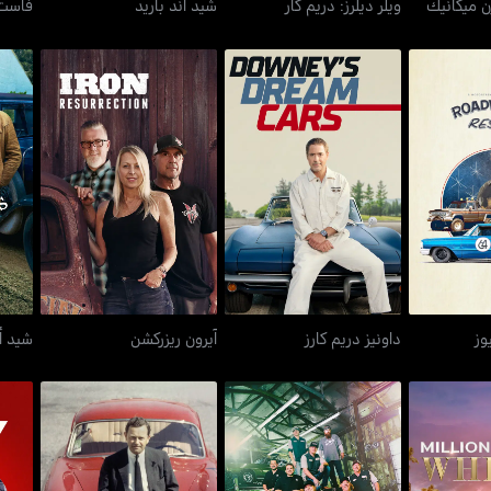
ن ميكانيك
ويلر ديلرز: دريم كار
شيد آند باريد
فاست 
ريسكيوز
داونيز دريم كارز
آيرون ريزركشن
شيد أ
وز
داونيز دريم كارز
آيرون ريزركشن
شيد أن