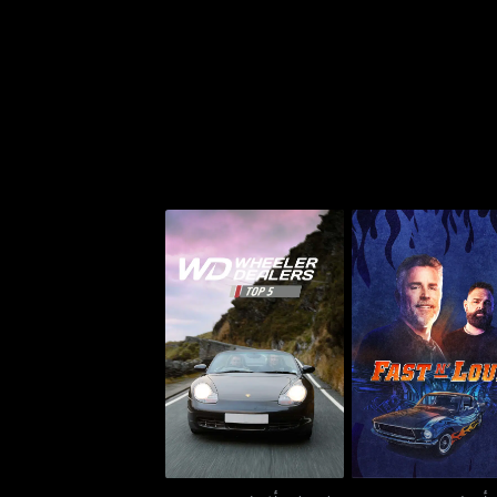
فاست أند لاود
ويلر ديلرز: أفضل 5