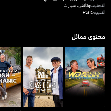
التصنيف
وثائقي
،
سيارات
التقييم
PG15
محتوى مماثل
سالفيدج هانترز: كلاسيك
ويلر ديلرز وورلد تور
آنت أنستاد: ب
كارز