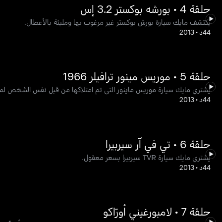
حلقة 4 • بورشه بوكستر 3.2 إس
يكتشف مايك سيارة بورش بوكستر غير مرغوب بها ومليئة بالأعطال.
44د
•
2013
حلقة 5 • موريس مينور ترافيلر 1966
يشتري مايك سيارة موريس ماينور التي تم امتلاكها من قبل نفس الشخص لمدة 27 عام
44د
•
2013
حلقة 6 • تي في آر سيربيرا
يشتري مايك سيارة TVR سيربيرا بسعر معقول.
44د
•
2013
حلقة 7 • لامبورغيني أورّاكو