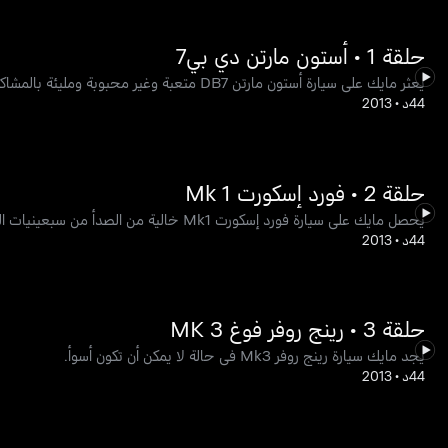
حلقة 1 • أستون مارتن دي بي7
يعثر مايك على سيارة أستون مارتن DB7 متعبة وغير محبوبة ومليئة بالمشاكل.
44د
•
2013
حلقة 2 • فورد إسكورت Mk 1
يحصل مايك على سيارة فورد إسكورت Mk1 خالية من الصدأ من سبعينيات القرن الماضي.
44د
•
2013
حلقة 3 • رينج روفر فوغ MK 3
يجد مايك سيارة رينج روفر Mk3 في حالة لا يمكن أن تكون أسوأ.
44د
•
2013