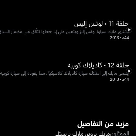
حلقة 11 • لوتس إليس
يشتري مايك سيارة لوتس إليز ويتعين على إد جعلها تتألق على مضمار السباق
44د
•
2013
حلقة 12 • كاديلاك كوبيه
يسعى مايك إلى امتلاك سيارة كاديلاك كلاسيكية، مما يقوده إلى سيارة كوبيه
44د
•
2013
مزيد من التفاصيل
الممثلون
مايك بروير
،
مارك بريستلي