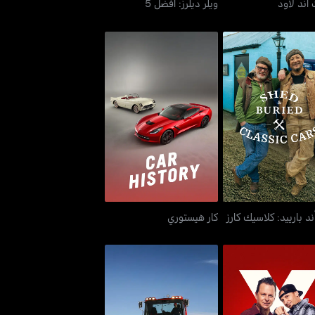
أند لاود
ويلر ديلرز: أفضل 5
ند بارييد: كلاسيك كارز
كار هيستوري
د بارييد: كلاسيك كارز
كار هيستوري