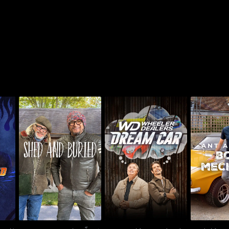
ورن ميكانيك
ويلر ديلرز: دريم كار
شيد آند باريد