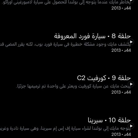
يخاطر مايك عندما يتوجه إلى بولندا للحصول على سيارة لامبورغيني أوراكّو.
44د
•
2013
حلقة 8 • سيارة فورد المعروفة
يكتشف مايك وجود مشكلة خطيرة في سيارة فورد بوب، لكنه يقرر المضي قدما
44د
•
2013
حلقة 9 • كورفيت C2
يبحث مايك عن سيارة كورفيت ويعثر على واحدة تم ترميمها جزئيًا.
44د
•
2013
حلقة 10 • سيرينا
يتوجه مايك إلى بولندا لشراء سيارة إف إس إم سيرينا، وهي سيارة نادرة وغريب
44د
•
2013