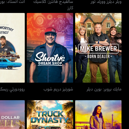
ويلر ديلرز وورلد تور
سالفيدج هانترز: كلاسيك
آنت أنستاد: بور
كارز
مايك بروير: بورن ديلر
شورتيز دريم شوب
روودورثي 
مايك بروير: بورن ديلر
شورتيز دريم شوب
روودورثي ريسكي