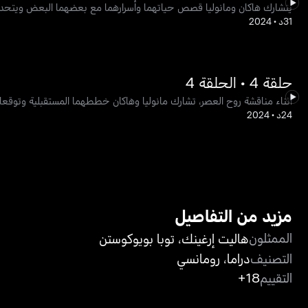
يتشارك هاكان ومانوليا قصص حياتهما وأسرارهما مع بعضهما البعض ويتحدث
31د
•
2024
حلقة 4 • الحلقة 4
أثناء مناقشة روح العصر، تشارك مانوليا وهاكان خططهما المستقبلية وتوقعات
24د
•
2024
مزيد من التفاصيل
الممثلون
هاليت إرغينك
،
توبا بويوكوستن
التصنيف
دراما
،
رومانسي
التقييم
18+