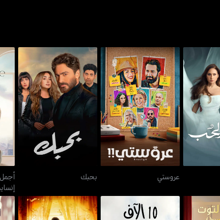
أج
الحب
عروستي
بحبك
عروستي
بحبك
أجمل 
إنساي