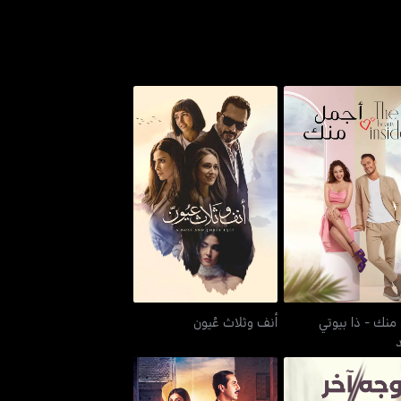
مل منك - ذا بيوتي
أنف وثلاث عُيون
إنسايد
منك - ذا بيوتي
أنف وثلاث عُيون
د