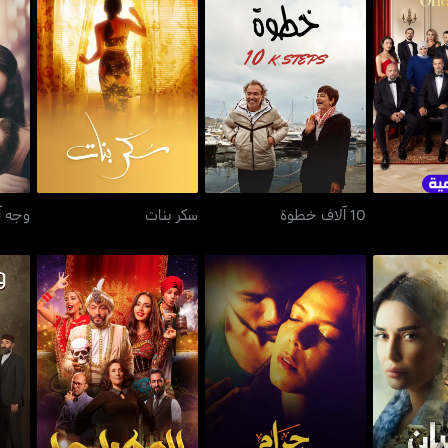
لتوت
10 آلاف خطوة
سكر بنات
10 آلاف خطوة
سكر بنات
وجه آ
ان
حرام الجسد
المهراجا
ورو