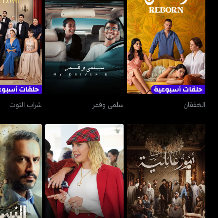
الخفقان
سلمى وقمر
شراب ا
الخفقان
سلمى وقمر
شراب التوت
أمور عائلية
التفاح الحرام
النسي