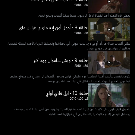
56د
•
2010
يعطي قراراً اتخذه أحد القضاة الأمل لـ لادونا، بينما يتخذ ألبيرت ويدفع ثمنه.
حلقة 8 • أوول أون إيه ماردي غراس داي
58د
•
2010
يتلقى ألبيرت رسالة من أن أو بي دي. يترك سوني، آني لخياراتها وتحتفظ لادونا بالأخبار السيئة لنفسها،
ويظهر الـ بيرنيتس في ماردي غراس.
حلقة 9 • ويش ساموان وود كير
56د
•
2010
يقوم دايفيس بتأليف أغنية لمناسبة يوم مارداي غراس ويتحول أنطوان إلى متبرع غير متوقع ويقوم
كولسون بتحذير ألبيرت بتجنب المشاكل في ليلة عيد القديس يوسف.
حلقة 10 • آيل فلاي أواي
1س 20د
•
2010
يتحول قلق طوني على كارينغتون إلى غضب ويتأنق ألبيرت والهنود من أجل ليلة القديس يوسف،
ويحاول دايفس إقناع جانيت بالبقاء وتقيس آني خياراتها المستقبلية.