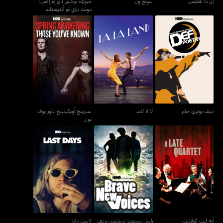
إن ذا هايتس
سونغ ون
ميوزك بوكس دي إم إكس:
دونت تراي تو أندرستاند
سبرينج أويكينينغ: ذوز يوف
ديف بوتري جام
لا لا لاند
نون
ديف بوتري جام
لا لا لاند
سبرينج أويكينينغ: ذوز يوف
نون
راسل سيمونز بريزنتس بريف
أيه ليت كوارتيت
لاست دايز
نيو فويسس
أيه ليت كوارتيت
راسل سيمونز بريزنتس بريف
لاست دايز