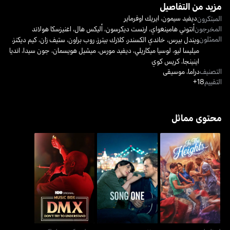
مزيد من التفاصيل
ديفيد سيمون
،
ايريك اوفرماير
المبتكرون
المخرجون
أنتوني هامينغواي
،
ارنست ديكرسون
،
أليكس هال
،
اغنيزسكا هولاند
الممثلون
ويندل بيرس
،
خاندي الكسندر
،
كلارك بيترز
،
روب براون
،
ستيف زان
،
كيم ديكنز
،
ميليسا ليو
،
لوسيا ميكاريلي
،
ديفيد مورس
،
ميشيل هويسمان
،
جون سيدا
،
انديا
اينينجا
،
كريس كوي
التصنيف
دراما
،
موسيقى
التقييم
18+
محتوى مماثل
ميوزك بوكس دي إم إكس:
إن ذا هايتس
سونغ ون
دونت تراي تو أندرستاند