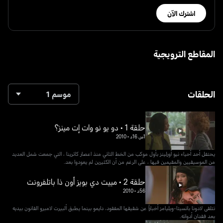
اشترك الآن
المقاطع الترويجية
الحلقات
موسم 1
حلقة 1 • دو يو نو وات إت مينز؟
1س 16د
•
2010
يحتفل أحد أحياء نيو أورلينز بأول موكب من الخط الثاني منذ اعصار كاترينا ، التي جمعت شمل العديد
من الموسيقيين والمقيمين فيها ، على الرغم من أن الكثيرين لم يعودوا بعد.
حلقة 2 • مييت دي بويز أون ذا باتلفرونت
56د
•
2010
تتلقى لادونا باتسيتا-ويليامز أخباراً عن شقيقها المفقود، دايمو بينما يطبق ألبيرت لامبرو القانون بيديه
بعد فقدان أدواته.