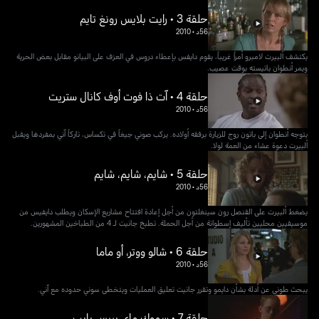
حلقة 3 • رايت بلايس رونغ تايم
56د
•
2010
يكتشف ألبيرت لامبرو أمراً غريباً، يقوم دايفس بإعطاء دروس في العزف على البيانو مقابل بعض الحرية
ويمر أنطوان باتيسته بوقت عصيب.
حلقة 4 • آت ذا فوت أوف كانال ستريت
56د
•
2010
يتوجه أنطوان إلى باتون روج للزيارة برفقه أولاده. يركب صوني جيغاً في تكساس، تاركاً آني بمفردها ويقبل
ألبيرت دعوة عشاء من العمة لولا.
حلقة 5 • شايم، شايم، شايم
56د
•
2010
يضغط ألبيرت على القنصل رون سينغلتون من أجل إعادة افتتاح مشاريع الإسكان ويطلب دايفيس من
موسيقيين محليين تأليف إسطوانة من أجل الحملة. تطبخ جانيت لـ 4 من الطباخين المشهورين.
حلقة 6 • شالو ووتر، أو ماما
56د
•
2010
يبحث طوني عن أدلة بشأن دايمو وتقرر جانيت تعليق العمليات ويتخطى سوني حدوده مع آني.
حلقة 7 • سموك ماي بييس بايب