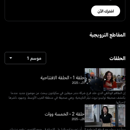
اشترك الآن
المقاطع الترويجية
الحلقات
موسم 1
حلقة 1 • الحلقة الافتتاحية
31د
•
2025
إن الطاقم الوثائقي الذي خلد فرع شركة دندر ميفلين في سكرانتون يبحث عن موضوع جديد عندما
يكتشف صحيفة توليدو تروث تيلر التاريخية، وهي صحيفة في منطقة الغرب الأوسط، وجهود ناشرها
لإحيائها.
حلقة 2 • الخمسة ووات
26د
•
2025
يبدأ نيد ببطء مع فريقه المتطوع إلى أن تجبره إزميرالدا على الإسراع في جمع القصص؛ يقوم ديتريك