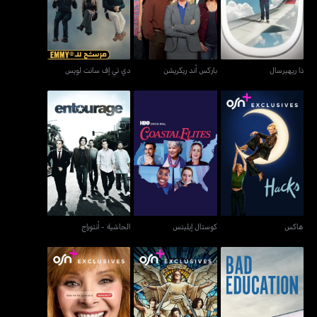
ذا ريهيرسال
باركس أند ريكريشن
دي تي إف سانت لويس
هاكس
كوستال إيليتس
الحاشية - أنتوراج
هاكس
كوستال إيليتس
الحاشية - أنتوراج
باد إديوكيشن
ذا رايتوس جيمستونز
ذا كامباك