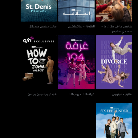
شخص ما في مكان ما -
الخلافة - ساكساشين
سانت دينيس ميديكال
سمبادي ساموير
طلاق - ديفورس
غرفة 104 - روم 104
هاو تو ويذ جون ويلسن
طلاق - ديفورس
غرفة 104 - روم 104
هاو تو ويذ جون ويلسن
ستة أقدام تحت الأرض -
سكس فيت أندر