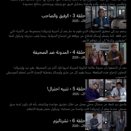
وترافيس، وماري وباري، وآدم وأديلولا بتشكيل فريق مع ودوارد وبرنشتاين بنتائج محدودة.
حلقة 3 • الرفيق والصاحب
29د
•
2025
ينضم نيد إلى تحقيق المستهلك الذي تقوم به مار بعد أن أخبرته إزميرالدا بمجموعة من الأشياء التي
تثير قلقه. كما يضطر أوسكار للدفاع عن موقفه في اجتماع الميزانية، بينما يلعب ديتريك ونيكول لعبة
"حقيقتين وكذبة" إلى أن تتفاقم الأمور.
حلقة 4 • المدونة ضد الصحيفة
26د
•
2025
بعد أن اكتشفوا بأن مدونة طالبة الثانوية الجريئة لديها قراء أكثر من الصحيفة، يقرر نيد وإزميرالدا
التعاون لإحراج هذه المراهقة؛ بينما يقوم كل من ماري وأوسكار بتغطية الإصدار الأخير لمعلم الموسيقى
المحبوب.
حلقة 5 • تنبيه احتيال!
27د
•
2025
يلاحق نيد قصة عن محتال محلي يعمل من خلال تطبيق مواعدة ويكتشف بأنه قد يكون لديه سبق
صحفي عندما يعلم أن إزميرالدا كانت واحدة من ضحاياه؛ ونيكول تشعر بفرحة الانتقام.
حلقة 6 • تشرناليزم
29د
•
2025