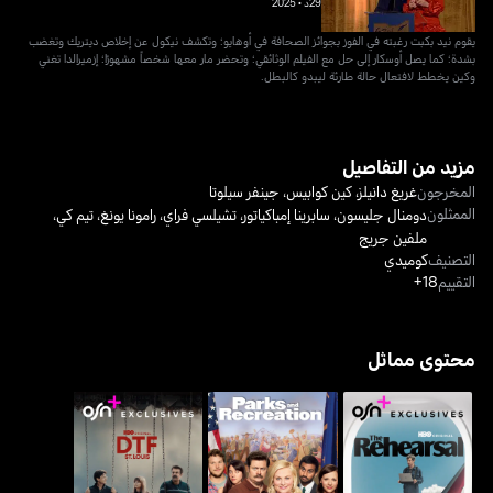
29د
•
2025
يقوم نيد بكبت رغبته في الفوز بجوائز الصحافة في أوهايو؛ وتكشف نيكول عن إخلاص ديتريك وتغضب
بشدة؛ كما يصل أوسكار إلى حل مع الفيلم الوثائقي؛ وتحضر مار معها شخصاً مشهورًا؛ إزميرالدا تغني
وكين يخطط لافتعال حالة طارئة ليبدو كالبطل.
مزيد من التفاصيل
المخرجون
غريغ دانيلز
،
كين كوابيس
،
جينفر سيلوتا
الممثلون
دومنال جليسون
،
سابرينا إمباكياتور
،
تشيلسي فراي
،
رامونا يونغ
،
تيم كي
،
ملفين جريج
التصنيف
كوميدي
التقييم
18+
محتوى مماثل
ذا ريهيرسال
باركس أند ريكريشن
دي تي إف سانت لويس