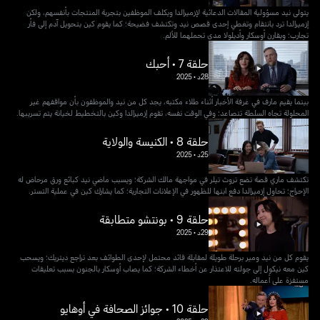
يتولى نيد مسؤولية المقالات الدعائية لإزميرالدا ويكلف الموظفين بتجربة المنتجات بأنفسهم، ولكن
إزميرالدا ترد بانتقام وتغطي إحدى قصص نيد وتكتشف فضيحة؛ كما يقوم كين بتحويل آدم إلى فأر
تجارب؛ ويقارن أوسكار وأديلولا مدى تحملهما للألم.
حلقة 7 • أحبك
28د
•
2025
بينما يقيم مارف في غرفة الأخبار أثناء طلاء مكتبه، يجد كل من نيد والموظفون بأن مواقفهم غير
المحلولة تجاه السلطة تتصاعد؛ وفي الوقت نفسه، تقوم إزميرالدا وكين بالتخطيط لخيانة يتم تسريبها.
حلقة 8 • الكنيسة والولاية
25د
•
2025
تكتشف ماري قصة تضع تروث تيلر في مواجهة مالك الشركة؛ ويسبب ماضي نيد كبائع ورق مرحاض له
الإحراج؛ تحاول إزميرالدا دفع ابنها للظهور في الإعلانات التجارية؛ كما يشارك كين في عملية التستر.
حلقة 9 • بونتشو متطابقة
29د
•
2025
يقوم كل من نيد ومير برحلة طويلة لمقابلة قائد محتمل لإحدى الطوائف بعد تراجع ديتريك؛ ويسحب
كين معه نيكول إلى جولته للاعتذار عن أخطاء الشركة؛ كما يصاب أوسكار بالجنون بسبب تعليقات
مستفزة على أعماله.
حلقة 10 • جوائز الصحافة في أوهايو