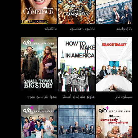
باد إديوكيشن
ذا رايتوس جيمستونز
ذا كامباك
سيليكون فالي
هاو تو ميك إت إن أميريكا
سمول تاون، بيغ ستوري
سيليكون فالي
هاو تو ميك إت إن أميريكا
سمول تاون، بيغ ستوري
شخص ما في مكان ما -
الخلافة - ساكساشين
سانت دينيس ميديكال
سمبادي ساموير