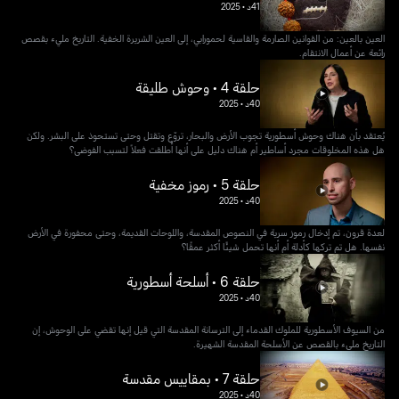
41د
•
2025
العين بالعين: من القوانين الصارمة والقاسية لحمورابي، إلى العين الشريرة الخفية. التاريخ مليء بقصص
رائعة عن أعمال الانتقام.
حلقة 4 • وحوش طليقة
40د
•
2025
يُعتقد بأن هناك وحوش أسطورية تجوب الأرض والبحار، تروّع وتقتل وحتى تستحوذ على البشر. ولكن
هل هذه المخلوقات مجرد أساطير أم هناك دليل على أنها أُطلقت فعلاً لتسبب الفوضى؟
حلقة 5 • رموز مخفية
40د
•
2025
لعدة قرون، تم إدخال رموز سرية في النصوص المقدسة، واللوحات القديمة، وحتى محفورة في الأرض
نفسها. هل تم تركها كأدلة أم أنها تحمل شيئًا أكثر عمقًا؟
حلقة 6 • أسلحة أسطورية
40د
•
2025
من السيوف الأسطورية للملوك القدماء إلى الترسانة المقدسة التي قيل إنها تقضي على الوحوش، إن
التاريخ مليء بالقصص عن الأسلحة المقدسة الشهيرة.
حلقة 7 • بمقاييس مقدسة
40د
•
2025