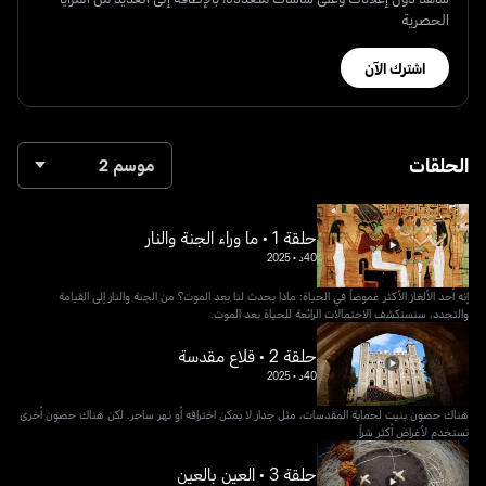
الحصرية
اشترك الآن
الحلقات
موسم 2
حلقة 1 • ما وراء الجنة والنار
40د
•
2025
إنه أحد الألغاز الأكثر غموضاً في الحياة: ماذا يحدث لنا بعد الموت؟ من الجنة والنار إلى القيامة
والتجدد، سنستكشف الاحتمالات الرائعة للحياة بعد الموت.
حلقة 2 • قلاع مقدسة
40د
•
2025
هناك حصون بنيت لحماية المقدسات، مثل جدار لا يمكن اختراقه أو نهر ساحر. لكن هناك حصون أخرى
تستخدم لأغراض أكثر شراً.
حلقة 3 • العين بالعين