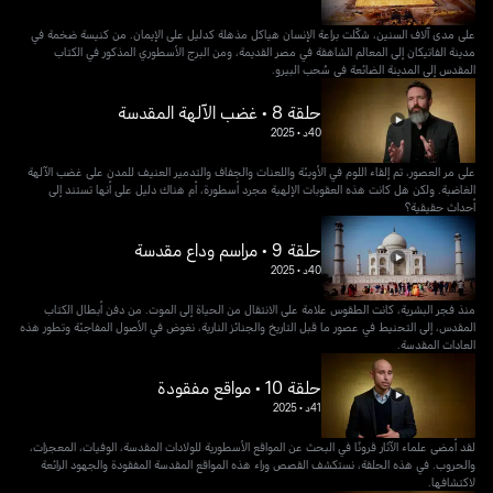
على مدى آلاف السنين، شكّلت براعة الإنسان هياكل مذهلة كدليل على الإيمان. من كنيسة ضخمة في
مدينة الفاتيكان إلى المعالم الشاهقة في مصر القديمة، ومن البرج الأسطوري المذكور في الكتاب
المقدس إلى المدينة الضائعة في سُحب البيرو.
حلقة 8 • غضب الآلهة المقدسة
40د
•
2025
على مر العصور، تم إلقاء اللوم في الأوبئة واللعنات والجفاف والتدمير العنيف للمدن على غضب الآلهة
الغاضبة. ولكن هل كانت هذه العقوبات الإلهية مجرد أسطورة، أم هناك دليل على أنها تستند إلى
أحداث حقيقية؟
حلقة 9 • مراسم وداع مقدسة
40د
•
2025
منذ فجر البشرية، كانت الطقوس علامة على الانتقال من الحياة إلى الموت. من دفن أبطال الكتاب
المقدس، إلى التحنيط في عصور ما قبل التاريخ والجنائز النارية، نغوض في الأصول المفاجئة وتطور هذه
العادات المقدسة.
حلقة 10 • مواقع مفقودة
41د
•
2025
لقد أمضى علماء الآثار قرونًا في البحث عن المواقع الأسطورية للولادات المقدسة، الوفيات، المعجزات،
والحروب. في هذه الحلقة، نستكشف القصص وراء هذه المواقع المقدسة المفقودة والجهود الرائعة
لاكتشافها.