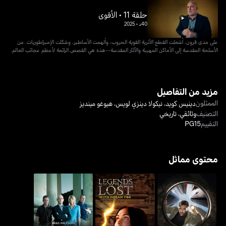
حلقة 11 • الأقوى
40د
•
2025
على مدى قرون، أشعلت القطع الأثرية القوية الحروب، وألهمت الأساطير، وشكلت الإمبراطوريات. من
الأسلحة المقدسة إلى الأماكن المهيبة والآثار المقدسة--هذه هي القصص الرائعة لأعظم عجائب العالم.
مزيد من التفاصيل
الممثلون
دينيس كويد
،
نيكولا دينزي لويس
،
هيوغو مينديز
التصنيف
وثائقي
،
تاريخي
التقييم
PG15
محتوى مماثل
ليجندز أوف ذا لوست ويذ
سيتيز أوف ذا أندروورلد
براد ميلتزرز ديكودد
ميغان فوكس