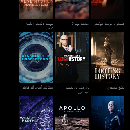
هيستوريز موست شوكينغ
أينشنت توب 10
غوست أدفنتشرز: أنابيلز
كيرس
براد ميلتزرس لوست
لوتنغ هستوري
سيكرتس أوف ذا أندرغراوند
هيستوري
لوتنغ هستوري
براد ميلتزرس لوست
سيكرتس أوف ذا أندرغراوند
هيستوري
روس كمب: شيبراك تريجر
أبولو: ذي فورغتن فيلمز
وات أون إيرث؟
هنتر