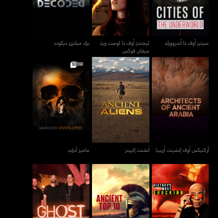
سيتيز أوف ذا أندروورلد
ليجندز أوف ذا لوست ويذ
براد ميلتزرز ديكودد
ميغان فوكس
أركتيكس أوف إنشينت أريبيا
أنشنت إليينز
ماميز أنرابد
أركتيكس أوف إنشينت أريبيا
أنشنت إليينز
ماميز أنرابد
غوست أدفنتشرز: أنابيلز
هيستوريز موست شوكينغ
أينشنت توب 10
كيرس