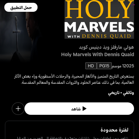
حمل التطبيق
هولي مارفلز ويذ دينيس كويد
Holy Marvels With Dennis Quaid
2025
1 موسم
PG15
HD
يستعرض التاريخ المتميز، والألغاز المحيرة، والرحلات الأسطورية وراء بعض الآثار
العالمية، بما في ذلك عناصر الخلود والثروات المقدسة والمعالم المقدسة.
وثائقي
•
تاريخي
شاهد
لفترة محدودة
شاهد دون إعلانات وعلى شاشات متعدّدة، بالإضافة إلى العديد من المزايا