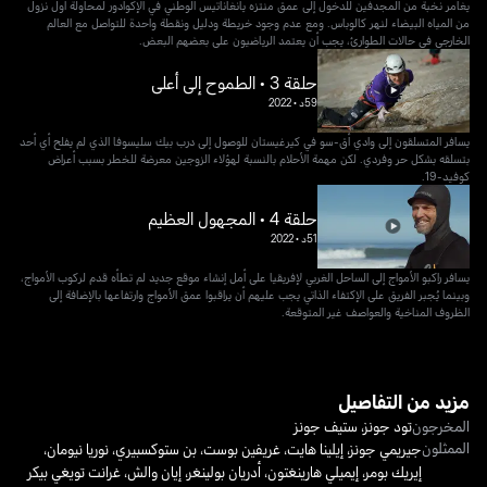
يغامر نخبة من المجدفين للدخول إلى عمق منتزه يانغاناتيس الوطني في الإكوادور لمحاولة أول نزول
من المياه البيضاء لنهر كالوباس. ومع عدم وجود خريطة ودليل ونقطة واحدة للتواصل مع العالم
الخارجي في حالات الطوارئ، يجب أن يعتمد الرياضيون على بعضهم البعض.
حلقة 3 • الطموح إلى أعلى
59د
•
2022
يسافر المتسلقون إلى وادي أق-سو في كيرغيستان للوصول إلى درب بيك سليسوفا الذي لم يفلح أي أحد
بتسلقه بشكل حر وفردي. لكن مهمة الأحلام بالنسبة لهؤلاء الزوجين معرضة للخطر بسبب أعراض
كوفيد-19.
حلقة 4 • المجهول العظيم
51د
•
2022
يسافر راكبو الأمواج إلى الساحل الغربي لإفريقيا على أمل إنشاء موقع جديد لم تطأه قدم لركوب الأمواج،
وبينما يُجبر الفريق على الإكتفاء الذاتي يجب عليهم أن يراقبوا عمق الأمواج وارتفاعها بالإضافة إلى
الظروف المناخية والعواصف غير المتوقعة.
مزيد من التفاصيل
المخرجون
تود جونز
،
ستيف جونز
الممثلون
جيريمي جونز
،
إيلينا هايت
،
غريفين بوست
،
بن ستوكسبيري
،
نوريا نيومان
،
إيريك بومر
،
إيميلي هارينغتون
،
أدريان بولينغر
،
إيان والش
،
غرانت تويغي بيكر