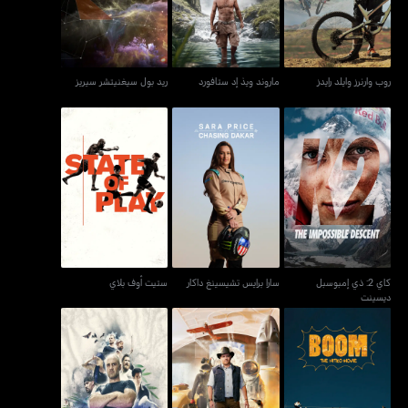
روب وارنرز وايلد رايدز
ماروند ويذ إد ستافورد
ريد بول سيغنيتشر سيريز
كاي 2: ذي إمبوسبل
سارا برايس تشيسينغ داكار
ستيت أوف بلاي
ديسينت
كاي 2: ذي إمبوسبل
سارا برايس تشيسينغ داكار
ستيت أوف بلاي
ديسينت
حكايات من نادي
آد ستافورد: فيرست مان
نيترو سنوبوردس - بوم
المستكشفين
آوت