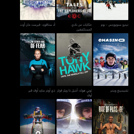
نيترو سنوبوردس - بوم
حكايات من نادي
آد ستافورد: فيرست مان آوت
المستكشفين
توني هوك: أنتيل ذا ويلز فولز
تشيسينغ وينتر
ذي أوذر سايد أوف فير
أوف
تشيسينغ وينتر
توني هوك: أنتيل ذا ويلز فولز
ذي أوذر سايد أوف فير
أوف
إيد ستافوردز رايت أوف
دريفت براذرز
فيماكس: نو سترايت لاين
باساج