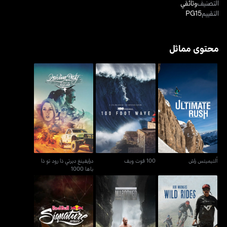
التصنيف
وثائقي
التقييم
PG15
محتوى مماثل
درايفينغ ديرتي ذا رود تو ذا
ألتيميتس راش
100 فوت ويف
باها 1000
ألتيميتس راش
100 فوت ويف
درايفينغ ديرتي ذا رود تو ذا
باها 1000
روب وارنرز وايلد رايدز
ماروند ويذ إد ستافورد
ريد بول سيغنيتشر سيريز