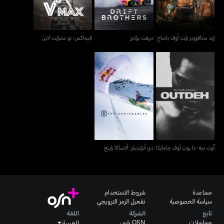
إيد ستافوردز رايت أوف باساج
دريفت براذرز
فيماكس: نو سترايت لاين
آوت ديه: ذا يوث أوف
ذي أنرايدبلز: ألاساكا راينج
جامايكا
آوت ديه: ذا يوث أوف جامايكا
ذي أنرايدبلز: ألاساكا راينج
مساعدة
شروط الاستخدام
سياسة الخصوصية
تفعيل الرمز الترويجي
تابع
الشركة
اللغة
مسلسلات
OSN بلس
العربية