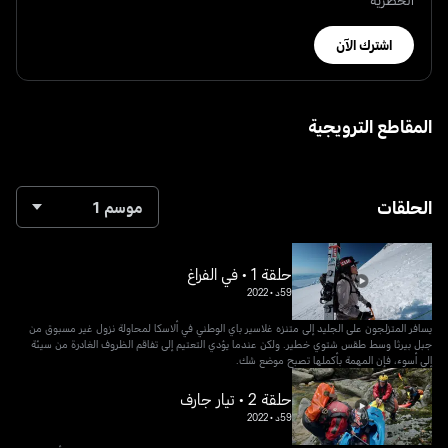
اشترك الآن
المقاطع الترويجية
الحلقات
موسم 1
حلقة 1 • في الفراغ
59د
•
2022
يسافر المتزلجون على الجليد إلى متنزه غلاسير باي الوطني في ألاسكا لمحاولة نزول غير مسبوق من
جبل بيرثا وسط طقس شتوي خطير. ولكن عندما يؤدي التعتيم إلى تفاقم الظروف الغادرة من سيئة
إلى أسوء، فإن المهمة بأكملها تصبح موضع شك.
حلقة 2 • تيار جارف
59د
•
2022