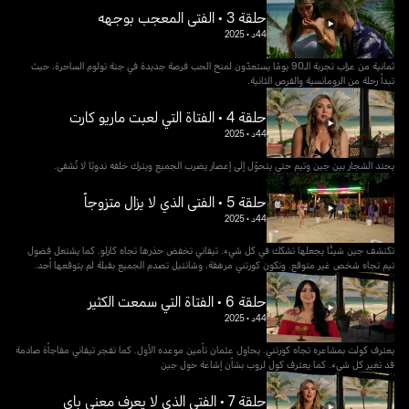
حلقة 3 • الفتى المعجب بوجهه
44د
•
2025
ثمانية من عزاب تجربة الـ90 يومًا يستعدّون لمنح الحب فرصة جديدة في جنة تولوم الساحرة، حيث
تبدأ رحلة من الرومانسية والفرص الثانية.
حلقة 4 • الفتاة التي لعبت ماريو كارت
44د
•
2025
يحتد الشجار بين جين وتيم حتى يتحوّل إلى إعصار يضرب الجميع ويترك خلفه ندوبًا لا تُشفى.
حلقة 5 • الفتى الذي لا يزال متزوجاً
44د
•
2025
تكتشف جين شيئًا يجعلها تشكك في كل شيء. تيفاني تخفض حذرها تجاه كارلو. كما يشتعل فضول
تيم تجاه شخص غير متوقع. وتكون كورتني مرهقة، وشانتيل تصدم الجميع بقبلة لم يتوقعها أحد.
حلقة 6 • الفتاة التي سمعت الكثير
44د
•
2025
يعترف كولت بمشاعره تجاه كورتني. يحاول عثمان تأمين موعده الأول. كما تفجر تيفاني مفاجأة صادمة
قد تغير كل شيء. كما يعترف كول لروب بشأن إشاعة حول جين
حلقة 7 • الفتى الذي لا يعرف معنى باي