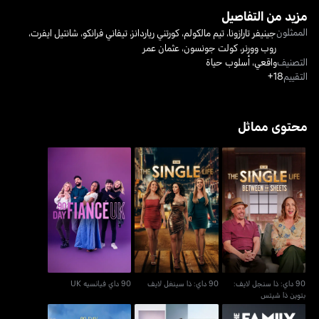
مزيد من التفاصيل
الممثلون
جينيفر تارازونا
،
تيم مالكولم
،
كورتني رياردانز
،
تيفاني فرانكو
،
شانتيل ايفرت
،
روب وورنر
،
كولت جونسون
،
عثمان عمر
التصنيف
واقعي
،
أسلوب حياة
التقييم
18+
محتوى مماثل
90 داي: ذا سنجل لايف:
90 داي: ذا سينغل لايف
90 داي فيانسيه UK
بتوين ذا شيتس
90 داي: ذا سنجل لايف:
90 داي: ذا سينغل لايف
90 داي فيانسيه UK
بتوين ذا شيتس