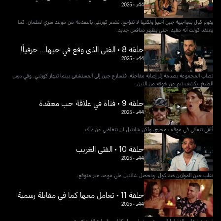
44د
•
2025
يقوم كول بمواجهة جين أخيراً ولكنها لا تتراجع. تشعر كورتني بالصدمة من موعد سري لعثمان. كما
يعتقد كولت أنه مقيد، حتى يظهر منافس جديد.
حلقة 8 • الفتى الذي وقع في حبها... حرفياً!
44د
•
2025
تصاب المجموعة بصدمة إثر إصابة مفاجئة، فتسارع جين إلى المستشفى بينما تنهار كورتني. وفي درس
الطبخ، يكشف تيم عن خوفه من التين.
حلقة 9 • فتاة في علاقة حب معقدة
44د
•
2025
تُلقى تيفاني في موقف محرج، ولكن شانتيل لن تتغاضى عن ذلك.
حلقة 10 • الفتى الغريب
44د
•
2025
تقلب جين الموازين ضد كول، وتحصل شانتيل على موعد غير متوقع.
حلقة 11 • تعامل معها كما في مقابلة رسمية
44د
•
2025
تستعد تيفاني للارتباط الحصري، بينما يحمل كارلو سرًا عليه الاعتراف به.