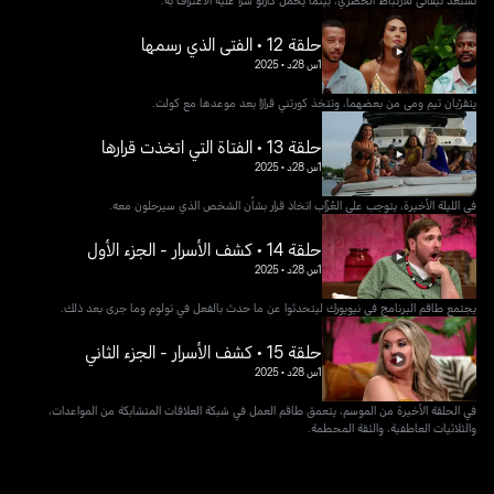
حلقة 12 • الفتى الذي رسمها
1س 28د
•
2025
يتقرّبان تيم ومي من بعضهما، وتتخذ كورتني قرارًا بعد موعدها مع كولت.
حلقة 13 • الفتاة التي اتخذت قرارها
1س 28د
•
2025
في الليلة الأخيرة، يتوجب على العُزّاب اتخاذ قرار بشأن الشخص الذي سيرحلون معه.
حلقة 14 • كشف الأسرار - الجزء الأول
1س 28د
•
2025
يجتمع طاقم البرنامج في نيويورك ليتحدثوا عن ما حدث بالفعل في تولوم وما جرى بعد ذلك.
حلقة 15 • كشف الأسرار - الجزء الثاني
1س 28د
•
2025
في الحلقة الأخيرة من الموسم، يتعمق طاقم العمل في شبكة العلاقات المتشابكة من المواعدات،
والثلاثيات العاطفية، والثقة المحطمة.