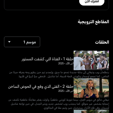
اشترك الآن
المقاطع الترويجية
الحلقات
موسم 1
حلقة 1 • الفتاة التي كشفت المستور
1س 28د
•
2025
يتطلعان روب وتيفاني إلى بداية جديدة تمحو ما سبق، ويُصدم تيم حين يظهر وجه يعرفه جيدًا من
الماضي، كما تجمع أوسمان وكورتني قصة قديمة، أما شانتيل.. فتخفي سرًا كبيرًا في قلبها.
حلقة 2 • الفتى الذي وقع في الحوض الساخن
1س 28د
•
2025
تيفاني تتألق في دروس الغزل، بينما تتورط كورتني عاطفياً، وكولت يفجّر مفاجأة عاطفية تكشف عن
إعجابه بشخص غير متوقّع، كما ينجذب روب لشخص جديد ويثير الجدل، في حين تواجه شانتيل
أوسمان، وفي تلك الأثناء، يسترخيان جين وتيم معًا في الجاكوزي.