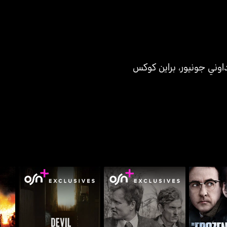
اوني جونيور
،
براين كوكس
ديفل إن ديسغايز: جون