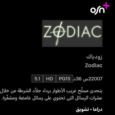
زودياك
Zodiac
2007
2س 36د
PG15
HD
5.1
يتحدى مسلّح غريب الأطوار برداء جلاّد الشرطة من خلال
عشرات الرسائل التي تحتوي على رسائل غامضة ومشفّرة.
دراما
•
تشويق