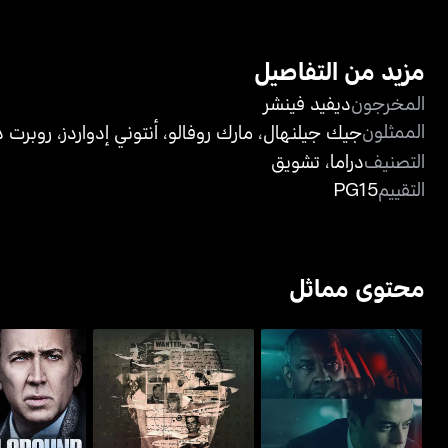
مزيد من التفاصيل
المخرجون
ديفيد فينشر
الممثلون
جيك جيلنهال
،
مارك روفالو
،
أنتوني إدواردز
،
روبرت د
التصنيف
دراما
،
تشويق
التقييم
PG15
محتوى مماثل
أسطورة قاتل النجوم - ميث