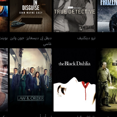
غراوند
ترو ديتكتيف
ب
واين غاسي
ترو ديتكتيف
ديفل إن ديسغايز: جون واين
بوينت
غاسي
ريك ميست
ذا بلاك داليا
لوو أند أوردر
ك ميست
ذا بلاك داليا
لوو أند أوردر
ديكست